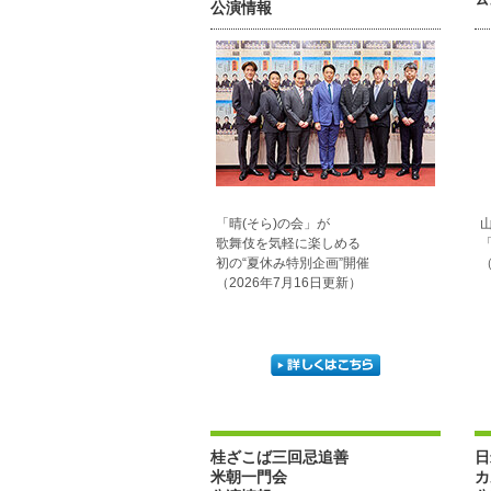
公演情報
「晴(そら)の会」が
歌舞伎を気軽に楽しめる
初の“夏休み特別企画”開催
（
（2026年7月16日更新）
桂ざこば三回忌追善
日
米朝一門会
カ