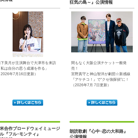
狂気の島～』公演情報
山下美月が主演舞台で大津市を来訪
間もなく大阪公演チケット一般発
「私は自分の思う成瀬を作る」
売！
2026年7月16日更新）
宮野真守と神山智洋が劇団☆新感線
『アケチコ！』で“クセ強探偵”に！
（2026年7月 7日更新）
米合作ブロードウェイミュージ
朗読歌劇『心中･恋の大和路』
ル『フル･モンティ』
公演情報