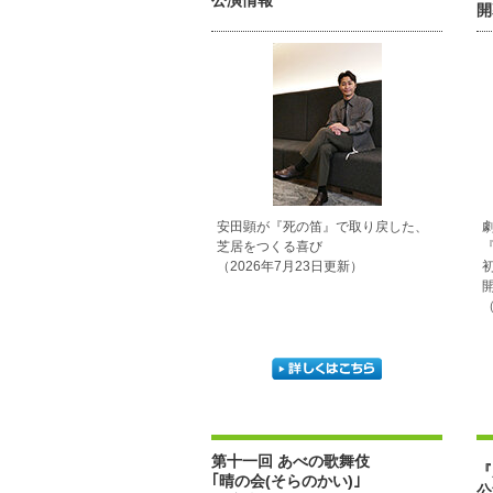
公演情報
開
安田顕が『死の笛』で取り戻した、
芝居をつくる喜び
（2026年7月23日更新）
（
第十一回 あべの歌舞伎
『
｢晴の会(そらのかい)｣
公