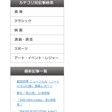
・
劇団四季 ミュージカル『ノート
ルダムの鐘』開幕レポート
・
舞台『死の笛』公演情報
・
『méli mélo osaka』第1弾発
表！
・
「MASHUP FESTIVAL kobe'2