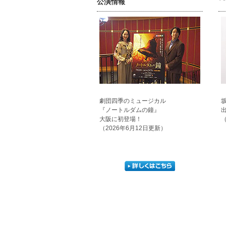
公演情報
劇団四季のミュージカル
『ノートルダムの鐘』
大阪に初登場！
（
（2026年6月12日更新）