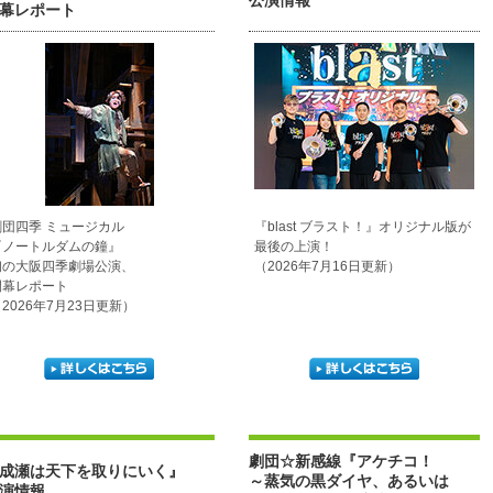
公演情報
幕レポート
劇団四季 ミュージカル
『blast ブラスト！』オリジナル版が
『ノートルダムの鐘』
最後の上演！
初の大阪四季劇場公演、
（2026年7月16日更新）
開幕レポート
2026年7月23日更新）
劇団☆新感線『アケチコ！
成瀬は天下を取りにいく』
～蒸気の黒ダイヤ、あるいは
演情報