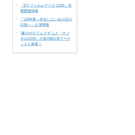
・
『EU フィルムデーズ 2026』京
都開催情報
・
『1999展―存在しないあの日の
記憶―』公演情報
・
"夏のボロフェスタ"こと『ナノ
ボロ2026』の第3弾出演アーテ
ィスト発表！