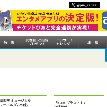
@pia_kansai
団四季 ミュージカル
『blast ブラスト！』
ノートルダムの鐘』