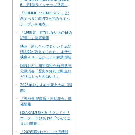
6」第1弾ラインナップ発表！
・
「SUMMER SONIC 2026」記
念すべき25周年3日間のタイム
テーブルを発表。
・
「1999展―存在しないあの日の
記憶―」開催情報
・
映画『愛し合ってるかい？ 忌野
清志郎が教えてくれた』 本予告
映像＆キービジュアル解禁情報
・
阿波おどり期間特別企画 歴史文
化講演会『歴史を知れば阿波お
どりはもっと面白い！』
・
2026年おすすめの花火大会《関
西》
・
『天神祭 船渡御・奉納花火』開
催情報
・
OSAKA MUSE & サウンドクリ
エーター & ぴあ pre. ｢てんてこ
まい!｣開催！
・
「2026阿波おどり」公演情報