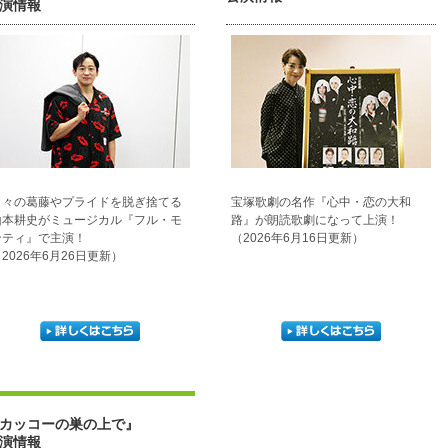
演情報
日々の葛藤やプライドを脱ぎ捨てる
宝塚歌劇の名作『心中・恋の大和
山本耕史がミュージカル『フル・モ
路』が朗読歌劇になって上演！
ンティ』で主演！
（2026年6月16日更新）
2026年6月26日更新）
カッコーの巣の上で』
演情報