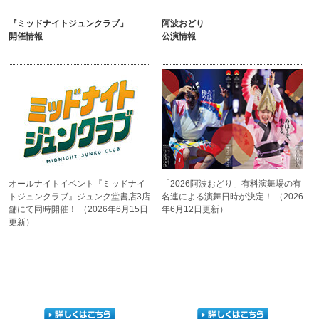
『ミッドナイトジュンクラブ』
阿波おどり
開催情報
公演情報
オールナイトイベント
『ミッドナイ
「2026阿波おどり」
有料演舞場の有
トジュンクラブ』
ジュンク堂書店3店
名連による
演舞日時が決定！
（2026
舗にて
同時開催！
（2026年6月15日
年6月12日更新）
更新）