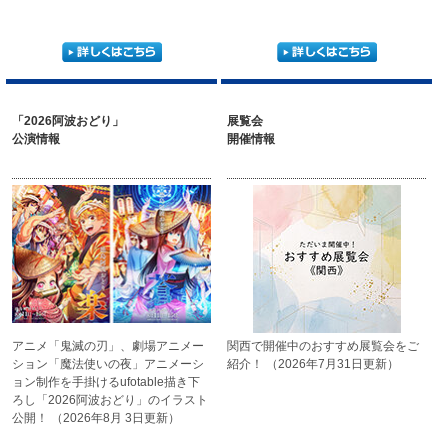
「2026阿波おどり」
展覧会
公演情報
開催情報
アニメ「鬼滅の刃」、劇場アニメー
関西で開催中の
おすすめ展覧会をご
ション「魔法使いの夜」
アニメーシ
紹介！
（2026年7月31日更新）
ョン制作を手掛ける
ufotable描き下
ろし「2026阿波
おどり」のイラスト
公開！
（2026年8月 3日更新）