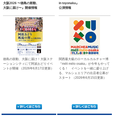
大阪2026 〜徳島の鼓動、
in toyonaka』
大阪に届け〜』開催情報
公演情報
徳島の鼓動、大阪に届け！
大阪ステ
関西最大級のローカルカルチャー博
ーションシティにて
阿波おどりイベ
『méli mélo osaka』が今年も
やって
ントが開催
（2026年6月17日更新）
くる！ イベントを一緒に
盛り上げ
る、マルシェエリアの
出店者公募が
スタート
（2026年6月15日更新）