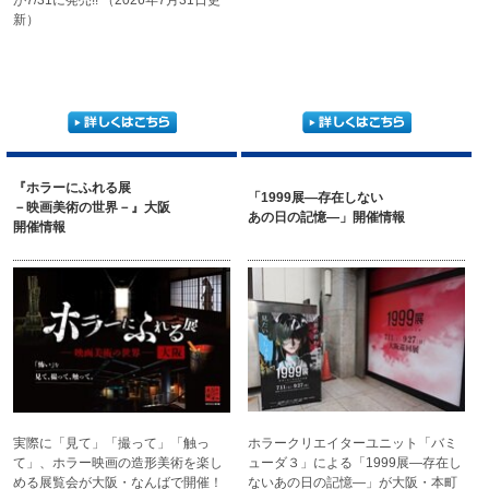
が7/31に発売!!
（2026年7月31日更
新）
『ホラーにふれる展
「1999展―存在しない
－映画美術の世界－』大阪
あの日の記憶―」開催情報
開催情報
実際に「見て」「撮って」
「触っ
ホラークリエイターユニット
「バミ
て」、ホラー映画の
造形美術を楽し
ューダ３」による
「1999展―存在し
める展覧会
が大阪・なんばで開催！
ない
あの日の記憶―」が
大阪・本町