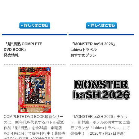
『魁‼男塾 COMPLETE
『MONSTER baSH 2026』
DVD BOOK』
tabiwaトラベル
発売情報
おすすめプラン
COMPLETE DVD BOOK最新シリー
『MONSTER baSH 2026』
チケッ
ズは、80年代を代表するバトル硬派
ト・新幹線・ホテルの
おすすめご旅
作品「魁‼男塾」を全34話＋劇場版
行プランが
「tabiwaトラベル」にて
を計4巻に分けて好評刊行中！最終巻
発売中！
（2026年7月27日更新）