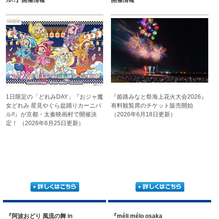
ル!!』開催情報
開催情報
1日限定の「どれみDAY」
『おジャ魔
『姫路みなと祭海上花火大会
2026』
女どれみ 星見やぐら
盆踊りカーニバ
有料観覧席の
チケット販売開始
ル!!』が
京都・太秦映画村で開催決
（2026年6月18日更新）
定！
（2026年6月25日更新）
『阿波おどり 風流の舞 in
『méli mélo osaka