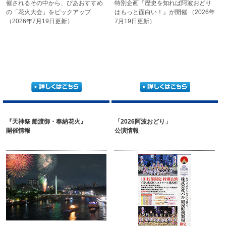
催される
その中から、ぴあおすすめ
特別企画『歴史を知れば阿波おどり
の
「花火大会」をピックアップ
はもっと面白い！』が開催
（2026年
（2026年7月19日更新）
7月19日更新）
『天神祭 船渡御・奉納花火』
「2026阿波おどり」
開催情報
公演情報