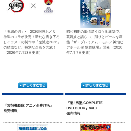
「鬼滅の刃」×「2026阿波おどり」
昭和初期の風情漂うロケ地建築で、
待望のコラボ決定！
新たな描き下ろ
芸舞妓と語らい、踊りとビールを
堪
しイラストの制作や
「鬼滅連2026」
能
『ザ・プレミアム・モルツ
神泡ビ
の結成など、
特別な企画を実施！
アホール in 歌舞練場』開催
（2026
（2026年7月13日更新）
年7月 7日更新）
『魁‼男塾 COMPLETE
『攻殻機動隊 アニメ全史ぴあ』
DVD BOOK』Vol.3
発売情報
発売情報