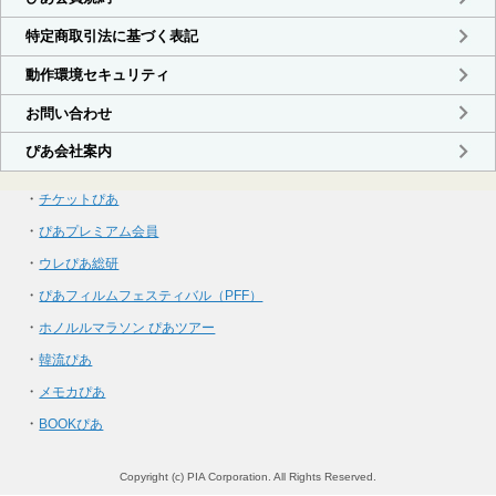
・
チケットぴあ
・
ぴあプレミアム会員
・
ウレぴあ総研
・
ぴあフィルムフェスティバル（PFF）
・
ホノルルマラソン ぴあツアー
・
韓流ぴあ
・
メモカぴあ
・
BOOKぴあ
Copyright (c) PIA Corporation. All Rights Reserved.