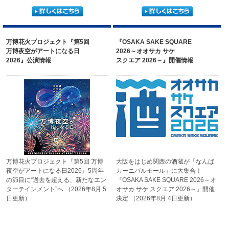
万博花火プロジェクト『第5回
『OSAKA SAKE SQUARE
万博夜空がアートになる日
2026～オオサカ サケ
2026』公演情報
スクエア 2026～』開催情報
万博花火プロジェクト
『第5回 万博
大阪をはじめ関西の酒蔵が「なんば
夜空がアートに
なる日2026』
5周年
カーニバルモール」に大集合！
の節目に“過去を超える、
新たなエン
『OSAKA SAKE SQUARE 2026
～オ
ターテインメント”へ
（2026年8月 5
オサカ サケ スクエア 2026～』開催
日更新）
決定
（2026年8月 4日更新）