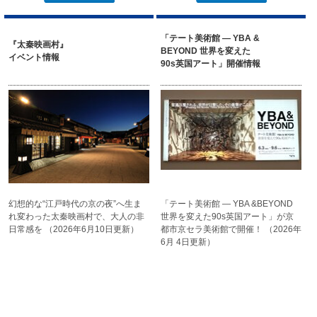
「テート美術館 ― YBA &
『太秦映画村』
BEYOND 世界を変えた
イベント情報
90s英国アート」開催情報
幻想的な“江戸時代の京の夜”へ
生ま
「テート美術館 ― YBA &
BEYOND
れ変わった太秦映画村で、
大人の非
世界を変えた
90s英国アート」が京
日常感を
（2026年6月10日更新）
都市
京セラ美術館で開催！
（2026年
6月 4日更新）