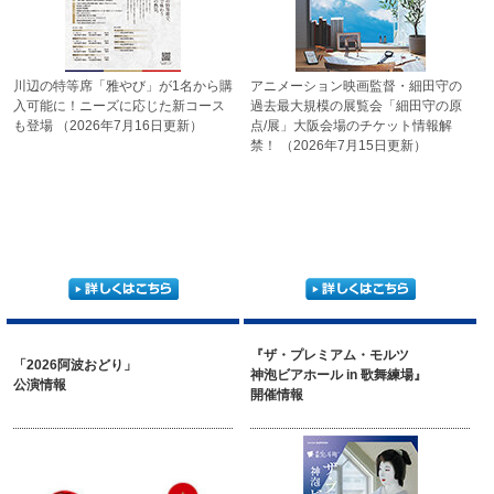
川辺の特等席「雅やび」が
1名から購
アニメーション映画監督・細田守の
入可能に！
ニーズに応じた新コース
過去最大規模の展覧会
「細田守の原
も登場
（2026年7月16日更新）
点/展」
大阪会場のチケット情報解
禁！
（2026年7月15日更新）
『ザ・プレミアム・モルツ
「2026阿波おどり」
神泡ビアホール in 歌舞練場』
公演情報
開催情報