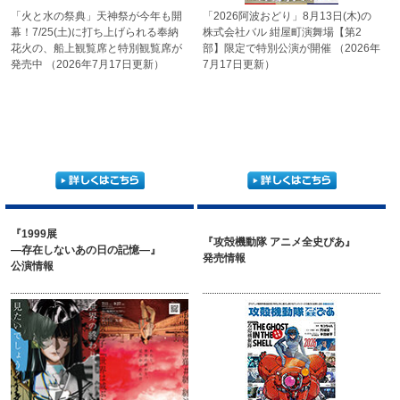
「火と水の祭典」天神祭が
今年も開
「2026阿波おどり」
8月13日(木)の
幕！
7/25(土)に打ち上げられる
奉納
株式会社バル
紺屋町演舞場【第2
花火の、船上観覧席と
特別観覧席が
部】
限定で特別公演が開催
（2026年
発売中
（2026年7月17日更新）
7月17日更新）
『1999展
『攻殻機動隊 アニメ全史ぴあ』
―存在しないあの日の記憶―』
発売情報
公演情報