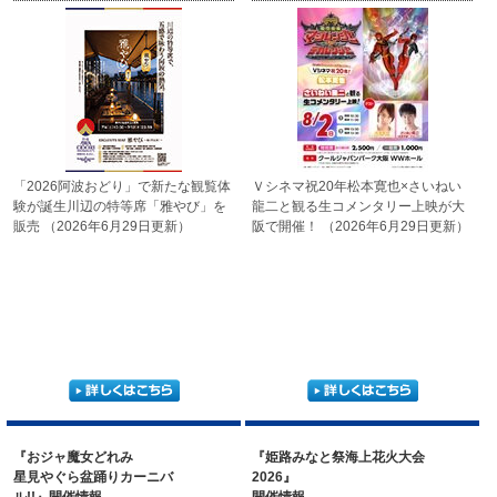
「2026阿波おどり」で
新たな観覧体
Ｖシネマ祝20年
松本寛也×さいねい
験が誕生
川辺の特等席「雅やび」を
龍二
と観る生コメンタリー
上映が大
販売
（2026年6月29日更新）
阪で開催！
（2026年6月29日更新）
『おジャ魔女どれみ
『姫路みなと祭海上花火大会
星見やぐら盆踊りカーニバ
2026』