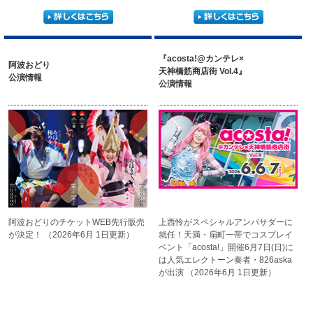
『acosta!@カンテレ×
阿波おどり
天神橋筋商店街 Vol.4』
公演情報
公演情報
阿波おどりの
チケットWEB先行販売
上西怜がスペシャルアンバサダーに
が決定！
（2026年6月 1日更新）
就任！天満・扇町一帯でコスプレ
イ
ベント「acosta!」開催
6月7日(日)に
は人気エレクトー
ン奏者・826aska
が出演
（2026年6月 1日更新）