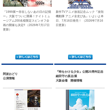
『1999展ー存在しないあの日の
記憶
新作TVアニメ放送記念ムック
『攻殻
ー』大阪でついに開幕！
ナイトミュ
機動隊 アニメ全史ぴあ』
いよいよ本
ージアム
200名様限定スピンオフ企
日、7月16日発売！
（2026年7月16
画の
開催も決定!!
（2026年7月17日
日更新）
更新）
『時をかける少女』公開20周年記念
阿波おどり
細田守の原点/展
公演情報
大阪会場 開催情報