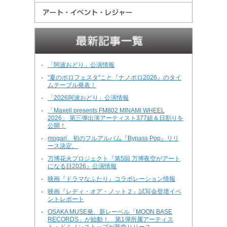
「阿波おどり」公演情報
・
"夏のボロフェスタ"こと『ナノボロ2026』のタイ
・
ムテーブル発表！
「2026阿波おどり」公演情報
・
「Maxell presents FM802 MINAMI WHEEL
・
2026」 第三弾出演アーティスト377組＆日割りを
公開！
mogari、初のフルアルバム『Bypass Pop』リリ
・
ース決定。
万博花火プロジェクト『第5回 万博夜空がアート
・
になる日2026』公演情報
映画『ドラマなふたり』コラボレーション情報
・
映画『レディ・オア・ノット２』試写会登壇イベ
・
ントレポート
OSAKA MUSE発、新レーベル「MOON BASE
・
RECORDS」が始動！ 第1弾所属アーティス
ト・ドミノンストップが新曲リリース。