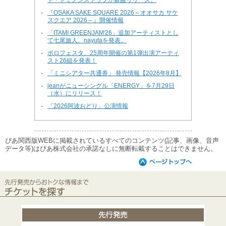
『OSAKA SAKE SQUARE 2026～オオサカ サケ
・
スクエア 2026～』開催情報
「ITAMI GREENJAM'26」追加アーティストとし
・
て七尾旅人、nayutaを発表。
ボロフェスタ、25周年開催の第1弾出演アーティ
・
スト26組を発表！
「ミニシアター共通券」 発売情報【2026年8月】
・
jeanがニューシングル「ENERGY」を7月29日
・
（水）にリリース！
「2026阿波おどり」公演情報
・
ぴあ関西版WEBに掲載されているすべてのコンテンツ(記事、画像、音声
データ等)はぴあ株式会社の承諾なしに無断転載することはできません。