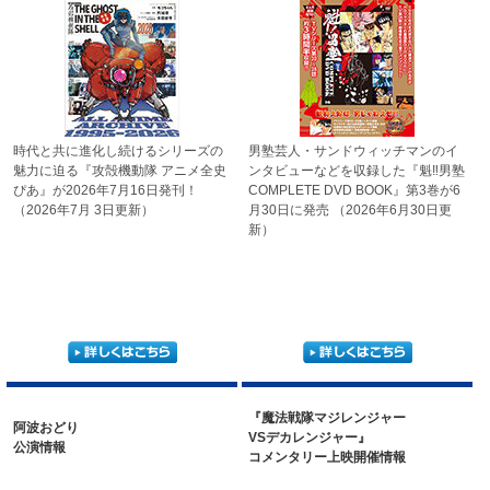
時代と共に進化し続ける
シリーズの
男塾芸人・サンドウィッチマンの
イ
魅力に迫る
『攻殻機動隊 アニメ全史
ンタビューなどを収録した
『魁‼男塾
ぴあ』が
2026年7月16日発刊！
COMPLETE DVD
BOOK』第3巻が6
（2026年7月 3日更新）
月30日に発売
（2026年6月30日更
新）
『魔法戦隊マジレンジャー
阿波おどり
VSデカレンジャー』
公演情報
コメンタリー上映開催情報