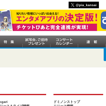
@pia_kansai
ogari
ドミノンストップ