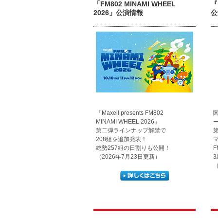
「FM802 MINAMI WHEEL
『
2026」公演情報
公
「Maxell presents FM802
MINAMI WHEEL 2026」
ー
第二弾ラインナップ解禁で
208組を追加発表！
総勢257組の日割りも公開！
（2026年7月23日更新）
（