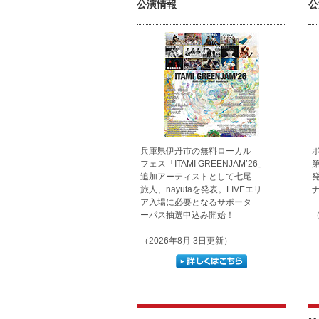
公演情報
公
兵庫県伊丹市の無料ローカル
フェス「ITAMI GREENJAM’26」
追加アーティストとして七尾
旅人、nayutaを発表。LIVEエリ
ア入場に必要となるサポータ
ーパス抽選申込み開始！
（
（2026年8月 3日更新）