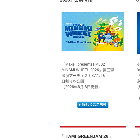
2026」公演情報
リ
「Maxell presents FM802
MINAMI WHEEL 2026」第三弾
”
出演アーティスト377組＆
『
日割りを公開！
（2026年8月 6日更新）
（
「ITAMI GREENJAM’26」
「