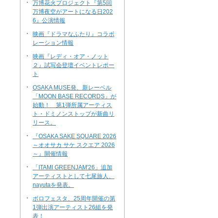
・
万博花火プロジェクト『第5回
万博夜空がアートになる日202
6』公演情報
・
映画『ドラマなふたり』コラボ
レーション情報
・
映画『レディ・オア・ノット
２』試写会登壇イベントレポー
ト
・
OSAKA MUSE発、新レーベル
「MOON BASE RECORDS」が
始動！ 第1弾所属アーティス
ト・ドミノンストップが新曲リ
リース。
・
『OSAKA SAKE SQUARE 2026
～オオサカ サケ スクエア 2026
～』開催情報
・
「ITAMI GREENJAM'26」追加
アーティストとして七尾旅人、
nayutaを発表。
・
ボロフェスタ、25周年開催の第
1弾出演アーティスト26組を発
表！