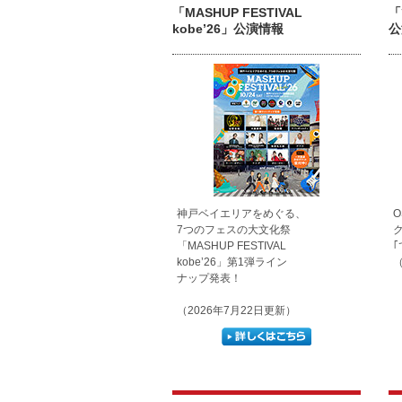
「MASHUP FESTIVAL
「
kobe’26」公演情報
公
神戸ベイエリアをめぐる、
O
7つのフェスの大文化祭
ク
「MASHUP FESTIVAL
kobe’26」第1弾ライン
（
ナップ発表！
（2026年7月22日更新）