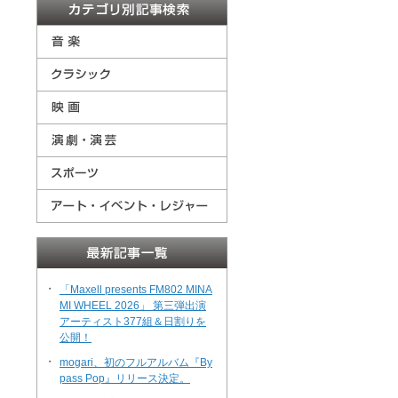
・
「Maxell presents FM802 MINA
MI WHEEL 2026」 第三弾出演
アーティスト377組＆日割りを
公開！
・
mogari、初のフルアルバム『By
pass Pop』リリース決定。