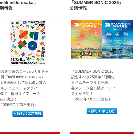
méli mélo osaka』
「SUMMER SONIC 2026」
演情報
公演情報
関西最大級のローカルカルチャ
「SUMMER SONIC 2026」
博『méli mélo osaka』の
記念すべき25周年3日間の
第1弾発表として約150店舗の
タイムテーブルを発表。
マルシェとスチャダラパー、
各ステージ全出演アーティ
FNCY、梅田サイファーの
ストが決定！
3組が決定！
（2026年7月22日更新）
2026年7月23日更新）