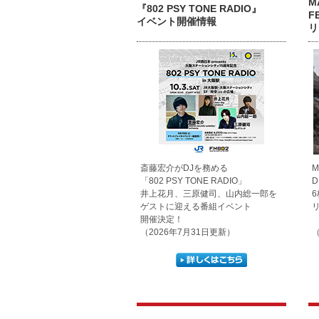
M
『802 PSY TONE RADIO』
F
イベント開催情報
リ
斎藤宏介がDJを務める
M
「802 PSY TONE RADIO」
井上花月、三原健司、山内総一郎を
ゲストに迎える番組イベント
開催決定！
（2026年7月31日更新）
（