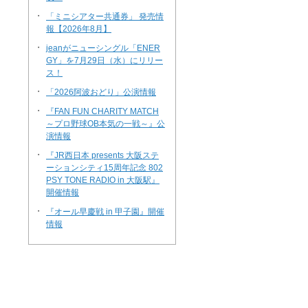
・
「ミニシアター共通券」 発売情
報【2026年8月】
・
jeanがニューシングル「ENER
GY」を7月29日（水）にリリー
ス！
・
「2026阿波おどり」公演情報
・
『FAN FUN CHARITY MATCH
～プロ野球OB本気の一戦～』公
演情報
・
『JR西日本 presents 大阪ステ
ーションシティ15周年記念 802
PSY TONE RADIO in 大阪駅』
開催情報
・
『オール早慶戦 in 甲子園』開催
情報