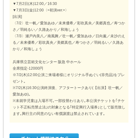
▼7月2日(木)12:00／16:30
▼7月3日(金)12:00〈<初演ver.>〉
[出演]
〈7/2〉壮一帆／愛加あゆ／未来優希／彩吹真央／美郷真也／寿つか
さ／羽純るい／久路あかり／和海しょう
〈7/3〉瀬戸内美八／南風舞／壮一帆／愛加あゆ／日向薫／未沙のえ
る／未来優希／彩吹真央／美郷真也／寿つかさ／羽純るい／久路あ
かり／和海しょう
兵庫県立芸術文化センター 阪急 中ホール
全席指定-12000円
※7/2(木)12:00公演ご来場者様にオリジナル手ぬぐい(非売品)をプレ
ゼント｡
※7/2(木)16:30公演終演後、アフタートークあり(【出演】壮一帆／
愛加あゆ)｡
※未就学児童は入場不可｡一部役替わりあり｡本公演チケットを｢チケ
ット不正転売禁止法｣の対象となる｢特定興行入場券｣として販売致し
ます｡興行主の同意のない有償譲渡は禁止されています｡