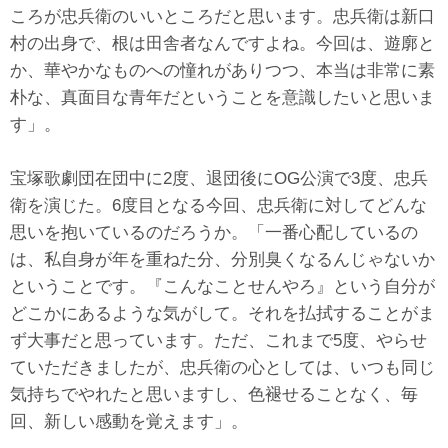
ころが忠兵衛のいいところだと思います。忠兵衛は新口
村の出身で、根は田舎者なんですよね。今回は、遊廓と
か、華やかなものへの憧れがありつつ、本当は非常に素
朴な、真面目な青年だということを意識したいと思いま
す」。
宝塚歌劇団在団中に2度、退団後にOG公演で3度、忠兵
衛を演じた。6度目となる今回、忠兵衛に対してどんな
思いを抱いているのだろうか。「一番心配しているの
は、私自身が年を重ねた分、分別臭くなるんじゃないか
ということです。『こんなことせんやろ』という自分が
どこかにあるような気がして。それを払拭することがま
ず大事だと思っています。ただ、これまで5度、やらせ
ていただきましたが、忠兵衛の心としては、いつも同じ
気持ちでやれたと思いますし、色褪せることなく、毎
回、新しい感動を覚えます」。