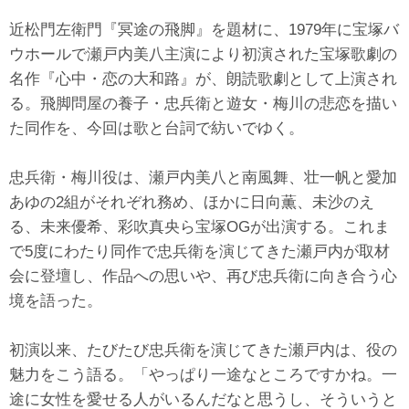
近松門左衛門『冥途の飛脚』を題材に、1979年に宝塚バ
ウホールで瀬戸内美八主演により初演された宝塚歌劇の
名作『心中・恋の大和路』が、朗読歌劇として上演され
る。飛脚問屋の養子・忠兵衛と遊女・梅川の悲恋を描い
た同作を、今回は歌と台詞で紡いでゆく。
忠兵衛・梅川役は、瀬戸内美八と南風舞、壮一帆と愛加
あゆの2組がそれぞれ務め、ほかに日向薫、未沙のえ
る、未来優希、彩吹真央ら宝塚OGが出演する。これま
で5度にわたり同作で忠兵衛を演じてきた瀬戸内が取材
会に登壇し、作品への思いや、再び忠兵衛に向き合う心
境を語った。
初演以来、たびたび忠兵衛を演じてきた瀬戸内は、役の
魅力をこう語る。「やっぱり一途なところですかね。一
途に女性を愛せる人がいるんだなと思うし、そういうと