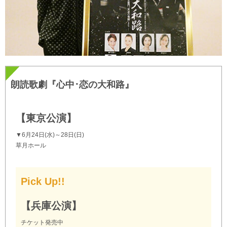
朗読歌劇『心中･恋の大和路』
【東京公演】
▼6月24日(水)～28日(日)
草月ホール
Pick Up!!
【兵庫公演】
チケット発売中