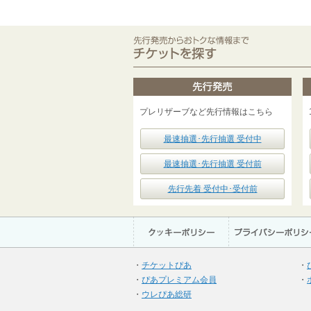
プレリザーブなど先行情報はこちら
最速抽選･先行抽選 受付中
最速抽選･先行抽選 受付前
先行先着 受付中･受付前
・
チケットぴあ
・
・
ぴあプレミアム会員
・
・
ウレぴあ総研