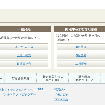
現在開催中の公演や来月･再来月の
1週間分の一般発売情報はこちら
公演はこちら
本日から7日分
8月開催
土曜日発売
9月開催
日曜日発売
10月開催
ぴあフィルムフェスティバル（PFF）
・
韓流ぴあ
ホノルルマラソン ぴあツアー
・
メモカぴあ
・
BOOKぴあ