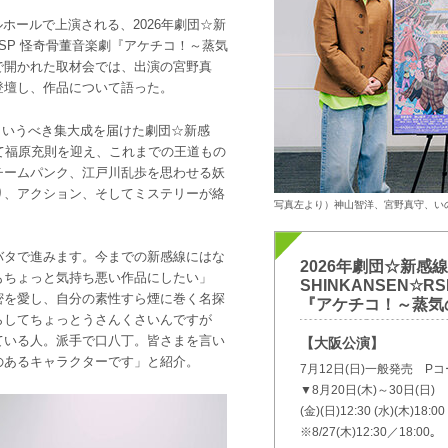
バルホールで上演される、2026年劇団☆新
☆RSP 怪奇骨董音楽劇『アケチコ！～蒸気
で開かれた取材会では、出演の宮野真
登壇し、作品について語った。
ともいうべき集大成を届けた劇団☆新感
て福原充則を迎え、これまでの王道もの
チームパンク、江戸川乱歩を思わせる妖
り、アクション、そしてミステリーが絡
写真左より）神山智洋、宮野真守、い
バタで進みます。今までの新感線にはな
2026年劇団☆新感
もちょっと気持ち悪い作品にしたい」
SHINKANSEN☆
密を愛し、自分の素性すら煙に巻く名探
『アケチコ！～蒸気
らしてちょっとうさんくさいんですが
ている人。派手で口八丁。皆さまを言い
【大阪公演】
のあるキャラクターです」と紹介。
7月12日(日)一般発売 Pコー
▼8月20日(木)～30日(日)
(金)(日)12:30 (水)(木)18:00
※8/27(木)12:30／18:00｡