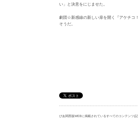
い」と決意をにじませた。
劇団☆新感線の新しい扉を開く『アケチコ
そうだ。
ぴあ関西版WEBに掲載されているすべてのコンテンツ(