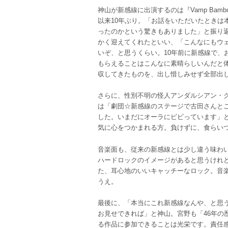
神山が新感線に出演するのは『Vamp Bamb
以来10年ぶり。「お話をいただいたときは
ったのかという驚きもありました」と振り
かく迎えてくれたといい、「こんなにもウ
いぞ、と思うくらい。10年前に新感線で、
もらえることはこんなに素晴らしいんだと体
収してきたものを、出し惜しみせず全部出
さらに、性別不明の怪人アンダルシアン・
は「劇団☆新感線のステージで古田さんと
した。いまだにオーラにビビっています」
気に心をつかまれる方。負けずに、食らい
音楽面も、従来の新感線とは少し違う味わ
ハードロックのイメージがあると思うけれど
た、耳心地のいいキャッチーなロック。音
うえ。
最後に、「本当にこれ新感線なんや、と思
お見せできれば」と神山。宮野も「46年の
る作品に参加できることは光栄です。責任