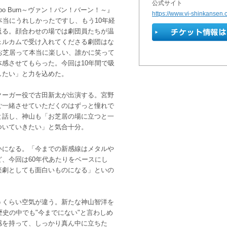
公式サイト
oo Burn～ヴァン！バン！バーン！～』
https://www.vi-shinkansen.c
本当にうれしかったですし、もう10年経
返る。顔合わせの場では劇団員たちが温
ェルカムで受け入れてくださる劇団はな
お芝居って本当に楽しい、誰かに笑って
感させてもらった。今回は10年間で吸
したい」と力を込めた。
クーガー役で古田新太が出演する。宮野
ご一緒させていただくのはずっと憧れで
と話し、神山も「お芝居の場に立つと一
ついていきたい」と気合十分。
いになる。「今までの新感線はメタルや
、今回は60年代あたりをベースにし
楽劇としても面白いものになる」といの
うくらい空気が違う。新たな神山智洋を
歴史の中でも"今までにない"と言わしめ
感を持って、しっかり真ん中に立ちた