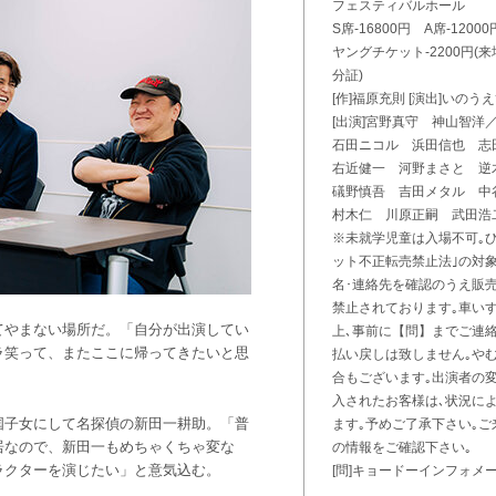
フェスティバルホール
S席-16800円 A席-120
ヤングチケット-2200円
分証)
[作]福原充則 [演出]いのう
[出演]宮野真守 神山智洋
石田ニコル 浜田信也 志
右近健一 河野まさと 逆
礒野慎吾 吉田メタル 中
村木仁 川原正嗣 武田浩
※未就学児童は入場不可｡
ット不正転売禁止法｣の対
名･連絡先を確認のうえ販
禁止されております｡車い
てやまない場所だ。「自分が出演してい
上､事前に【問】までご連
ラ笑って、またここに帰ってきたいと思
払い戻しは致しません｡や
合もございます｡出演者の
入されたお客様は､状況に
国子女にして名探偵の新田一耕助。「普
ます｡予めご了承下さい｡
居なので、新田一もめちゃくちゃ変な
の情報をご確認下さい｡
ラクターを演じたい」と意気込む。
[問]キョードーインフォメーショ