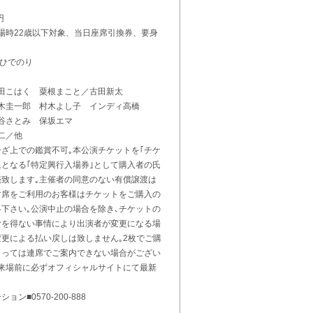
00円
(来場時22歳以下対象、当日座席引換券、要身
えひでのり
／
田こはく 粟根まこと／古田新太
木圭一郎 村木よし子 インディ高橋
谷さとみ 保坂エマ
二／他
ひざ上での鑑賞不可｡本公演チケットを｢チケ
象となる｢特定興行入場券｣として購入者の氏
売致します｡主催者の同意のない有償譲渡は
す席をご利用のお客様はチケットをご購入の
絡下さい｡公演中止の場合を除き､チケットの
むを得ない事情により出演者が変更になる場
変更による払い戻しは致しません｡2枚でご購
よっては連席でご案内できない場合がござい
ご来場前に必ずオフィシャルサイトにて最新
ン■0570-200-888