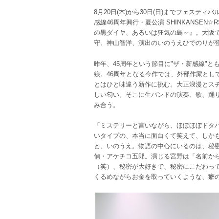
8月20日(木)から30日(日)までフェスティ
感線46周年興行・夏公演 SHINKANSEN
の黒ダイヤ、あるいは狂気の島～』。大阪
守、神山智洋、演出のいのうえひでのりが
昨年、45周年という節目に"ザ・新感線"
線。46周年となる今作では、外部作家とし
とはひと味違う新作に挑む。大正浪漫とス
しい匂い。そこに生バンドの演奏、歌、踊
み合う。
「ミステリーと言いながら、ほぼほぼドタ
いタイプの、本当に面白くて笑えて、しか
と、いのうえ。物語の中心にいるのは、秘
偵・アケチコ五郎。演じる宮野は「名前か
（笑）、秘密が大好きで、秘密にこだわっ
くるめながらお金を取っていくような、癖