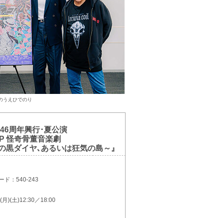
のうえひでのり
線46周年興行･夏公演
RSP 怪奇骨董音楽劇
の黒ダイヤ､あるいは狂気の島～』
ド：540-243
 (月)(土)12:30／18:00