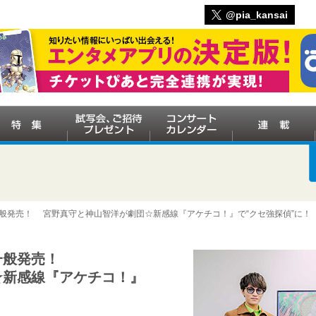
@pia_kansai
一般発売！ 宮野真守と神山智洋が劇団☆新感線『アケチコ！』で“クセ強探偵”に！
一般発売！
☆新感線『アケチコ！』