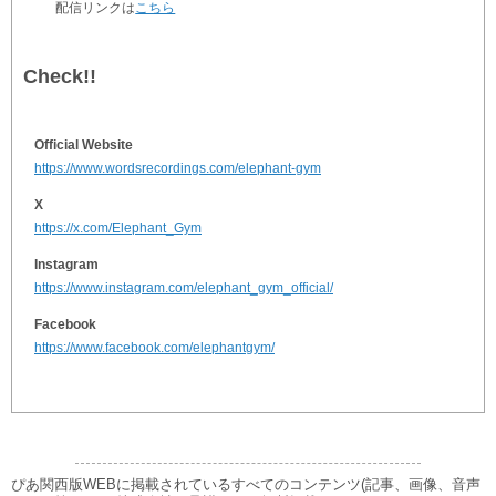
配信リンクは
こちら
Check!!
Official Website
https://www.wordsrecordings.com/elephant-gym
X
https://x.com/Elephant_Gym
Instagram
https://www.instagram.com/elephant_gym_official/
Facebook
https://www.facebook.com/elephantgym/
ぴあ関西版WEBに掲載されているすべてのコンテンツ(記事、画像、音声