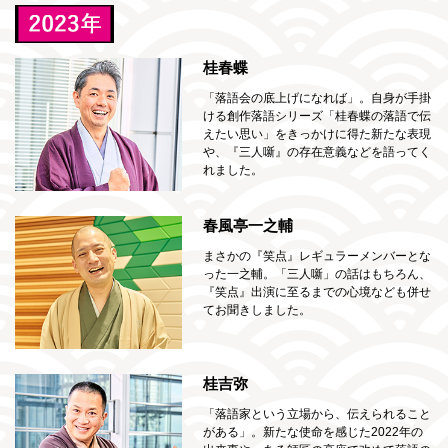
桂春蝶
「落語会の底上げになれば」。自身が手掛
ける創作落語シリーズ「桂春蝶の落語で伝
えたい思い」をきっかけに得た新たな表現
や、『三人噺』の存在意義などを語ってく
れました。
春風亭一之輔
まさかの『笑点』レギュラーメンバーとな
った一之輔。「三人噺」の話はもちろん、
『笑点』出演に至るまでの心境なども併せ
てお聞きしました。
桂吉弥
「落語家という立場から、伝えられること
がある」。新たな使命を感じた2022年の