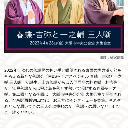
撮影：福家信哉
2022年、次代の落語界の担い手と嘱望される東西の実力派が顔を
そろえる新たな落語会「MBSらくごスペシャル 春蝶・吉弥と一之
輔 三人噺」が誕生。上方落語からは入門同期の桂春蝶、桂吉弥
が、江戸落語からは飛ぶ鳥を落とす勢いで活動する春風亭一之
輔。第二回となる今回は、大阪市中央公会堂 大集会室で開催され
る。ぴあ関西版WEBでは、お三方にインタビューを実施。それぞ
れどんな思いでこの三人会に挑むのか、落語への思いなど、ぜひ
ご一読ください。