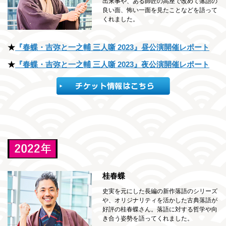
出来事や、ある師匠の高座で改めて落語の
良い面、怖い一面を見たことなどを語って
くれました。
★
『春蝶・吉弥と一之輔 三人噺 2023』昼公演開催レポート
★
『春蝶・吉弥と一之輔 三人噺 2023』夜公演開催レポート
桂春蝶
史実を元にした長編の新作落語のシリーズ
や、オリジナリティを活かした古典落語が
好評の桂春蝶さん。落語に対する哲学や向
き合う姿勢を語ってくれました。