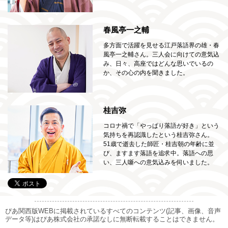
春風亭一之輔
多方面で活躍を見せる江戸落語界の雄・春
風亭一之輔さん。三人会に向けての意気込
み、日々、高座ではどんな思いでいるの
か、その心の内を聞きました。
桂吉弥
コロナ禍で「やっぱり落語が好き」という
気持ちを再認識したという桂吉弥さん。
51歳で逝去した師匠・桂吉朝の年齢に並
び、ますます落語を追求中。落語への思
い、三人噺への意気込みを伺いました。
ぴあ関西版WEBに掲載されているすべてのコンテンツ(記事、画像、音声
データ等)はぴあ株式会社の承諾なしに無断転載することはできません。