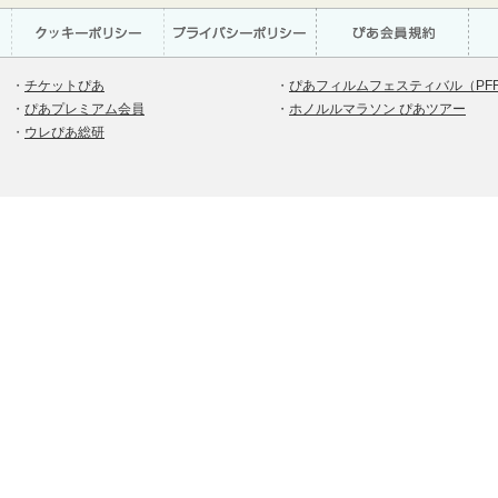
・
チケットぴあ
・
ぴあフィルムフェスティバル（PF
・
ぴあプレミアム会員
・
ホノルルマラソン ぴあツアー
・
ウレぴあ総研