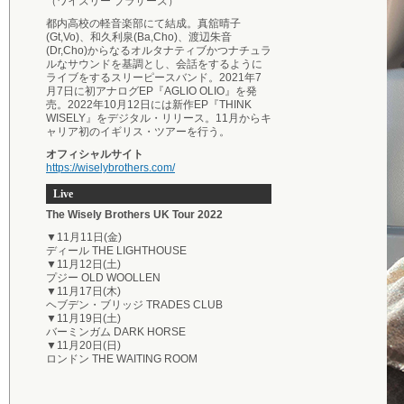
（ワイズリー ブラザーズ）
都内高校の軽音楽部にて結成。真舘晴子
(Gt,Vo)、和久利泉(Ba,Cho)、渡辺朱音
(Dr,Cho)からなるオルタナティブかつナチュラ
ルなサウンドを基調とし、会話をするように
ライブをするスリーピースバンド。2021年7
月7日に初アナログEP『AGLIO OLIO』を発
売。2022年10月12日には新作EP『THINK
WISELY』をデジタル・リリース。11月からキ
ャリア初のイギリス・ツアーを行う。
オフィシャルサイト
https://wiselybrothers.com/
Live
The Wisely Brothers UK Tour 2022
▼11月11日(金)
ディール THE LIGHTHOUSE
▼11月12日(土)
プジー OLD WOOLLEN
▼11月17日(木)
ヘブデン・ブリッジ TRADES CLUB
▼11月19日(土)
バーミンガム DARK HORSE
▼11月20日(日)
ロンドン THE WAITING ROOM