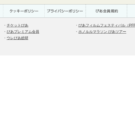
・
チケットぴあ
・
ぴあフィルムフェスティバル（PF
・
ぴあプレミアム会員
・
ホノルルマラソン ぴあツアー
・
ウレぴあ総研