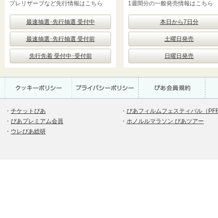
プレリザーブなど先行情報はこちら
1週間分の一般発売情報はこちら
最速抽選･先行抽選 受付中
本日から7日分
最速抽選･先行抽選 受付前
土曜日発売
先行先着 受付中･受付前
日曜日発売
・
チケットぴあ
・
ぴあフィルムフェスティバル（PF
・
ぴあプレミアム会員
・
ホノルルマラソン ぴあツアー
・
ウレぴあ総研