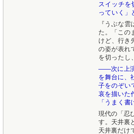
スイッチを
っていく」
『うぶな雲
た。「この
けど、行き
の姿が表れ
を切ったし
――次に上
を舞台に、
子をのぞい
哀を描いた
「うまく書
現代の「忍
す。天井裏
天井裏だけ