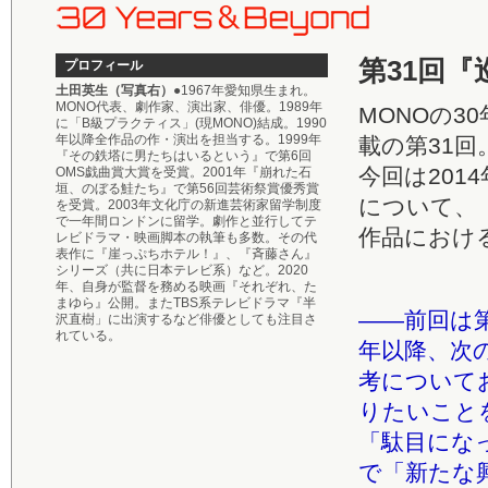
第31回
プロフィール
土田英生（写真右）
●1967年愛知県生まれ。
MONO代表、劇作家、演出家、俳優。1989年
MONOの
に「B級プラクティス」(現MONO)結成。1990
年以降全作品の作・演出を担当する。1999年
載の第31回
『その鉄塔に男たちはいるという』で第6回
今回は20
OMS戯曲賞大賞を受賞。2001年『崩れた石
垣、のぼる鮭たち』で第56回芸術祭賞優秀賞
について、
を受賞。2003年文化庁の新進芸術家留学制度
で一年間ロンドンに留学。劇作と並行してテ
作品におけ
レビドラマ・映画脚本の執筆も多数。その代
表作に『崖っぷちホテル！』、『斉藤さん』
シリーズ（共に日本テレビ系）など。2020
年、自身が監督を務める映画『それぞれ、た
まゆら』公開。またTBS系テレビドラマ『半
――前回は第
沢直樹」に出演するなど俳優としても注目さ
れている。
年以降、次
考について
りたいこと
「駄目にな
で「新たな