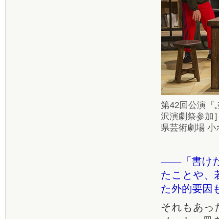
第42回公演『
沢演劇祭参加］
県芸術劇場 小ホ
――「書け
たことや、
た外的要因
それもあっ