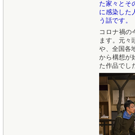
た家々とそ
に感染した
う話です。
コロナ禍の
ます。元々
や、全国各
から構想が
た作品でし