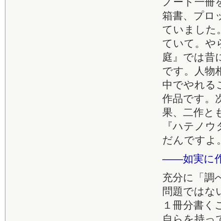
ノート一冊
箱書、プロ
ていました
ていて。や
庭』では昔
です。人物
中でやれる
作品です。
果、二作と
『ハテノウ
だんですよ
――如実に
充分に「調
問題ではな
１冊分書く
自らを持っ