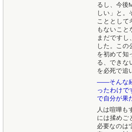
るし、今後
しい」と。
こととして
もないこと
まだですし
した。この
を初めて知
る、できな
を必死で追
――そんな
ったわけで
で自分が果
人は喧嘩も
には揉めご
必要なのは