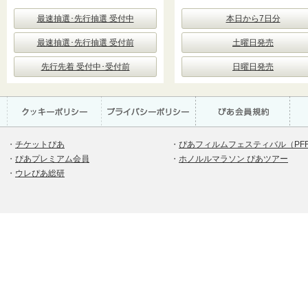
最速抽選･先行抽選 受付中
本日から7日分
最速抽選･先行抽選 受付前
土曜日発売
先行先着 受付中･受付前
日曜日発売
・
チケットぴあ
・
ぴあフィルムフェスティバル（PF
・
ぴあプレミアム会員
・
ホノルルマラソン ぴあツアー
・
ウレぴあ総研