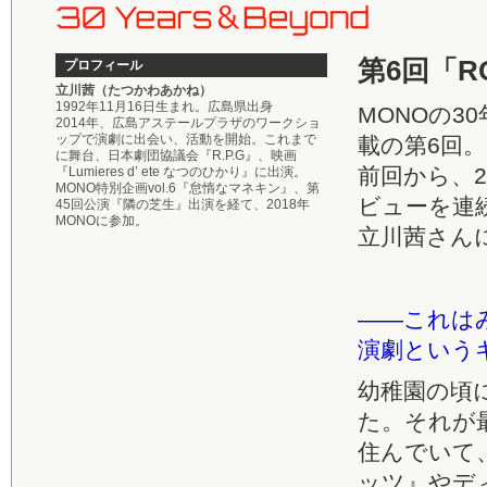
第6回「R
プロフィール
立川茜（たつかわあかね）
1992年11月16日生まれ。広島県出身
MONOの
2014年、広島アステールプラザのワークショ
ップで演劇に出会い、活動を開始。これまで
載の第6回。
に舞台、日本劇団協議会『R.P.G』、映画
前回から、
『Lumieres d’ ete なつのひかり』に出演。
MONO特別企画vol.6『怠惰なマネキン』、第
ビューを連
45回公演『隣の芝生』出演を経て、2018年
MONOに参加。
立川茜さん
――これは
演劇という
幼稚園の頃
た。それが
住んでいて
ッツ』やデ