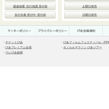
最速抽選･先行抽選 受付前
土曜日発売
先行先着 受付中･受付前
日曜日発売
・
チケットぴあ
・
ぴあフィルムフェスティバル（PF
・
ぴあプレミアム会員
・
ホノルルマラソン ぴあツアー
・
ウレぴあ総研