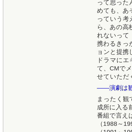
って思った
めても、あ
っていう考
ら、あの高
れないって
携わるきっ
ョンと提携
ドラマにエ
て、CMで
せていただ
――演劇は
まったく観
成所に入る
番組で言え
（1988～
（1991～