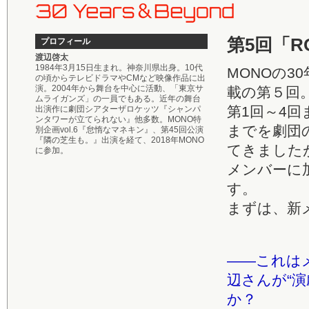
第5回「R
プロフィール
渡辺啓太
1984年3月15日生まれ。神奈川県出身。10代
MONOの
の頃からテレビドラマやCMなど映像作品に出
演。2004年から舞台を中心に活動、「東京サ
載の第５回
ムライガンズ」の一員でもある。近年の舞台
第1回～4回
出演作に劇団シアターザロケッツ『シャンパ
ンタワーが立てられない』他多数。MONO特
までを劇団
別企画vol.6『怠惰なマネキン』、第45回公演
『隣の芝生も。』出演を経て、2018年MONO
てきました
に参加。
メンバーに
す。
まずは、新
――これは
辺さんが“
か？