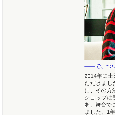
――で、つ
2014年
ただきまし
に、その方
ショップは
あ、舞台で
ました。1