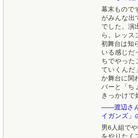
幕末もので
がみんな出
でした。演
ら。レッス
初舞台は知
いる感じだ
ちでやった
ていくんだ
か舞台に関
バーと「ち
きっかけで
――渡辺さ
イガンズ」
男6人組で
をやりたく