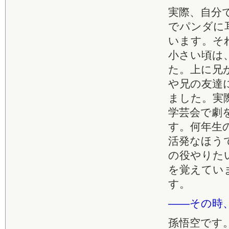
実際、自分
でパンダに
います。そ
小さい頃は
た。上に兄
や兄の友達
ました。実
学芸会で劇
す。何年生
活発なほう
の役やりた
を覚えてい
す。
――その時
孫悟空です