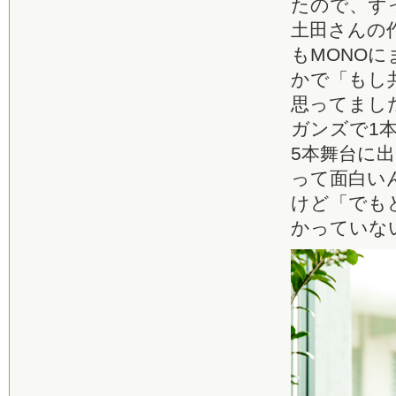
たので、ず
土田さんの
もMONO
かで「もし
思ってまし
ガンズで1
5本舞台に
って面白い
けど「でも
かっていな