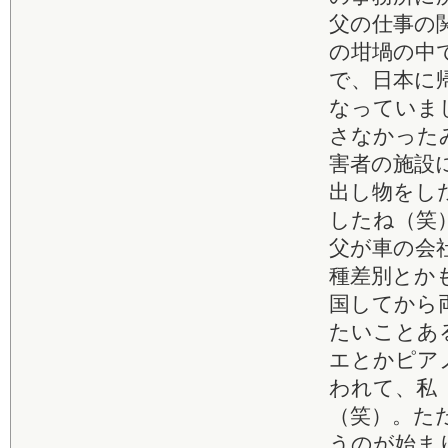
父の仕事の
の坩堝の中
で、日本に
なっていま
さなかった
害者の施設
出し物をし
したね（笑
父が車の会
種差別とか
国してから
たいことあ
エとかピア
われて、私
（笑）。た
うのが始ま