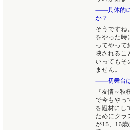
――具体的
か？
そうですね
をやった時
ってやって
映されるこ
いってもそ
ません。
――初舞台
『友情～秋
で今もやっ
を題材にし
ためにクラ
が15、1