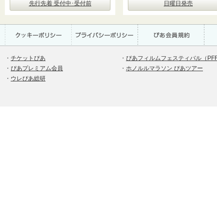
先行先着 受付中･受付前
日曜日発売
・
チケットぴあ
・
ぴあフィルムフェスティバル（PF
・
ぴあプレミアム会員
・
ホノルルマラソン ぴあツアー
・
ウレぴあ総研