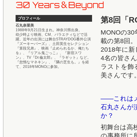
第8回「R
プロフィール
石丸奈菜美
1988年9月21日生まれ。神奈川県出身。
MONOの
幼少時より映画、CM、バラエティなどで活
躍。近年の出演には舞台STRAYDOG番外公演
載の第8回。
『ズーキーパーズ』、土田英生セレクション
2018年に
『算段兄弟』、映画『止められるか、俺たち
を』、『リアル鬼ごっこ』、『新宿スワ
4名の皆さ
ン』、TV『Dr.倫太郎』、『ラギット』など。
『怠惰なマネキン』、『隣の芝生も。』を経
ラストを飾
て、2018年MONOに参加。
美さんです
――これは
石丸さんが
か？
初舞台は高
の事務所に