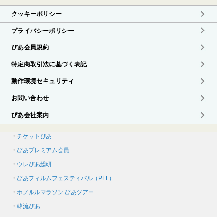
・
チケットぴあ
・
ぴあプレミアム会員
・
ウレぴあ総研
・
ぴあフィルムフェスティバル（PFF）
・
ホノルルマラソン ぴあツアー
・
韓流ぴあ