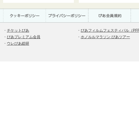
・
チケットぴあ
・
ぴあフィルムフェスティバル（PF
・
ぴあプレミアム会員
・
ホノルルマラソン ぴあツアー
・
ウレぴあ総研