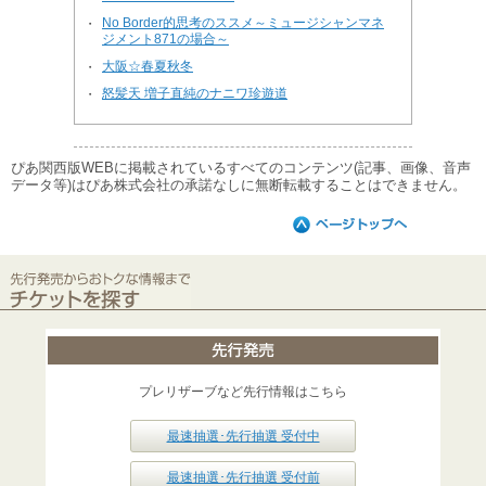
No Border的思考のススメ～ミュージシャンマネ
・
ジメント871の場合～
大阪☆春夏秋冬
・
怒髪天 増子直純のナニワ珍遊道
・
ぴあ関西版WEBに掲載されているすべてのコンテンツ(記事、画像、音声
データ等)はぴあ株式会社の承諾なしに無断転載することはできません。
プレリザーブなど先行情報はこちら
最速抽選･先行抽選 受付中
最速抽選･先行抽選 受付前