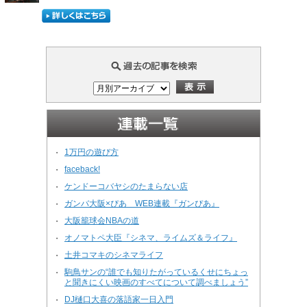
1万円の遊び方
・
faceback!
・
ケンドーコバヤシのたまらない店
・
ガンバ大阪×ぴあ WEB連載『ガンぴあ』
・
大阪籠球会NBAの道
・
オノマトペ大臣『シネマ、ライムズ＆ライフ』
・
土井コマキのシネマライフ
・
駒鳥サンの“誰でも知りたがっているくせにちょっ
・
と聞きにくい映画のすべてについて調べましょう”
DJ樋口大喜の落語家一日入門
・