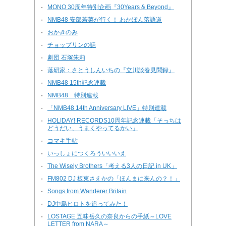
MONO 30周年特別企画『30Years & Beyond』
・
NMB48 安部若菜が行く！ わかぽん落語道
・
おかきのみ
・
チョップリンの話
・
劇団 石塚朱莉
・
落研家：さとうしんいちの『立川談春見聞録』
・
NMB48 15th記念連載
・
NMB48 特別連載
・
「NMB48 14th Anniversary LIVE」特別連載
・
HOLIDAY! RECORDS10周年記念連載「そっちは
・
どうだい、うまくやってるかい」
コマキ手帖
・
いっしょにつくろういいいえ
・
The Wisely Brothers「考える3人の日記 in UK」
・
FM802 DJ 板東さえかの「ほんまに来んの？！」
・
Songs from Wanderer Britain
・
DJ中島ヒロトを追ってみた！
・
LOSTAGE 五味岳久の奈良からの手紙～LOVE
・
LETTER from NARA～