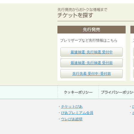
プレリザーブなど先行情報はこちら
最速抽選･先行抽選 受付中
最速抽選･先行抽選 受付前
先行先着 受付中･受付前
・
チケットぴあ
・
・
ぴあプレミアム会員
・
・
ウレぴあ総研