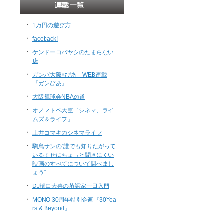
・
1万円の遊び方
・
faceback!
・
ケンドーコバヤシのたまらない
店
・
ガンバ大阪×ぴあ WEB連載
『ガンぴあ』
・
大阪籠球会NBAの道
・
オノマトペ大臣『シネマ、ライ
ムズ＆ライフ』
・
土井コマキのシネマライフ
・
駒鳥サンの“誰でも知りたがって
いるくせにちょっと聞きにくい
映画のすべてについて調べまし
ょう”
・
DJ樋口大喜の落語家一日入門
・
MONO 30周年特別企画『30Yea
rs & Beyond』