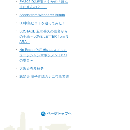
・
FM802 DJ 板東さえかの「ほん
まに来んの？！」
・
Songs from Wanderer Britain
・
DJ中島ヒロトを追ってみた！
・
LOSTAGE 五味岳久の奈良から
の手紙～LOVE LETTER from N
ARA～
・
No Border的思考のススメ～ミ
ュージシャンマネジメント871
の場合～
・
大阪☆春夏秋冬
・
怒髪天 増子直純のナニワ珍遊道