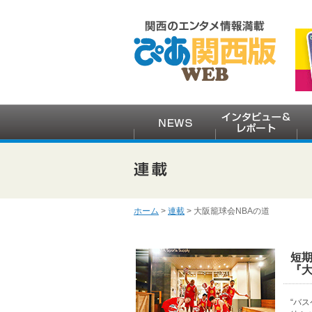
ホーム
>
連載
> 大阪籠球会NBAの道
短
『大
“バ