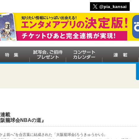
@pia_kansai
期連載
阪籠球会NBAの道』
スケよ前へ”を合言葉に結成された「大阪籠球会(ろうきゅうかい)」