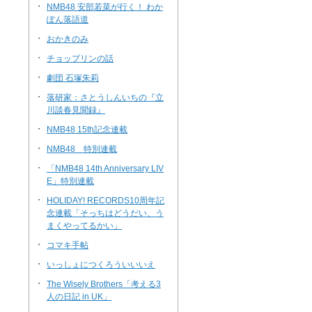
・
NMB48 安部若菜が行く！ わか
ぽん落語道
・
おかきのみ
・
チョップリンの話
・
劇団 石塚朱莉
・
落研家：さとうしんいちの『立
川談春見聞録』
・
NMB48 15th記念連載
・
NMB48 特別連載
・
「NMB48 14th Anniversary LIV
E」特別連載
・
HOLIDAY! RECORDS10周年記
念連載「そっちはどうだい、う
まくやってるかい」
・
コマキ手帖
・
いっしょにつくろういいいえ
・
The Wisely Brothers「考える3
人の日記 in UK」