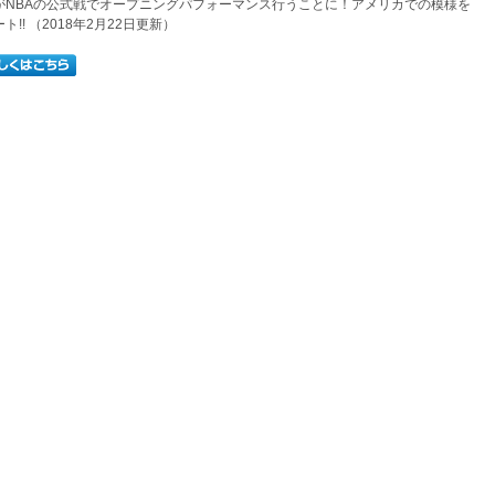
がNBAの公式戦でオープニングパフォーマンス行うことに！アメリカでの模様を
ト!! （2018年2月22日更新）