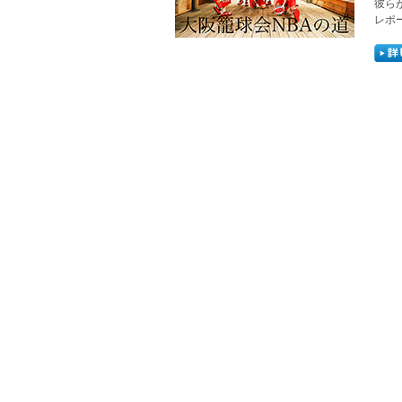
彼ら
レポー