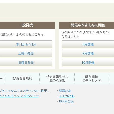
現在開催中の公演や来月･再来月の
1週間分の一般発売情報はこちら
公演はこちら
本日から7日分
8月開催
土曜日発売
9月開催
日曜日発売
10月開催
ぴあフィルムフェスティバル（PFF）
・
韓流ぴあ
ホノルルマラソン ぴあツアー
・
メモカぴあ
・
BOOKぴあ