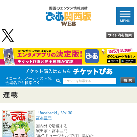
「faceback!」Vol.30
宮本亜門
国内外で活躍する
演出家・宮本亜門
“異色ミュージカル”で注目集めた