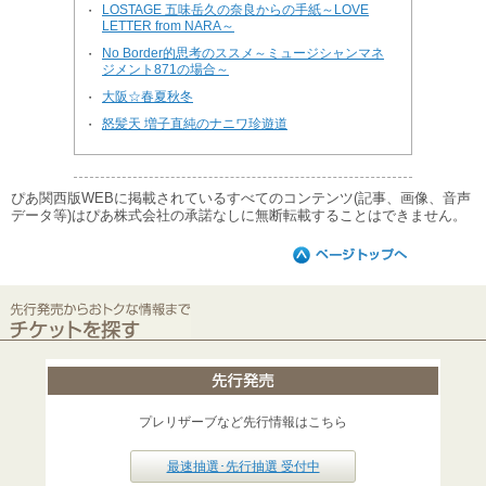
LOSTAGE 五味岳久の奈良からの手紙～LOVE
・
LETTER from NARA～
No Border的思考のススメ～ミュージシャンマネ
・
ジメント871の場合～
大阪☆春夏秋冬
・
怒髪天 増子直純のナニワ珍遊道
・
ぴあ関西版WEBに掲載されているすべてのコンテンツ(記事、画像、音声
データ等)はぴあ株式会社の承諾なしに無断転載することはできません。
プレリザーブなど先行情報はこちら
最速抽選･先行抽選 受付中