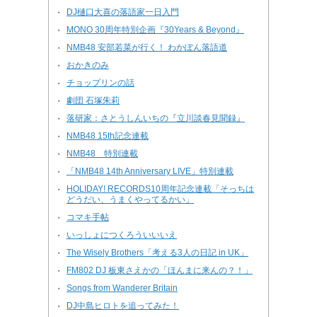
DJ樋口大喜の落語家一日入門
・
MONO 30周年特別企画『30Years & Beyond』
・
NMB48 安部若菜が行く！ わかぽん落語道
・
おかきのみ
・
チョップリンの話
・
劇団 石塚朱莉
・
落研家：さとうしんいちの『立川談春見聞録』
・
NMB48 15th記念連載
・
NMB48 特別連載
・
「NMB48 14th Anniversary LIVE」特別連載
・
HOLIDAY! RECORDS10周年記念連載「そっちは
・
どうだい、うまくやってるかい」
コマキ手帖
・
いっしょにつくろういいいえ
・
The Wisely Brothers「考える3人の日記 in UK」
・
FM802 DJ 板東さえかの「ほんまに来んの？！」
・
Songs from Wanderer Britain
・
DJ中島ヒロトを追ってみた！
・