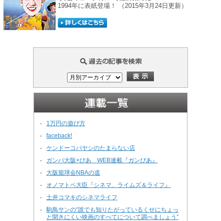
1994年に表紙登場！ （2015年3月24日更新）
1万円の遊び方
・
faceback!
・
ケンドーコバヤシのたまらない店
・
ガンバ大阪×ぴあ WEB連載『ガンぴあ』
・
大阪籠球会NBAの道
・
オノマトペ大臣『シネマ、ライムズ＆ライフ』
・
土井コマキのシネマライフ
・
駒鳥サンの“誰でも知りたがっているくせにちょっ
・
と聞きにくい映画のすべてについて調べましょう”