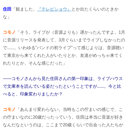
住田
「観ました。
『テレビショウ』
とか出たくらいのときか
な」
コモノ
「そう。ライブが（音源よりも）遅かったんですよ。1月
に音源リリースを発表して、3月ぐらいまでライブしなかったの
で......。いわゆる"バンドの初ライブ"って感じよりは、音源聴い
て東京から来てくれた人がいたりとか、友達がめっちゃ来てく
れたりとか、そんな感じだった」
――コモノさんから見た住田さんの第一印象は、ライブハウス
で文庫本を読んでいる姿だったということですが......。今と比
べると、印象変わりましたか？
コモノ
「あんまり変わらない。当時もこの佇まいの感じで、こ
の佇まいなのに20歳だったっていう。住田は本当に音楽が好き
なんだなというのは、ここまで20歳くらいで出会った人たちが