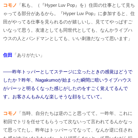
コモノ
「私も、（『Hyper Luv Pop』を）住田の仕事として見ち
ゃってる部分があるから。『Hyper Luv Pop』に参加すると、住
田がやってる仕事を見られるのが嬉しいし、見ててやっぱすご
いなって思う。友達としても同世代としても、なんかライブハ
ウスの人とバンドマンとしても、いい刺激だなって思います」
住田
「ありがたい」
――昨年トッパーとしてステージに立ったときの感覚はどうで
したか？昨年、Nagakumoが始まった瞬間に暗いライブハウス
がパーッと明るくなった感じがしたのをすごく覚えてるんで
す。お客さんもみんな楽しそうな顔をしていて。
コモノ
「当時、自分たちは逆のこと思ってて。一昨年、これに
初回でトリを任せてもらうって次ないって言われてるんかなっ
て思ってたし、昨年はトッパーってなって、なんか逆に任され