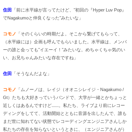
住田
「前に水平線が言ってたけど、"初回の『Hyper Luv Pop』
でNagakumoと仲良くなった"みたいな」
コモノ
「そのくらいの時期だよ。そこから繋げてもらって、
（水平線には）企画も呼んでもらいました。水平線は、メンバ
ーの誰と会っても"イエーイ！"みたいな。めちゃくちゃ気のい
い、お兄ちゃんみたいな存在ですね」
住田
「そうなんだよな」
コモノ
「ムノーノは、レイジ（オオニシレイジ・Nagakumo /
Gt）たちも大好きっていうバンドで、大学が一緒とかちょっと
近しくはあるんですけど......。私たち、ライブより前にレコー
ディングをしてて、活動開始とともに音源を出したんで、誰も
まだ世に知れてない状態でレコーディングエンジニアさんしか
私たちの存在を知らないというときに、（エンジニアさんが）