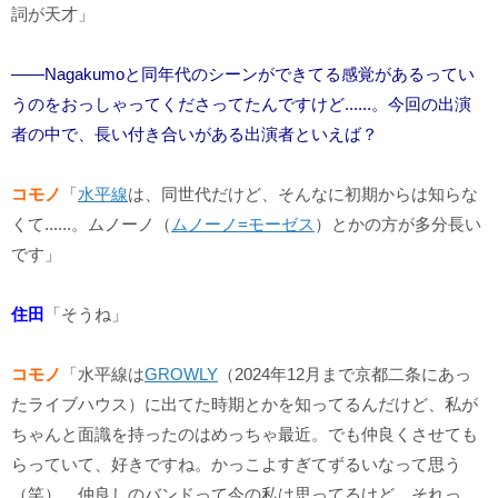
詞が天才」
――Nagakumoと同年代のシーンができてる感覚があるってい
うのをおっしゃってくださってたんですけど......。今回の出演
者の中で、長い付き合いがある出演者といえば？
コモノ
「
水平線
は、同世代だけど、そんなに初期からは知らな
くて......。ムノーノ（
ムノーノ=モーゼス
）とかの方が多分長い
です」
住田
「そうね」
コモノ
「水平線は
GROWLY
（2024年12月まで京都二条にあっ
たライブハウス）に出てた時期とかを知ってるんだけど、私が
ちゃんと面識を持ったのはめっちゃ最近。でも仲良くさせても
らっていて、好きですね。かっこよすぎてずるいなって思う
（笑）。仲良しのバンドって今の私は思ってるけど、それっ