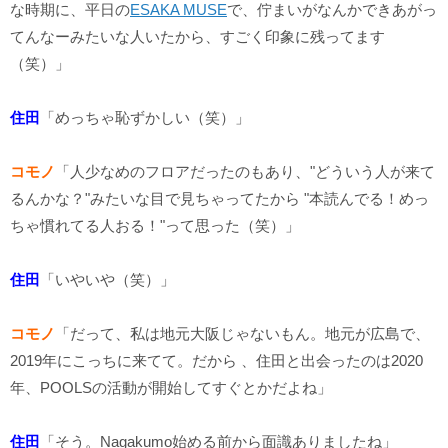
な時期に、平日の
ESAKA MUSE
で、佇まいがなんかできあがっ
てんなーみたいな人いたから、すごく印象に残ってます
（笑）」
住田
「めっちゃ恥ずかしい（笑）」
コモノ
「人少なめのフロアだったのもあり、"どういう人が来て
るんかな？"みたいな目で見ちゃってたから "本読んでる！めっ
ちゃ慣れてる人おる！"って思った（笑）」
住田
「いやいや（笑）」
コモノ
「だって、私は地元大阪じゃないもん。地元が広島で、
2019年にこっちに来てて。だから 、住田と出会ったのは2020
年、POOLSの活動が開始してすぐとかだよね」
住田
「そう。Nagakumo始める前から面識ありましたね」