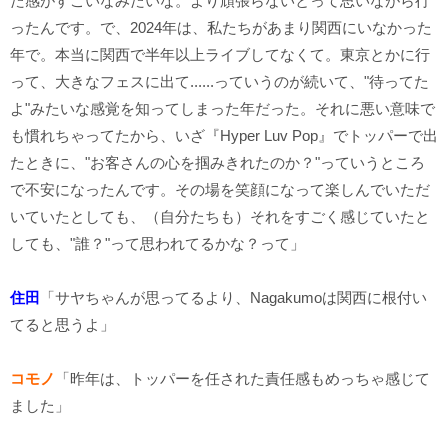
た感がすごいなみたいな。より頑張らないとって思いながら行
ったんです。で、2024年は、私たちがあまり関西にいなかった
年で。本当に関西で半年以上ライブしてなくて。東京とかに行
って、大きなフェスに出て......っていうのが続いて、"待ってた
よ"みたいな感覚を知ってしまった年だった。それに悪い意味で
も慣れちゃってたから、いざ『Hyper Luv Pop』でトッパーで出
たときに、"お客さんの心を掴みきれたのか？"っていうところ
で不安になったんです。その場を笑顔になって楽しんでいただ
いていたとしても、（自分たちも）それをすごく感じていたと
しても、"誰？"って思われてるかな？って」
住田
「サヤちゃんが思ってるより、Nagakumoは関西に根付い
てると思うよ」
コモノ
「昨年は、トッパーを任された責任感もめっちゃ感じて
ました」