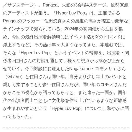
／サブステージ）、Pangea、火影の3会場4ステージ。総勢30組
のアーティストが集う。『Hyper Luv Pop』は、主催である
Pangeaのブッカー・住田悠真さんの感度の高さが際立つ豪華な
ラインナップで知られている。2024年の初開催から注目を集
め、今回の最終出演者解禁時にはイベント名がXのトレンドに
浮上するなど、その熱は年々大きくなってきた。本連載では、
そんな『Hyper Luv Pop』というイベントの輪郭を、出演者・関
係者×住田さんの対談を通して、様々な視点から浮かび上がら
せていく。今回対談にお迎えしたNagakumo・コモノサヤさん
（Gt / Vo）と住田さんは同い年。自分より少し年上のバントと
親しく接することが多い住田さんだが、同い年のコモノさんだ
からこその視点から語ってもらうと、また違った一面が。同年
代の出演者同士でともに文化祭を作り上げているような距離感
が生まれやすいという『Hyper Luv Pop』について、和やかに語
ってもらった。