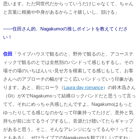
思います。ただ同世代だからっていうだけじゃなくて、ちゃん
と言葉に根拠や中身があるからこそ嬉しいし、頷ける」
――住田さん的、Nagakumoの推しポイントを教えてくださ
い！
住田
「ライブハウスで観るのと、野外で観るのと、アコーステ
ィックで観るのとでは全然別のバンドって感じもするし。その
場その場のいちばんいい見せ方を模索してる感じもして。お客
さんへのアプローチの幅がすごく広いバンドっていう印象があ
ります。あと、前にローラ（
Laura day romance
）の鈴木迅さん
（Gt）がXでNagakumoって結構ロックバンドだと思うって言っ
てて。それにめっちゃ共感したんですよ。Nagakumoはもっと
ゆったりしてる感じなのかなって印象持ってたけど、意外と気
持ちが前に出てるライブするし。音源だけ聴いてたらギャップ
があると思う。そこ、そんなアレンジになってるんや！ってこ
ともあるし。ぜひライブでのNagakumoを観てほしいですね」