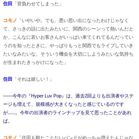
住田
「背負わせてしまった」
コモノ
「いやいや。でも、悪い思い出になったわけじゃなく
て、さっきの話に出たみたいに、関西のシーンって熱いんだと
か、こんなに若いお客さんがいっぱい来てくれてるんだってい
うのを知ったときに、やっぱりもっと関西でもライブしていき
たいなみたいな、そういう機会を大切にしようみたいな気持ち
が生まれたきっかけになった」
住田
「それは嬉しい！」
――今年の『Hyper Luv Pop』は、過去2回よりも出演者やステ
ージも増えて、規模感が大きくなったと感じているのです
が......。今年の出演者のラインナップを見て思ったことがあれ
ば。
コモノ
「住田も観たことないバンドがめっちゃ増えたんじゃな