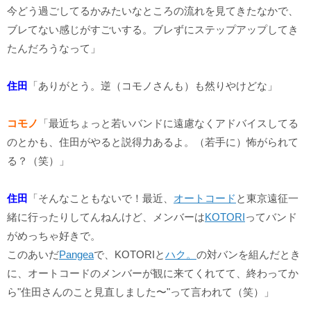
今どう過ごしてるかみたいなところの流れを見てきたなかで、
ブレてない感じがすごいする。ブレずにステップアップしてき
たんだろうなって」
住田
「ありがとう。逆（コモノさんも）も然りやけどな」
コモノ
「最近ちょっと若いバンドに遠慮なくアドバイスしてる
のとかも、住田がやると説得力あるよ。（若手に）怖がられて
る？（笑）」
住田
「そんなこともないで！最近、
オートコード
と東京遠征一
緒に行ったりしてんねんけど、メンバーは
KOTORI
ってバンド
がめっちゃ好きで。
このあいだ
Pangea
で、KOTORIと
ハク。
の対バンを組んだとき
に、オートコードのメンバーが観に来てくれてて、終わってか
ら"住田さんのこと見直しました〜"って言われて（笑）」