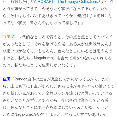
か、解散したけど
AIRCRAFT
、
The Papaya Collections
とか、点
と点が繋がってきて、今そういう状況になってるから。だか
ら、それはもうバンドありきっていうか。俺だけじゃ絶対にな
ってない状況。皆さんのおかげって感じです」
コモノ
「世代的なところで言うと、その点と点としてのバンド
があったとして、それを繋げる立場にある人が住田以外あんま
り思いつかなくて。もちろん、色んなとこにいるとは思うんで
すけど、私たち（Nagakumo）も含めて点をつないでくれてる
のは、私たちにとって住田しかいなくて」
住田
「Pangea自体の土台が完全にできあがってるから。だか
ら、上にも下にも点があるし、さらに俺が今3年ぐらい働いてで
きた新しい点があって、全然ジャンル違うけど繋がっていける
みたいなことがずっとあるから、今はその作業をしている感
じ。色んなところにある点を線にしていくみたいな。そういう
ときにNagakumoがいてくれると、やっぱりすごいありがた