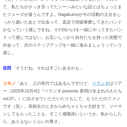
て、私たちがさっき言ってたシーンみたいな話とはちょっとま
たフェーズが違うんですよ。Nagakumoが今の活動の土台をし
っかり築いたあとで出会って、直近で切磋琢磨してきたバンド
かなっていう感じですね。その0から1を一緒にやってきたバン
ドって感じではない。お互いしっかり自分たちを持った状態で
出会って、次のステップアップを一緒に進みましょうっていう
感じ」
住田
「そうだね、それはすごいあるかも」
コモノ
「あと、上の世代ではあるんですけど、
ベランダ
はツア
ー（2025年10月4日『ベランダ presents 夜明け生まれの人たち
vol.07』）に出させていただいたりもして。もうただのファン
です（笑）。高校生のときからめちゃくちゃ大好きで、ツーマ
ンしてもらったことも、すごく感慨深いというか。私からした
ら、ありえないくらいの尊さ」