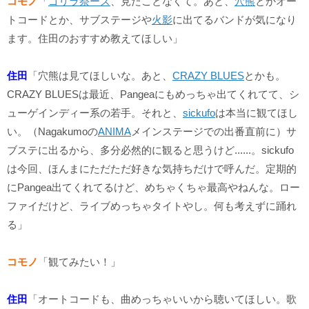
コモノ
「
ゴリラ祭ーズ
、見たことなくて。あと、
穴熊
とかオー
トコードとか、サブステージや
火影
に出てるバンドが気になり
ます。住田のおすすめ教えてほしい」
住田
「穴熊は見てほしいな。あと、
CRAZY BLUES
とかも。
CRAZY BLUESは最近、Pangeaにもめっちゃ出てくれてて、シ
ューゲインディー系の若手。それと、
sickufo
は本当に観てほし
い。（Nagakumoの
ANIMA
メインステージでの出番直前に）サ
ブステに出るから、多分必然的に観ると思うけど......。sickufo
は今回、ほんまにただただ好きな気持ちだけで呼んだ。定期的
にPangea出てくれてるけど、めちゃくちゃ最高やねんな。ロー
ファイだけど、ライブめっちゃタイトやし。何も考えずに踊れ
る」
コモノ
「観てみたい！」
住田
「オートコードも、曲めっちゃいいから聴いてほしい。歌