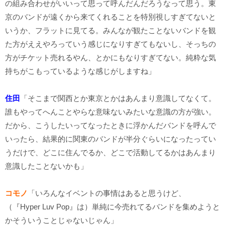
の組み合わせがいいって思って呼んだんだろうなって思う。東
京のバンドが遠くから来てくれることを特別視しすぎてないと
いうか、フラットに見てる。みんなが観たことないバンドを観
た方がええやろっていう感じになりすぎてもないし、そっちの
方がチケット売れるやん、とかにもなりすぎてない。純粋な気
持ちがこもっているような感じがしますね」
住田
「そこまで関西とか東京とかはあんまり意識してなくて。
誰もやってへんことやらな意味ないみたいな意識の方が強い。
だから、こうしたいってなったときに浮かんだバンドを呼んで
いったら、結果的に関東のバンドが半分ぐらいになったってい
うだけで、どこに住んでるか、どこで活動してるかはあんまり
意識したことないかも」
コモノ
「いろんなイベントの事情はあると思うけど、
（『Hyper Luv Pop』は）単純に今売れてるバンドを集めようと
かそういうことじゃないじゃん」