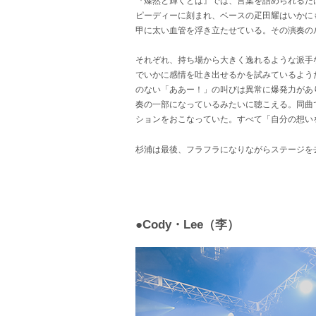
『燦然と輝くとは』では、言葉を詰められるだ
ピーディーに刻まれ、ベースの疋田耀はいかに
甲に太い血管を浮き立たせている。その演奏の
それぞれ、持ち場から大きく逸れるような派手
でいかに感情を吐き出せるかを試みているよう
のない「ああー！」の叫びは異常に爆発力があ
奏の一部になっているみたいに聴こえる。同曲
ションをおこなっていた。すべて「自分の想い
杉浦は最後、フラフラになりながらステージを
●Cody・Lee（李）