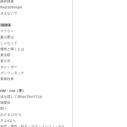
5.静的情夜
.Red:birthmark
7.きえないで
帝国喫茶
1.マフラー
2.夏の夢は
3.じゃなくて
4.燦然と輝くとは
5.東京駅
6.君が月
7.カレンダー
8.ガソリンタンク
9.春風往来
Cody・Lee（李）
.涙を隠して(Boys Don't Cry)
2.我愛你
3.悶々
4.おどる ひかり
5.さよuなら
6.初恋・愛情・好き・ラヴ・ゾッコン・ダイ