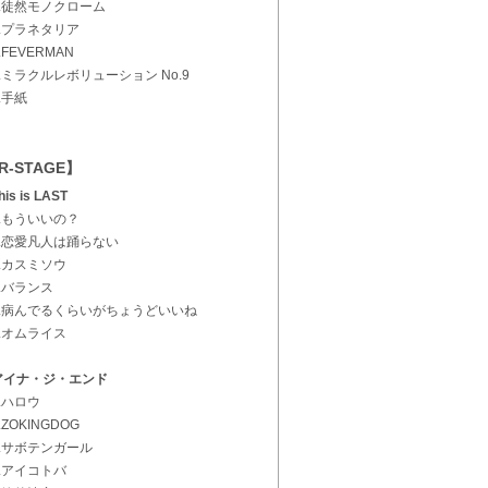
2.徒然モノクローム
3.プラネタリア
.FEVERMAN
5.ミラクルレボリューション No.9
6.手紙
R-STAGE】
his is LAST
1.もういいの？
2.恋愛凡人は踊らない
3.カスミソウ
4.バランス
5.病んでるくらいがちょうどいいね
6.オムライス
アイナ・ジ・エンド
1.ハロウ
.ZOKINGDOG
3.サボテンガール
4.アイコトバ