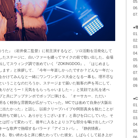
0
06
0
●
0
0
0
リエのうた』（岩井俊二監督）に初主演するなど、ソロ活動を活発化して
0
したステージに、白いファーを纏ってマイクの前で歌い出した。会場
0
してスウィング調で攻めていく『ZOKINGDOG』。「はじめまし
0
します」と挨拶して、「今年一年楽しかったですか？どんな一年だっ
0
をかけてみんなと一緒にワンワンダンス大会となる一幕も。理不尽な
0
ということなのだろうか。ステージまで届いた観客の声を耳にして、
0
ありがとうー！元気をもらっちゃいました～」と笑顔でお礼を述べ
プと共にアップテンポでポップに弾ける。「オーサカー、ただい
●
明るく軽快な雰囲気が広がっていった。MCでは改めて自身が大阪出
01
に出たかった」と話し、以前クリープハイプや阿部真央を観たことが
0
気持ちで嬉しい。ありがとうございます」と喜びを口にしていた。そ
0
とは打って変わって、後半に入るとよりコアな部分を曝け出したパフ
0
キーな歌声で熱唱するバラード『アイコトバ』。『静的情夜』
0
で惹きつける。歌い終わると床に横たわっていた彼女。しばらくして起き上が
0