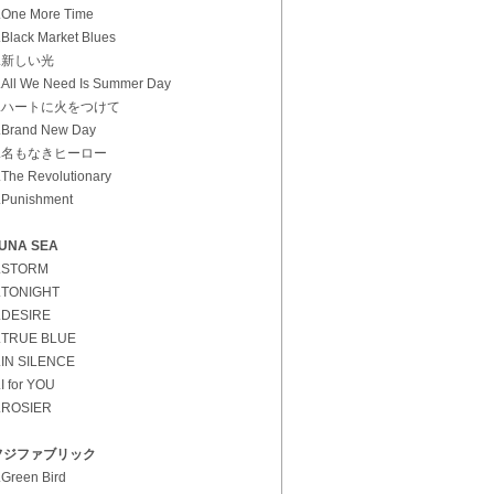
.One More Time
.Black Market Blues
3.新しい光
.All We Need Is Summer Day
5.ハートに火をつけて
.Brand New Day
7.名もなきヒーロー
.The Revolutionary
.Punishment
UNA SEA
.STORM
.TONIGHT
.DESIRE
.TRUE BLUE
.IN SILENCE
.I for YOU
.ROSIER
フジファブリック
.Green Bird