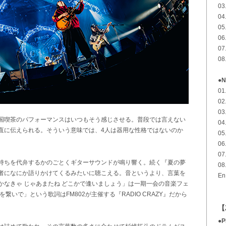
0
04
0
0
0
0
●N
0
0
0
国喫茶のパフォーマンスはいつもそう感じさせる。普段では言えない
0
直に伝えられる。そういう意味では、4人は器用な性格ではないのか
0
06
0
持ちを代弁するかのごとくギターサウンドが鳴り響く。続く『夏の夢
0
者になにか語りかけてくるみたいに聴こえる。音というより、言葉を
E
かなきゃ じゃあまたね どこかで逢いましょう」は一期一会の音楽フェ
いで」という歌詞はFM802が主催する『RADIO CRAZY』だから
【
●P