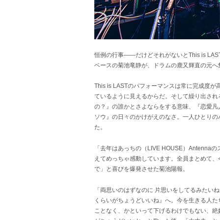
恒例の行事――だけどそれがないとThis is
ベースの菊池竜静が、ドラムの鹿又輝直の元へ
This is LASTのパフォーマンスは常に
ているように見えるからだ。そして繰り出され
の？』の誰かとさよならをする意味、『恋愛凡
ソウ』
の日々のかけがえのなさ。一人ひとりの
た。
「去年はあっちの（LIVE HOUSE）Ante
えてめっちゃ感動しています。全員まとめて、
で」と喜びを爆発させた菊池陽報。
「両思いのはずなのに 片思いをしてるみたい
くらいがちょうどいいね』へ。今を生きる人た
ことなく、かといって下げるわけでもない、絶