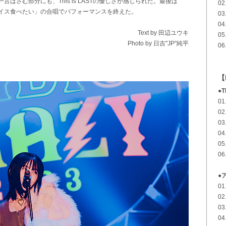
さむ部分にも、This is LASTの優しさが感じられた。最後は
0
イス食べたい」の合唱でパフォーマンスを終えた。
0
04
Text by
田辺ユウキ
0
Photo by 日吉"JP"純平
0
【
●T
0
0
0
0
0
0
●
0
02
0
0