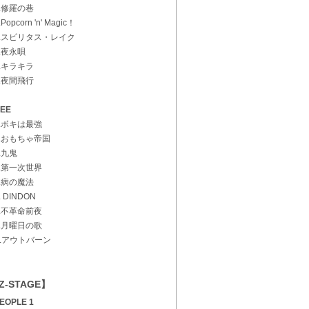
3.修羅の巷
.Popcorn 'n' Magic！
5.スピリタス・レイク
6.夜永唄
7.キラキラ
8.夜間飛行
EE
1.ボキは最強
2.おもちゃ帝国
3.九鬼
4.第一次世界
5.病の魔法
. DINDON
7.不革命前夜
8.月曜日の歌
n.アウトバーン
Z-STAGE】
EOPLE 1