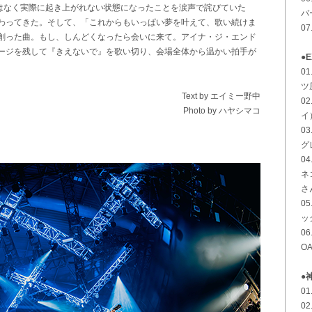
ではなく実際に起き上がれない状態になったことを涙声で詫びていた
バ
わってきた。そして、「これからもいっぱい夢を叶えて、歌い続けま
07
創った曲。もし、しんどくなったら会いに来て。アイナ・ジ・エンド
ージを残して『きえないで』を歌い切り、会場全体から温かい拍手が
●E
0
ツ
Text by
エイミー野中
0
Photo by ハヤシマコ
イ
0
グ
0
ネ
さ
0
ッ
0
OA
●
01
0