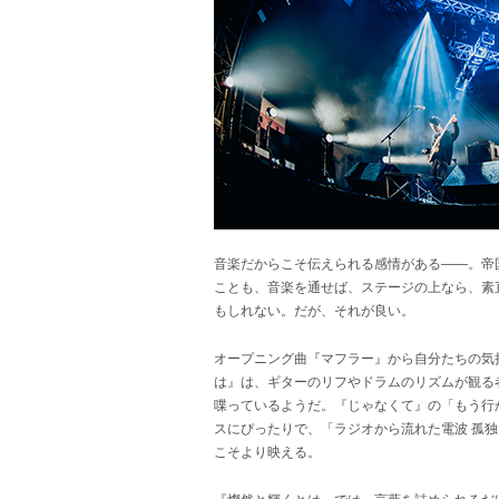
音楽だからこそ伝えられる感情がある――。帝
ことも、音楽を通せば、ステージの上なら、素
もしれない。だが、それが良い。
オープニング曲『マフラー』から自分たちの気
は』は、ギターのリフやドラムのリズムが観る
喋っているようだ。『じゃなくて』の「もう行
スにぴったりで、「ラジオから流れた電波 孤独を繋
こそより映える。