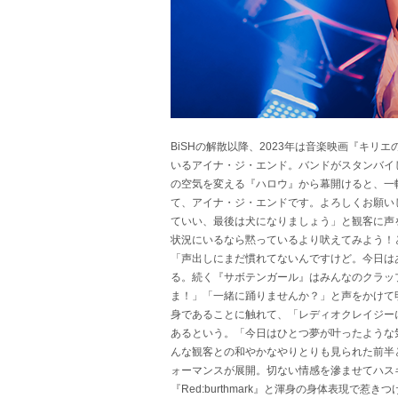
BiSHの解散以降、2023年は音楽映画『キ
いるアイナ・ジ・エンド。バンドがスタンバイ
の空気を変える『ハロウ』から幕開けると、一転
て、アイナ・ジ・エンドです。よろしくお願い
ていい、最後は犬になりましょう」と観客に声
状況にいるなら黙っているより吠えてみよう！
「声出しにまだ慣れてないんですけど。今日は
る。続く『サボテンガール』はみんなのクラッ
ま！」「一緒に踊りませんか？」と声をかけて
身であることに触れて、「レディオクレイジー
あるという。「今日はひとつ夢が叶ったような
んな観客との和やかなやりとりも見られた前半
ォーマンスが展開。切ない情感を滲ませてハス
『Red:burthmark』と渾身の身体表現