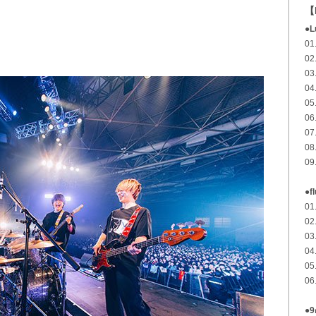
【
●L
0
02
03
0
0
0
07
0
09
●f
0
0
0
0
05
0
●9