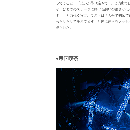
ってくると、「想いが昂り過ぎて...」と演出
が、ひとつのステージに懸ける想いの強さが伝
す！」
と力強く宣言。ラストは「人生で初めて
もギリギリで生きてます」と胸に刺さるメッセ
贈られた。
●帝国喫茶