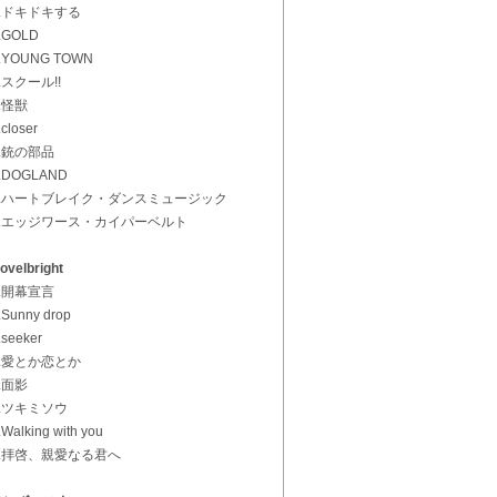
1.ドキドキする
.GOLD
.YOUNG TOWN
.スクール!!
5.怪獣
.closer
7.銃の部品
.DOGLAND
9.ハートブレイク・ダンスミュージック
0.エッジワース・カイパーベルト
ovelbright
1.開幕宣言
.Sunny drop
.seeker
4.愛とか恋とか
5.面影
6.ツキミソウ
.Walking with you
8.拝啓、親愛なる君へ