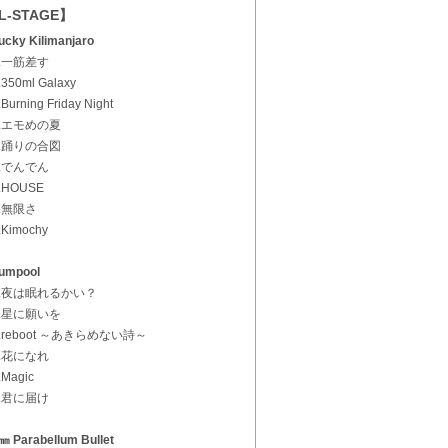
L-STAGE】
ucky Kilimanjaro
1.一筋差す
.350ml Galaxy
.Burning Friday Night
4.エモめの夏
5.踊りの合図
6.でんでん
.HOUSE
8.無限さ
.Kimochy
lumpool
1.夜は眠れるかい？
2.星に願いを
3.reboot ～あきらめない詩～
4.花になれ
.Magic
6.君に届け
㎜ Parabellum Bullet