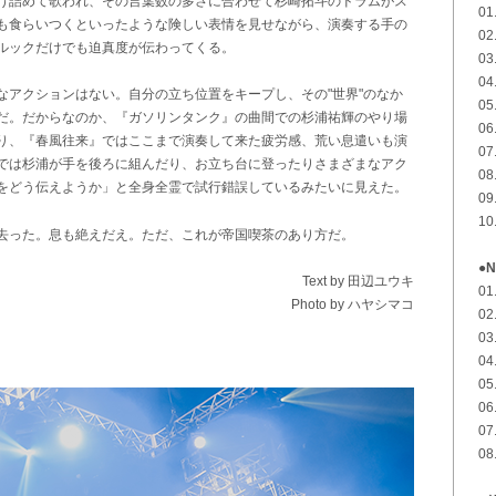
け詰めて歌われ、その言葉数の多さに合わせて杉崎拓斗のドラムがス
0
も食らいつくといったような険しい表情を見せながら、演奏する手の
02
ルックだけでも迫真度が伝わってくる。
03
04
なアクションはない。自分の立ち位置をキープし、その"世界"のなか
0
だ。
だからなのか、『ガソリンタンク』の曲間での杉浦祐輝のやり場
06
り、『春風往来』ではここまで演奏して来た疲労感、荒い息遣いも演
0
では杉浦が手を後ろに組んだり、お立ち台に登ったりさまざまなアク
08
をどう伝えようか」と全身全霊で試行錯誤しているみたいに見えた。
0
1
去った。息も絶えだえ。ただ、これが帝国喫茶のあり方だ。
●N
Text by
田辺ユウキ
0
Photo by ハヤシマコ
02
03
0
0
0
07
0