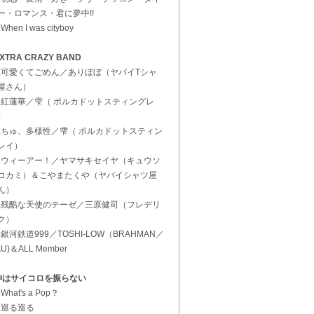
ー・ロマンス・君に夢中!!
.When I was cityboy
XTRA CRAZY BAND
1.可愛くてごめん／ありぼぼ（ヤバイTシャ
屋さん）
2.紅蓮華／雫（ ポルカドットスティングレ
）
3.ちゅ、多様性／雫（ ポルカドットスティン
レイ）
4.ウィーアー！／ヤマサキセイヤ（キュウソ
コカミ）＆こやまたくや（ヤバイシャツ屋
ん）
5.残酷な天使のテーゼ／三原健司（フレデリ
ク）
6.銀河鉄道999／TOSHI-LOW（BRAHMAN／
U)＆ALL Member
神はサイコロを振らない
.What's a Pop？
2.巡る巡る