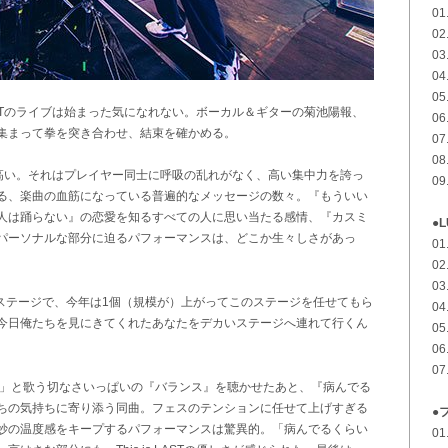
01
02
0
04
0
 LASTのライブは始まった気になれない。ボーカル＆ギターの菊池陽報、
06
集まって拳を突き合わせ、結束を確かめる。
0
08
完成度が高い。それはプレイヤー同士に呼吸の乱れがなく、高い集中力を誇っ
09
る、楽曲の血筋になっている普遍的なメッセージの数々。『もういい
人は踊らない』の恋愛を知るすべての人に思い当たる感情、『カスミ
●L
パーソナルな部分に迫るパフォーマンスは、どこか生々しさがあっ
01
02
03
nnaのステージで、今年は1個（規模が）上がってこのステージを任せてもら
04
今日俺たちを見にきてくれたあなたをデカいステージへ連れて行くん
05
06
07
ね」と歌う切なさいっぱいの『バランス』を聴かせたあと、『病んでる
ちの気持ちに寄り添う同曲。フェスのテンションに任せて上げすぎる
●
妙の温度感をキープするパフォーマンスは驚異的。「病んでるくらい
01