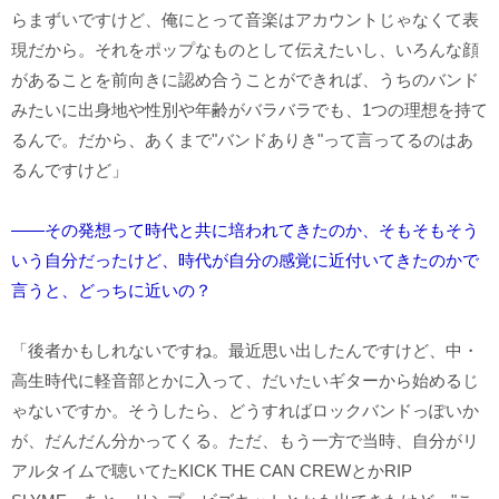
らまずいですけど、俺にとって音楽はアカウントじゃなくて表
現だから。それをポップなものとして伝えたいし、いろんな顔
があることを前向きに認め合うことができれば、うちのバンド
みたいに出身地や性別や年齢がバラバラでも、1つの理想を持て
るんで。だから、あくまで"バンドありき"って言ってるのはあ
るんですけど」
――その発想って時代と共に培われてきたのか、そもそもそう
いう自分だったけど、時代が自分の感覚に近付いてきたのかで
言うと、どっちに近いの？
「後者かもしれないですね。最近思い出したんですけど、中・
高生時代に軽音部とかに入って、だいたいギターから始めるじ
ゃないですか。そうしたら、どうすればロックバンドっぽいか
が、だんだん分かってくる。ただ、もう一方で当時、自分がリ
アルタイムで聴いてたKICK THE CAN CREWとかRIP