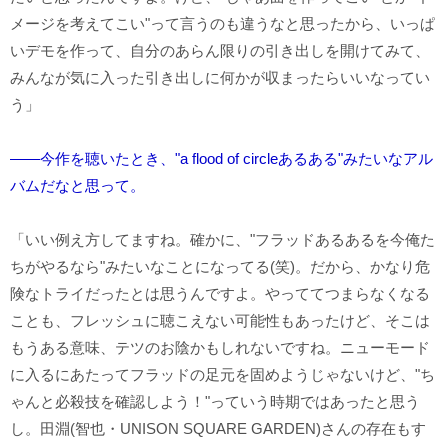
メージを考えてこい"って言うのも違うなと思ったから、いっぱ
いデモを作って、自分のあらん限りの引き出しを開けてみて、
みんなが気に入った引き出しに何かが収まったらいいなってい
う」
――今作を聴いたとき、"a flood of circleあるある"みたいなアル
バムだなと思って。
「いい例え方してますね。確かに、"フラッドあるあるを今俺た
ちがやるなら"みたいなことになってる(笑)。だから、かなり危
険なトライだったとは思うんですよ。やっててつまらなくなる
ことも、フレッシュに聴こえない可能性もあったけど、そこは
もうある意味、テツのお陰かもしれないですね。ニューモード
に入るにあたってフラッドの足元を固めようじゃないけど、"ち
ゃんと必殺技を確認しよう！"っていう時期ではあったと思う
し。田淵(智也・UNISON SQUARE GARDEN)さんの存在もす