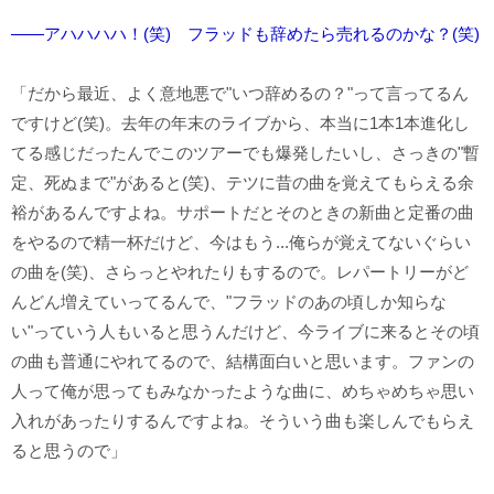
――アハハハハ！(笑) フラッドも辞めたら売れるのかな？(笑)
「だから最近、よく意地悪で"いつ辞めるの？"って言ってるん
ですけど(笑)。去年の年末のライブから、本当に1本1本進化し
てる感じだったんでこのツアーでも爆発したいし、さっきの"暫
定、死ぬまで"があると(笑)、テツに昔の曲を覚えてもらえる余
裕があるんですよね。サポートだとそのときの新曲と定番の曲
をやるので精一杯だけど、今はもう...俺らが覚えてないぐらい
の曲を(笑)、さらっとやれたりもするので。レパートリーがど
んどん増えていってるんで、"フラッドのあの頃しか知らな
い"っていう人もいると思うんだけど、今ライブに来るとその頃
の曲も普通にやれてるので、結構面白いと思います。ファンの
人って俺が思ってもみなかったような曲に、めちゃめちゃ思い
入れがあったりするんですよね。そういう曲も楽しんでもらえ
ると思うので」