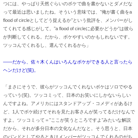
つには、やっぱり天然ぐらいのボケで曲を書かないとダメだな
って最近は思いましたね。そういう意味では、"俺が書く曲をa
flood of circleとしてどう捉えるか"という批評を、メンバーがし
てくれてる感じがして。"a flood of circleに必要かどうか"は彼ら
が判断してくれる。だから、ボケやすいのかもしれないです。
ツッコんでくれるし、選んでくれるから」
――だから、佐々木くんはいろんなボケができる人と言ったら
ヘンだけど(笑)。
「まさにそうで、彼らがツッコんでくれないボケはソロでやる
っていう(笑)。ツッコミって、日本のお笑いにしかないらしい
んですよね。アメリカにはスタンドアップ・コメディがあるけ
ど、1人でボケ続けてそれを見たお客さんが笑ってるだけなんで
すよ。ツッコミって＝"ここが笑うところですよ"みたいな解説
だから、それが多分日本の文化なんだなと。そう思うと、日本
のバンドとしてやるときはメンバーがツッコんでくれるのがち