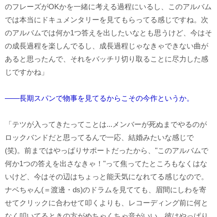
のフレーズがOKかを一緒に考える過程にいるし、このアルバム
では本当にドキュメンタリーを見てもらってる感じですね。次
のアルバムでは何か1つ答えを出したいなとも思うけど、今はそ
の成長過程を楽しんでるし、成長過程じゃなきゃできない曲が
あると思ったんで、それをバッチリ切り取ることに尽力した感
じですかね」
――長期スパンで物事を見てるからこその今作というか。
「テツが入ってきたってことは...メンバーが死ぬまでやるのが
ロックバンドだと思ってるんで一応、結婚みたいな感じで
(笑)。前まではやっぱりサポートだったから、"このアルバムで
何か1つの答えを出さなきゃ！"って焦ってたところもなくはな
いけど、今はその辺はちょっと能天気になれてる感じなので。
ナベちゃん(＝渡邊・ds)のドラムを見てても、眉間にしわを寄
せてクリックに合わせて叩くよりも、レコーディング前に何と
なく叩いてるときの方がめちゃくちゃ音がいい。彼はやっぱり