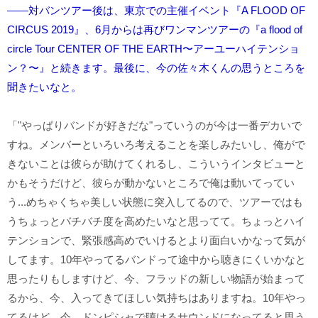
――対バンツアー後は、東京での主催イベント『A FLOOD OF
CIRCUS 2019』、6月からは再びワンマンツアーの『a flood of
circle Tour CENTER OF THE EARTH〜アーユーハイテンショ
ン？〜』と続きます。最後に、今の佐々木くんの思うところを
聞きたいなと。
「"やっぱりバンドが好きだな"っていうのが今は一番デカいで
すね。メンバーといろいろ考えることを楽しみたいし、俺がで
きないことは彼らが助けてくれるし、こういうインタビューと
かもそうだけど、彼らが動かないところで俺は動いてってい
う...めちゃくちゃ美しい状態に突入してるので、ツアーではも
うちょっとバチバチ度を高めたいなと思ってて。ちょっとハイ
テンションで、緊張感高めでいけるとより面白いかなって気が
してます。10年やってるバンドって途中から聴きにくいかなと
思ったりもしますけど、今、フラッドの新しい物語が始まって
るから、今、入ってきてほしい気持ちはありますね。10年やっ
てるけど、今、ドンピシャで聴けるサウンドになってると思う