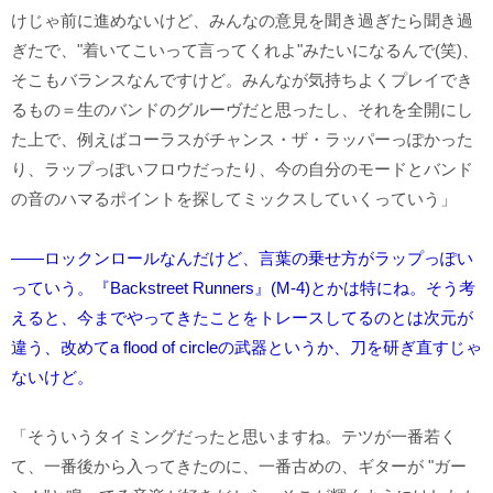
けじゃ前に進めないけど、みんなの意見を聞き過ぎたら聞き過
ぎたで、"着いてこいって言ってくれよ"みたいになるんで(笑)、
そこもバランスなんですけど。みんなが気持ちよくプレイでき
るもの＝生のバンドのグルーヴだと思ったし、それを全開にし
た上で、例えばコーラスがチャンス・ザ・ラッパーっぽかった
り、ラップっぽいフロウだったり、今の自分のモードとバンド
の音のハマるポイントを探してミックスしていくっていう」
――ロックンロールなんだけど、言葉の乗せ方がラップっぽい
っていう。『Backstreet Runners』(M-4)とかは特にね。そう考
えると、今までやってきたことをトレースしてるのとは次元が
違う、改めてa flood of circleの武器というか、刀を研ぎ直すじゃ
ないけど。
「そういうタイミングだったと思いますね。テツが一番若く
て、一番後から入ってきたのに、一番古めの、ギターが "ガー