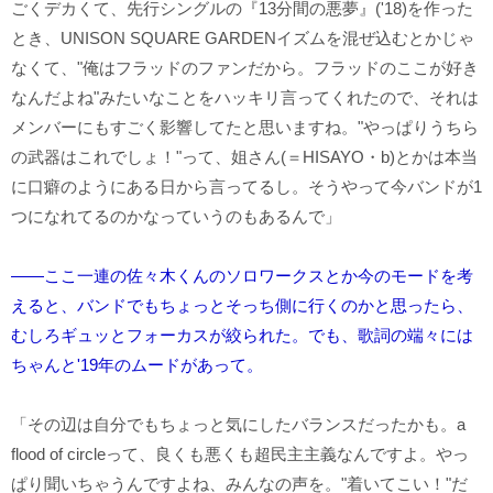
ごくデカくて、先行シングルの『13分間の悪夢』('18)を作った
とき、UNISON SQUARE GARDENイズムを混ぜ込むとかじゃ
なくて、"俺はフラッドのファンだから。フラッドのここが好き
なんだよね"みたいなことをハッキリ言ってくれたので、それは
メンバーにもすごく影響してたと思いますね。"やっぱりうちら
の武器はこれでしょ！"って、姐さん(＝HISAYO・b)とかは本当
に口癖のようにある日から言ってるし。そうやって今バンドが1
つになれてるのかなっていうのもあるんで」
――ここ一連の佐々木くんのソロワークスとか今のモードを考
えると、バンドでもちょっとそっち側に行くのかと思ったら、
むしろギュッとフォーカスが絞られた。でも、歌詞の端々には
ちゃんと'19年のムードがあって。
「その辺は自分でもちょっと気にしたバランスだったかも。a
flood of circleって、良くも悪くも超民主主義なんですよ。やっ
ぱり聞いちゃうんですよね、みんなの声を。"着いてこい！"だ