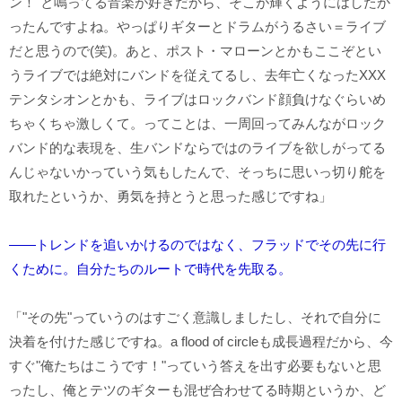
ン！"と鳴ってる音楽が好きだから、そこが輝くようにはしたか
ったんですよね。やっぱりギターとドラムがうるさい＝ライブ
だと思うので(笑)。あと、ポスト・マローンとかもここぞとい
うライブでは絶対にバンドを従えてるし、去年亡くなったXXX
テンタシオンとかも、ライブはロックバンド顔負けなぐらいめ
ちゃくちゃ激しくて。ってことは、一周回ってみんながロック
バンド的な表現を、生バンドならではのライブを欲しがってる
んじゃないかっていう気もしたんで、そっちに思いっ切り舵を
取れたというか、勇気を持とうと思った感じですね」
――トレンドを追いかけるのではなく、フラッドでその先に行
くために。自分たちのルートで時代を先取る。
「"その先"っていうのはすごく意識しましたし、それで自分に
決着を付けた感じですね。a flood of circleも成長過程だから、今
すぐ"俺たちはこうです！"っていう答えを出す必要もないと思
ったし、俺とテツのギターも混ぜ合わせてる時期というか、ど