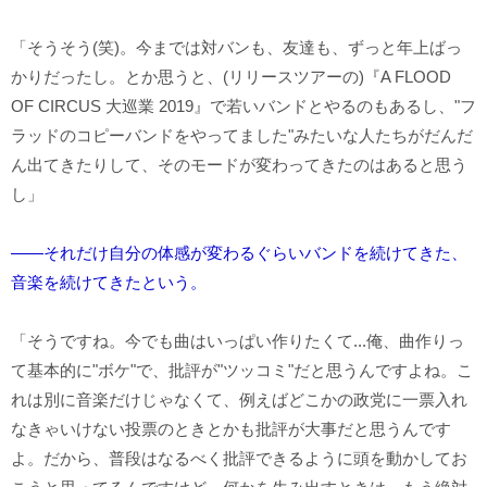
「そうそう(笑)。今までは対バンも、友達も、ずっと年上ばっ
かりだったし。とか思うと、(リリースツアーの)『A FLOOD
OF CIRCUS 大巡業 2019』で若いバンドとやるのもあるし、"フ
ラッドのコピーバンドをやってました"みたいな人たちがだんだ
ん出てきたりして、そのモードが変わってきたのはあると思う
し」
――それだけ自分の体感が変わるぐらいバンドを続けてきた、
音楽を続けてきたという。
「そうですね。今でも曲はいっぱい作りたくて...俺、曲作りっ
て基本的に"ボケ"で、批評が"ツッコミ"だと思うんですよね。こ
れは別に音楽だけじゃなくて、例えばどこかの政党に一票入れ
なきゃいけない投票のときとかも批評が大事だと思うんです
よ。だから、普段はなるべく批評できるように頭を動かしてお