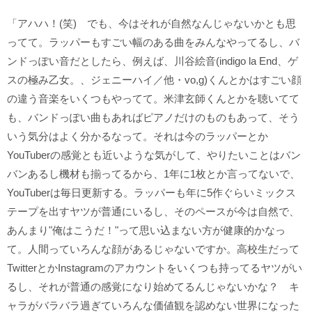
「アハハ！(笑) でも、今はそれが自然なんじゃないかとも思
ってて。ラッパーもすごい幅のある曲をみんなやってるし、バ
ンドっぽい音だとしたら、例えば、川谷絵音(indigo la End、ゲ
スの極み乙女。、ジェニーハイ／他・vo,g)くんとかはすごい顔
の違う音楽をいくつもやってて。米津玄師くんとかを聴いてて
も、バンドっぽい曲もあればピアノだけのものもあって、そう
いう気分はよく分かるなって。それは今のラッパーとか
YouTuberの感覚とも近いような気がして、やりたいことはバン
バンあるし機材も揃ってるから、1年に1枚とか言ってないで、
YouTuberは毎日更新する。ラッパーも年に5作ぐらいミックス
テープを出すヤツが普通にいるし、そのペースが今は自然で、
あんまり"俺はこうだ！"って思い込まない方が健康的かなっ
て。人間っていろんな顔があるじゃないですか。高校生だって
TwitterとかInstagramのアカウントをいくつも持ってるヤツがい
るし、それが普通の感覚になり始めてるんじゃないかな？ キ
ャラがバラバラ過ぎていろんな価値観を認めない世界になった