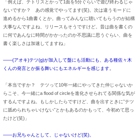
「例えば、テトリスとかって1面を5分ぐらいで遊び終わるじゃ
ないですか？ あの感覚でやってます(笑)。次は違うモードに
進めるから1曲書くとか。曲ってみんなに聴いてもらうのが結構
大事なんですよね、リリースもそうですけど。昔は曲を書くの
に何であんなに時間がかかったのか不思議に思うぐらい、曲を
書く楽しさは加速してますね」
――(アオキ)テツ(g)が加入して盤にも活動にも、ある種佐々木
くんの発言とか振る舞いにもエネルギーを感じます。
「本当ですか？ テツって10年一緒にやってきた仲じゃないか
らこそ、今一緒にa flood of circleを進化させられてる関係な気が
するんですよね。もしかしたらですけど、曲を出すときに"テツ
に舐められちゃいけない"とかもあるのかもって、今初めて思っ
たけど(笑)」
――お兄ちゃんとして、じゃないけど(笑)。