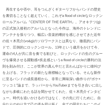
再生するや否や、耳をつんざくギターリフからバンドの歴史
を裏切ることなく超えていく、これぞa flood of circleなロックン
ロールアルバム『CENTER OF THE EARTH』。アオキテツ(g)
の正式加入後初のアルバムとなった今作は、海外のトレンドに
アンテナを張りつつ、幅広い音楽的嗜好を感じさせてきた近年
の佐々木亮介(vo&g)のソロワークスとは異なり、徹底的にバン
ドで、圧倒的にロックンロール。13年という歳月をかけて今、
運命の4人が共に音を奏でる歓びと、ロックバンドの生のグルー
ヴを爆発させる躍動感×疾走感というa flood of circleの勝利の法
則を刻み付け、ここが世界の真ん中だと言わんばかりに雄叫び
を上げる、フラッドの新たな座標軸となっている。そんな新作
に至るバンドの成長過程から、非常に興味深い曲作りの“ボケ×
ツッコミ”論まで、ラッパーからYouTuberまでを引き合いに出し
ながら多岐にわたる話を聞かせてくれた、佐々木亮介インタビ
ュー。時代を追いかけるのではなく、その先に行くために。自
分なりのやり方で己の道を切り拓く、全ての同志たちにこのイ