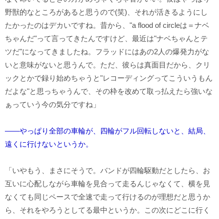
野獣的なところがあると思うので(笑)、それが活きるようにし
たかったのはデカいですね。昔から、"a flood of circleは＝ナベ
ちゃんだ"って言ってきたんですけど、最近は"ナベちゃんとテ
ツだ"になってきましたね。フラッドにはあの2人の爆発力がな
いと意味がないと思うんで。ただ、彼らは真面目だから、クリ
ックとかで録り始めちゃうと"レコーディングってこういうもん
だよな"と思っちゃうんで、その枠を改めて取っ払えたら強いな
ぁっていう今の気分ですね」
――やっぱり全部の車輪が、四輪がフル回転しないと、結局、
遠くに行けないというか。
「いやもう、まさにそうで。バンドが四輪駆動だとしたら、お
互いに心配しながら車輪を見合って走るんじゃなくて、横を見
なくても同じペースで全速で走って行けるのが理想だと思うか
ら、それをやろうとしてる最中というか。この次にどこに行く