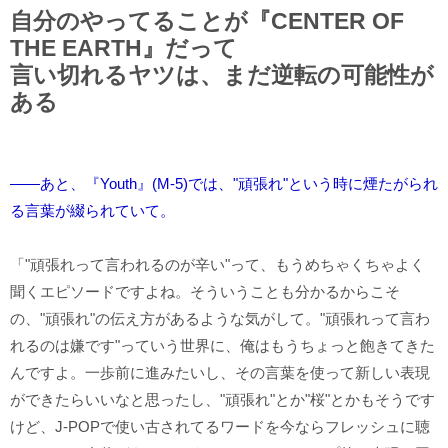
自分のやってることが『CENTER OF
THE EARTH』だって
言い切れるヤツは、まだ逆転の可能性が
ある
――あと、『Youth』(M-5)では、"頑張れ"という時に煙たがられ
る言葉が綴られていて。
「"頑張れって言われるのが辛い"って、もうめちゃくちゃよく
聞くエピソードですよね。そういうことも分かるからこそ
の、"頑張れ"の伝え方があるような気がして。"頑張れって言わ
れるのは嫌です"っていう世界に、俺はもうちょっと飽きてきた
んですよ。一歩前に進みたいし、その言葉を使って新しい表現
ができたらいいなと思ったし、"頑張れ"とか"桜"とかもそうです
けど、J-POPで使い古されてるワードを今ならフレッシュに聴