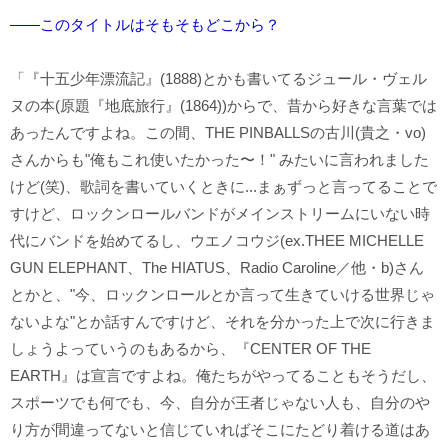
――このタイトルはそもそもどこから？
「『十五少年漂流記』(1888)とかも書いてるジュール・ヴェル
ヌの本(原題『地底旅行』(1864))からで、昔から好きな言葉では
あったんですよね。この間、THE PINBALLSの古川(貴之・vo)
さんからも"俺もこれ使いたかった〜！" みたいに言われました
けど(笑)、歌詞を書いていくときに...まぁずっと言ってることで
すけど、ロックンロールバンドがメインストリームにいない時
代にバンドを始めてるし、ウエノコウジ(ex.THEE MICHELLE
GUN ELEPHANT、The HIATUS、Radio Caroline／他・b)さん
とかと、"今、ロックンロールとか言って生きていける世界じゃ
ないよな"とか話すんですけど、それを分かった上で次に行きま
しょうよっていうのもあるから、『CENTER OF THE
EARTH』は宣言ですよね。俺たちがやってることもそうだし、
スポーツでも何でも、今、自分が王者じゃない人も、自分のや
り方が間違ってないと信じていればそこにたどり着ける道はあ