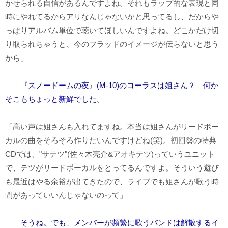
かせられる自信があるんですよね。それもラップ的な表現と同
時にやれてるからアリなんじゃないかと思ってるし、だからや
っぱりアルバム単位で聴いてほしいんですよね。どこかだけ切
り取られちゃうと、今のフラッドのイメージが伝らないと思う
から」
――『スノードームの夜』(M-10)のコーラスは姐さん？ 何か
そこもちょっと新鮮でした。
「高い声は姐さんも入れてますね。本当は姐さんがリードボー
カルの曲をそろそろ作りたいんですけどね(笑)。初回盤の特典
CDでは、"サテツ"(佐々木亮介&アオキテツ)っていうユニット
で、テツがリードボーカルをとってるんですよ。そういう遊び
も最近はやる余裕が出てきたので、ライブでも姐さんが歌う時
間があっていいんじゃないのって」
――そうね。でも、メンバーが頻繁に歌うバンドは解散するイ