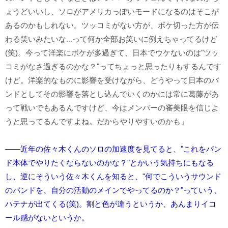
ょうどいいし、ソロがアメリカっぽいモードになるのはそこが
あるのかもしれない。ツッコミがない方が、ボケ切った方が伝
わる笑いみたいな...って何か全部お笑いに例えちゃってるけど
(笑)。今って洋楽にボケが多過ぎて、日本でウケないのは"ツッ
コミがなさ過ぎるのかな？"ってちょっと思ったりもするんです
けど。洋楽的なものに影響を受けながら、どうやって日本のバ
ンドとしてその影響を落とし込んでいくのかには常に葛藤があ
って戦いでもあるんですけど、今はメンバーの審美眼を信じよ
うと思ってるんですよね。だからやりやすいのかも」
――近年の佐々木くんのソロの加速度を見てると、"これをバン
ド本体でやりたくならないのかな？"とかいう気持ちにもなる
し、逆にそういう佐々木くんを知ると、"何でこういうサウンド
のバンドを、自分の活動のメインでやってるのか？"っていう、
ハテナが出てくる(笑)。割と色が違うというか、あんまりイコ
ール感がないというか。