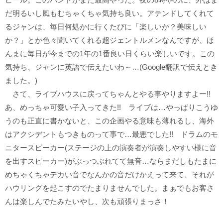
だ明るいし風もむちゃくちゃ気持ち良い。アテンドしてくれて
るジャンは、毎日何処かに行くたびに「楽しいか？美味しい
か？」とか色々聞いてくれる超ジェントルメンなんですが、ほ
んまに毎日が今までの1年の1番良い日くらい楽しいです。この
気持ち、ジャンに英語で伝えたいわ～…(Google翻訳で伝えとき
ました。)
さて、ライブハウスに戻ってちゃんとやる事やりますよー!!
あ、めっちゃ可愛い子入ってきた!! ライブは…やっぱりこうゆ
うのも正直に書かないと、この企画やる意味も薄れるし、海外
はアクシデントもつきものって事で…最悪でした!! ドラムのモ
ニタースピーカー(ステージの上の演奏者が演奏しやすい様に音
を出すスピーカー)がぶっつぶれてて無音…ならまだしもたまに
めちゃくちゃデカい音でなんかの音だけかえって来て、それが
ハウリングを起こすのでたまりませんでした。まぁでもお客さ
んは楽しんでたみたいやし、次も頑張りまっさ！