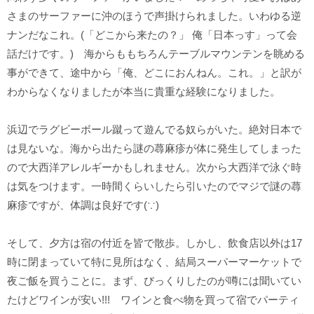
さまのサーファーに沖のほうで声掛けられました。いわゆる逆
ナンだなこれ。(「どこから来たの？」 俺「日本っす」って会
話だけです。) 海からももちろんテーブルマウンテンを眺める
事ができて、途中から「俺、どこにおんねん。これ。」と訳が
わからなくなりましたが本当に貴重な経験になりました。
浜辺でラグビーボール蹴って遊んでる奴らがいた。絶対日本で
は見ないな。海から出たら謎の蕁麻疹が体に発生してしまった
ので大西洋アレルギーかもしれません。次から大西洋で泳ぐ時
は気をつけます。一時間くらいしたら引いたのでマジで謎の蕁
麻疹ですが、体調は良好です(∵)
そして、夕方は宿の付近を皆で散歩。しかし、飲食店以外は17
時に閉まっていて特に見所はなく、結局スーパーマーケットで
夜ご飯を買うことに。まず、びっくりしたのが噂には聞いてい
たけどワインが安い!!! ワインと食べ物を買って宿でパーティ