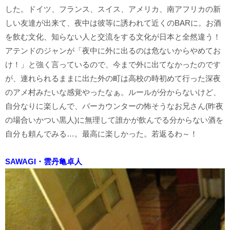
した。ドイツ、フランス、スイス、アメリカ、南アフリカの新
しい友達が出来て、夜中は彼等に誘われて近くのBARに。お酒
を飲む文化、知らない人と交流をする文化が日本と全然違う！
アテンドのジャンが「夜中に外に出るのは危ないからやめてお
け！」と強く言っているので、今まで外に出てなかったのです
が、連れられるままに出た外の町は高校の時初めて行った深夜
のアメ村みたいな感覚やったなぁ。ルールが分からないけど、
自分なりに楽しんで、バーカウンターの怖そうなお兄さん(昨夜
の場合いかつい黒人)に無理して誰かが飲んでる分からない酒を
自分も頼んでみる…。最高に楽しかった。若返るわ～！
SAWAGI・雲丹亀卓人