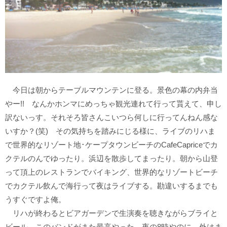
今日は朝からテーブルマウンテンに登る。景色の幕の内弁当
やー!! なんかホンマにめっちゃ観光連れて行って貰えて、申し
訳ないっす。それそろ皆さんこいつら何しに行ってんねん感な
いすか？(笑) その気持ちを踏みにじる様に、ライブのリハま
で世界的なリゾート地･ケープタウンビーチのCafeCapriceでカ
クテルのんでゆったり。浜辺を散歩してまったり。朝から山登
って頂上のレストランでバイキング、世界的なリゾートビーチ
でカクテル飲んで海行って夜はライブする。勘違いするまでも
うすぐですよ俺。
リハが終わるとビアガーデンで生演奏を聴きながらブライと
ビール。このバンドがまた最高やった。夜の8時やのに、外はま