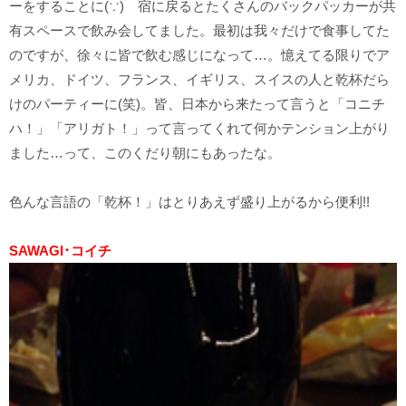
ーをすることに(∵) 宿に戻るとたくさんのバックパッカーが共
有スペースで飲み会してました。最初は我々だけで食事してた
のですが、徐々に皆で飲む感じになって…。憶えてる限りでア
メリカ、ドイツ、フランス、イギリス、スイスの人と乾杯だら
けのパーティーに(笑)。皆、日本から来たって言うと「コニチ
ハ！」「アリガト！」って言ってくれて何かテンション上がり
ました…って、このくだり朝にもあったな。
色んな言語の「乾杯！」はとりあえず盛り上がるから便利!!
SAWAGI･コイチ