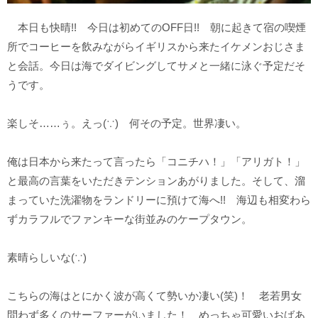
本日も快晴!! 今日は初めてのOFF日!! 朝に起きて宿の喫煙
所でコーヒーを飲みながらイギリスから来たイケメンおじさま
と会話。今日は海でダイビングしてサメと一緒に泳ぐ予定だそ
うです。
楽しそ……ぅ。えっ(∵) 何その予定。世界凄い。
俺は日本から来たって言ったら「コニチハ！」「アリガト！」
と最高の言葉をいただきテンションあがりました。そして、溜
まっていた洗濯物をランドリーに預けて海へ!! 海辺も相変わら
ずカラフルでファンキーな街並みのケープタウン。
素晴らしいな(∵)
こちらの海はとにかく波が高くて勢いか凄い(笑)！ 老若男女
問わず多くのサーファーがいました！ めっちゃ可愛いおばあ