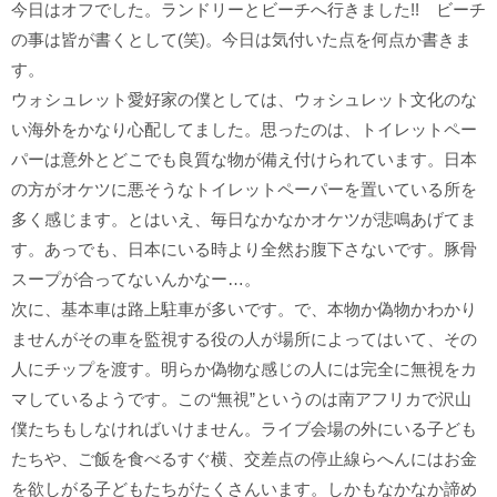
今日はオフでした。ランドリーとビーチへ行きました!! ビーチ
の事は皆が書くとして(笑)。今日は気付いた点を何点か書きま
す。
ウォシュレット愛好家の僕としては、ウォシュレット文化のな
い海外をかなり心配してました。思ったのは、トイレットペー
パーは意外とどこでも良質な物が備え付けられています。日本
の方がオケツに悪そうなトイレットペーパーを置いている所を
多く感じます。とはいえ、毎日なかなかオケツが悲鳴あげてま
す。あっでも、日本にいる時より全然お腹下さないです。豚骨
スープが合ってないんかなー…。
次に、基本車は路上駐車が多いです。で、本物か偽物かわかり
ませんがその車を監視する役の人が場所によってはいて、その
人にチップを渡す。明らか偽物な感じの人には完全に無視をカ
マしているようです。この“無視”というのは南アフリカで沢山
僕たちもしなければいけません。ライブ会場の外にいる子ども
たちや、ご飯を食べるすぐ横、交差点の停止線らへんにはお金
を欲しがる子どもたちがたくさんいます。しかもなかなか諦め