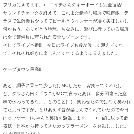
フリカにきてます。) コイチさんのキーボードも完全復活!!
サウンドチェックを終えて、これまた豪華な場所で晩御飯。テ
ラスで生演奏もやっててビールとウインナーが凄く美味しいし
何かもう、ありがとう地球。ちなみに、遊びに行っている場所
は全て警備員に守られた安全なゾーンです。
そしてライブ本番!!! 今日のライブも皆が優しく迎えてくれ
て、それぞれ好きに楽しんでくれてるように見えました。
ケープタウン最高!!
あと、調子に乗って少しだけMCしたら、皆笑ってくれたけ
ど、ダワさん曰く「ウニがMCで言ったあれ、多分間違った意
味で伝わってるな。」とのこと(∵) 笑わせたのではなく笑われ
てたようですが、とりあえず皆が楽しんでくれていたので今日
はオッケー。(ちゃんと英語を勉強します…… ) 宿に戻って必
殺技「日本から持ってきたカップラーメン」を発動しました。
(まだ6日目なのに)