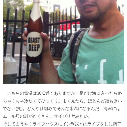
こちらの気温は30℃近くありますが、足だけ海に入ったらめ
ちゃくちゃ冷たくてびっくり。よく見たら、ほとんど誰も泳い
でない(笑)。どんな仕組みでそんな水温になるんだ。海岸には
ムール貝の殻がたくさん。サイゼリヤみたい。
そしてようやくライブハウスにイン!!(我々はライブをしに南ア