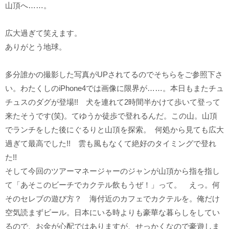
山頂へ……。
広大過ぎて笑えます。
ありがとう地球。
多分誰かの撮影した写真がUPされてるのでそちらをご参照下さ
い。わたくしのiPhone4では画像に限界が……。本日もまたチュ
チュスのダグが登場!! 犬を連れて2時間半かけて歩いて登って
来たそうです(笑)。てゆうか徒歩で登れるんだ。この山。山頂
でランチをした後にぐるりと山頂を探索。 何処から見ても広大
過ぎて最高でした!! 雲も風もなくて絶好のタイミングで登れ
た!!
そして今回のツアーマネージャーのジャンが山頂から指を指し
て「あそこのビーチでカクテル飲もうぜ！」って。 えっ。何
そのセレブの遊び方？ 海付近のカフェでカクテルを。俺だけ
空気読まずビール。日本にいる時よりも豪華な暮らしをしてい
るので、お金が心配ではありますが、せっかくなので豪遊しま