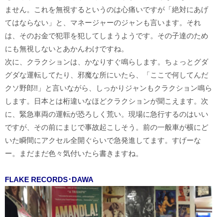
ません。これを無視するというのは心痛いですが「絶対にあげ
てはならない」と、マネージャーのジャンも言います。それ
は、そのお金で犯罪を犯してしまうようです。その子達のため
にも無視しないとあかんわけですね。
次に、クラクションは、かなりすぐ鳴らします。ちょっとグダ
グダな運転してたり、邪魔な所にいたら、「ここで何してんだ
クソ野郎!!」と言いながら、しっかりジャンもクラクション鳴ら
します。日本とは桁違いなほどクラクションが聞こえます。次
に、緊急車両の運転が恐ろしく荒い。現場に急行するのはいい
ですが、その前にまじで事故起こしそう。前の一般車が横にど
いた瞬間にアクセル全開ぐらいで急発進してます。すげーな
ー。まだまだ色々気付いたら書きますね。
FLAKE RECORDS･DAWA