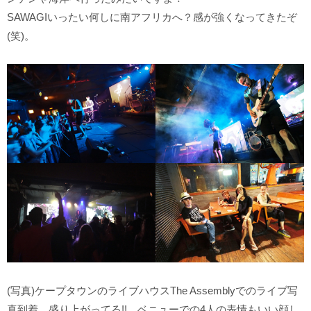
SAWAGIいったい何しに南アフリカへ？感が強くなってきたぞ
(笑)。
(写真)ケープタウンのライブハウスThe Assemblyでのライブ写
真到着。盛り上がってる!! ベニューでの4人の表情もいい顔し