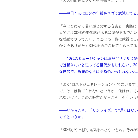
「大人の応援歌をそろそろ書きたくて」
――中田くんは自分の年齢をスゴく意識してる
「今はとにかく若い感じのする音楽と、実際に
人的には30代の年代感がある音楽がまるでない
な感覚でやってたり。そこはね、俺は武器にし
かく今ありがたく30代を過ごさせてもらって
――40代のミュージシャンはまだギリギリ音楽
では起きないと思ってる世代かもしれない。3
な世代で、所在のなさはあるのかもしれないね
「よく“ロストジェネレーション”って言いま
で、そこは捨てられないというか…俺はね。そ
れないけど、このご時世だからこそ、そういう
――だからこそ、『サンライズ』で“遅くはない
カイというか。
「30代がやっぱり元気を出さないとね。それ