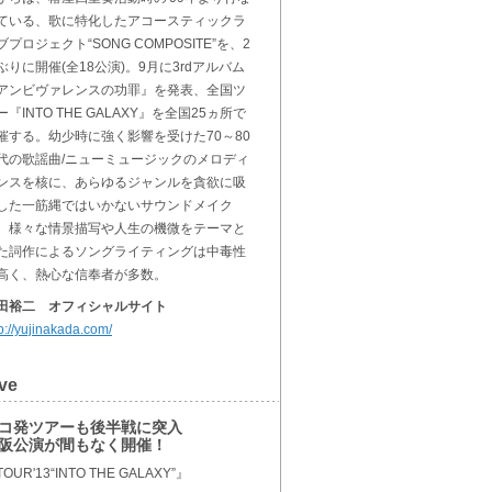
ている、歌に特化したアコースティックラ
ブプロジェクト“SONG COMPOSITE”を、2
ぶりに開催(全18公演)。9月に3rdアルバム
アンビヴァレンスの功罪』を発表、全国ツ
ー『INTO THE GALAXY』を全国25ヵ所で
催する。幼少時に強く影響を受けた70～80
代の歌謡曲/ニューミュージックのメロディ
ンスを核に、あらゆるジャンルを貪欲に吸
した一筋縄ではいかないサウンドメイク
、様々な情景描写や人生の機微をテーマと
た詞作によるソングライティングは中毒性
高く、熱心な信奉者が多数。
田裕二 オフィシャルサイト
tp://yujinakada.com/
ve
コ発ツアーも後半戦に突入
阪公演が間もなく開催！
OUR'13“INTO THE GALAXY”』