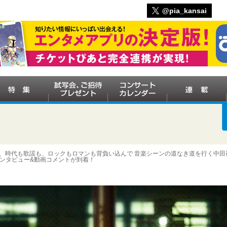
@pia_kansai
Noも、時代も歌謡も、ロックもロマンも背負い込んで 音楽シーンの道なき道を行く中田
インタビュー&動画コメントが到着！