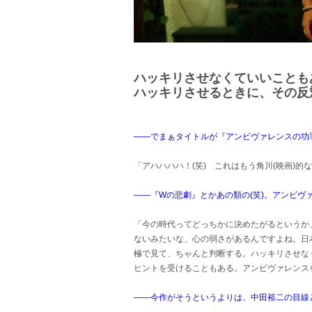
ハッキリさせなくていいことも
ハッキリさせるときに、その反
――でまぁタイトルが『アンビヴァレンスの功罪
「アハハハハ！(笑) これはもう角川(映画)的
――『Wの悲劇』とかあの類の(笑)。アンビ
「今の時代ってどっちかに決めたがるというか
ないみたいな、心の弱さがあるんですよね。日
極で見て、ちゃんと判断する。ハッキリさせな
ヒントを受けることもある。アンビヴァレンス
――今作がそうというよりは、中田裕二の目線