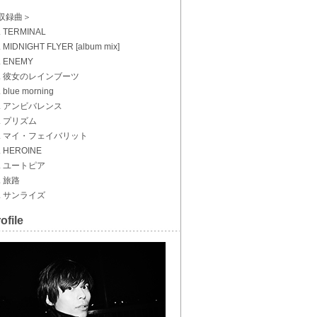
収録曲＞
. TERMINAL
. MIDNIGHT FLYER [album mix]
. ENEMY
4. 彼女のレインブーツ
. blue morning
6. アンビバレンス
7. プリズム
8. マイ・フェイバリット
. HEROINE
0. ユートピア
. 旅路
2. サンライズ
ofile