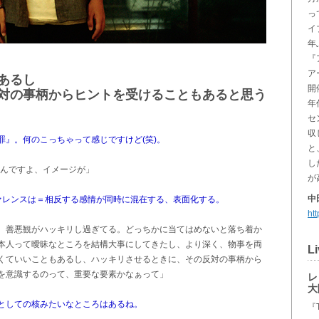
っ
イ
年
『
ア
あるし
開
対の事柄からヒントを受けることもあると思う
年
セ
収
』。何のこっちゃって感じですけど(笑)。
と
し
なんですよ、イメージが」
が
中
ヴァレンスは＝相反する感情が同時に混在する、表面化する。
ht
、善悪観がハッキリし過ぎてる。どっちかに当てはめないと落ち着か
本人って曖昧なところを結構大事にしてきたし、より深く、物事を両
Li
くていいこともあるし、ハッキリさせるときに、その反対の事柄から
を意識するのって、重要な要素かなぁって」
レ
大
としての核みたいなところはあるね。
『T