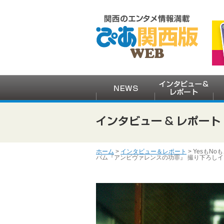
ホーム
>
インタビュー＆レポート
> Yesも
バム『アンビヴァレンスの功罪』 撮り下ろし