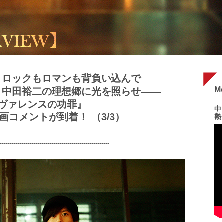
も、ロックもロマンも背負い込んで
M
く中田裕二の理想郷に光を照らせ――
ビヴァレンスの功罪』
中
コメントが到着！ （3/3）
熱
-------------------------------------------------------