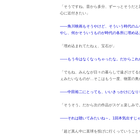
「そうですね。昔から多分、ずーっとそうだと
心に近付きたい」
――角川映画もそうやけど、そういう時代のム
やし、何かそういうものが時代の各所に埋め込
「埋め込まれてたねぇ、宝石が」
――もう今はなくなっちゃったな。だからこれ
「でもね、みんなが日々の暮らしで遠ざけてる
ぇみたいなものが…そこはもう一度、物置の奥
――中田裕二にとっても、いいきっかけになり
「そうそう。だから次の作品がスゲェ楽しみで
――それは聴いてみたいね～。1回本気出すじゃ
「超ど真ん中に直球を投げに行くっていうこと