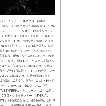
かだ・ゆうじ…’81年生まれ、熊本県出
。'00年、仙台にて椿屋四重奏を結成。'07年
メジャーデビューを経て、歌謡曲をベース
した斬新なロックサウンドで多くの音楽フ
ンを獲得。'11年1 月の突然の解散発表は大
な反響を呼んだ。3.11東日本大震災の被災
/被災者に向けて作られた『ひかりのまち』
震災直後に配信リリース(収益はすべて義援
として寄付)。同年11月、ソロとして初とな
アルバム 『école de romantisme』を発表。
2月から翌年3月に渡っては、初の全国ツアー
tour de romantisme』を開催(追加を含む、
26公演)。'12年9月、前作からおよそ10ヵ月
いうインターバルで2ndアルバム『MY
ITTLE IMPERIAL』をリリース。10～12月に
、2度目となる全国ツアー『IMPERIAL
UITE』を開催(追加含む、全22公演)。'13年5
からは、椿屋四重奏活動時の'09年より行な