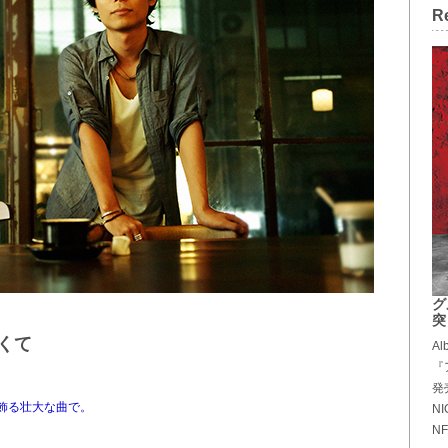
R
グ
突
くて
Al
『
発
を飾る壮大な曲で。
NI
NF