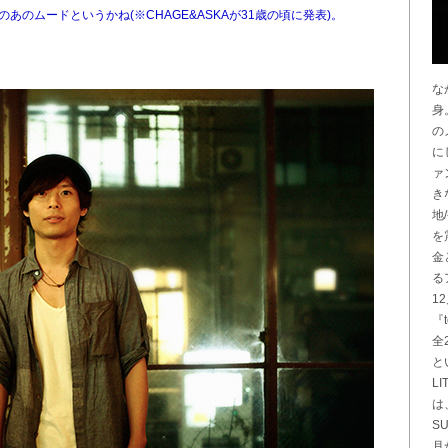
かのあのムードというかね(※CHAGE&ASKAが31歳の頃に発表)。
」
な
身
の
に
ァ
き
地
を
金
る
1
『
全
と
L
は
S
月