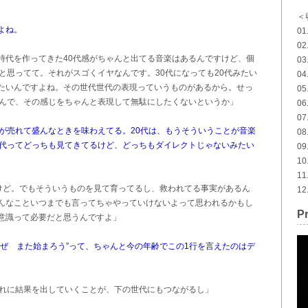
＜
よね。
01
02
時代を作ってきた40代感がちゃんと出てる音楽はあるんですけど、個
03
と思ってて。それがスゴくイヤなんです。30代になっても20代みたい
0
たいんですよね。その世代世代の表現っていうものがあるから。せっ
05
るんで、その感じをちゃんと表現して無駄にしたくないというか」
0
0
が売れて盛んなときを味わえてる。20代は、もうそういうことが音楽
0
0代ってどっちも見てきてるけど、どっちもダイレクトじゃないみたい
09
。
1
11
すけど。でもそういうものを見て育ってるし、救われてる事実があるん
1
んなこといつまでも言ってちゃやっていけないよって思われるかもし
Pr
意識って必要だと思うんですよ」
ぜ また始まろう”って、ちゃんと今の年齢でこの1行を言えたのはデ
ぞれに結果を出していくことが、下の世代にもつながるし」