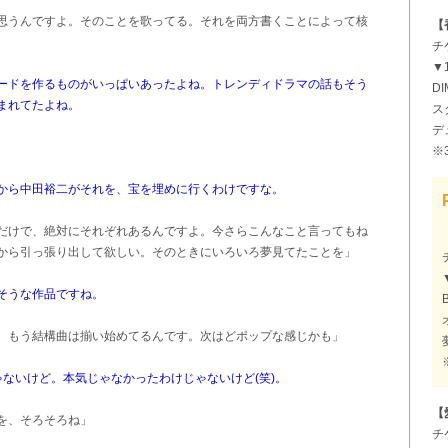
思うんですよ。そのことを歌ってる。それを両方書くことによって核
【
チ
▼1
ードを作るものがいっぱいあったよね。トレンディドラマの話もそう
DI
まれてたよね。
ス
デ
※
から中田裕二がそれを、宝を埋めに行くわけですな。
だけで、絶対にそれぞれあるんですよ。今さらこんなこと言ってもね
から引っ張り出して欲しい。そのときにいろいろ夢見てたことを」
そうな作品ですね。
。もう結構曲は揃い始めてるんです。次はどポップな感じかも」
ないけど。本気じゃなかったわけじゃないけど(笑)。
【
を、そろそろね」
チ