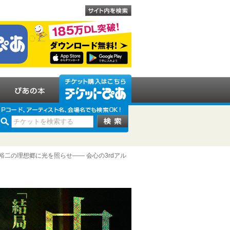
裕二の理想郷に光を照らせ―― 会心の3rdアル