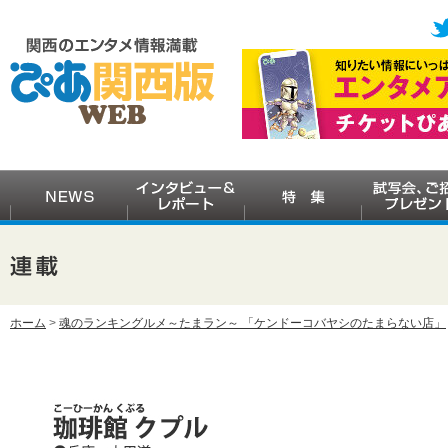
ホーム
>
魂のランキングルメ～たまラン～ 「ケンドーコバヤシのたまらない店」