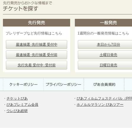
プレリザーブなど先行情報はこちら
1週間分の一般発売情報はこちら
最速抽選･先行抽選 受付中
本日から7日分
最速抽選･先行抽選 受付前
土曜日発売
先行先着 受付中･受付前
日曜日発売
・
チケットぴあ
・
ぴあフィルムフェスティバル（PF
・
ぴあプレミアム会員
・
ホノルルマラソン ぴあツアー
・
ウレぴあ総研