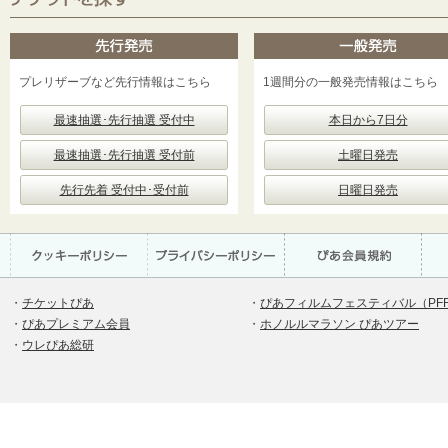
プレリザーブなど先行情報はこちら
1週間分の一般発売情報はこちら
最速抽選･先行抽選 受付中
本日から7日分
最速抽選･先行抽選 受付前
土曜日発売
先行先着 受付中･受付前
日曜日発売
・
チケットぴあ
・
ぴあフィルムフェスティバル（PF
・
ぴあプレミアム会員
・
ホノルルマラソン ぴあツアー
・
ウレぴあ総研