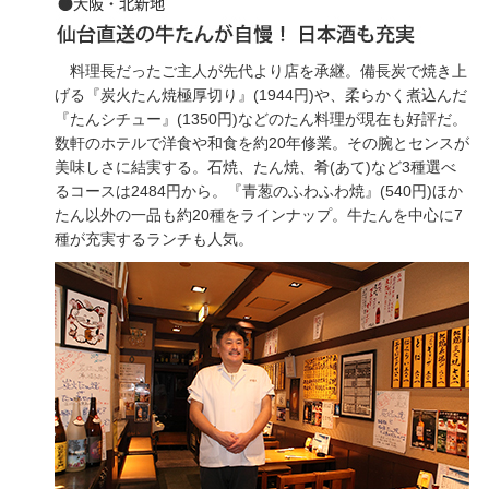
料理長だったご主人が先代より店を承継。備長炭で焼き上
げる『炭火たん焼極厚切り』(1944円)や、柔らかく煮込んだ
『たんシチュー』(1350円)などのたん料理が現在も好評だ。
数軒のホテルで洋食や和食を約20年修業。その腕とセンスが
美味しさに結実する。石焼、たん焼、肴(あて)など3種選べ
るコースは2484円から。『青葱のふわふわ焼』(540円)ほか
たん以外の一品も約20種をラインナップ。牛たんを中心に7
種が充実するランチも人気。