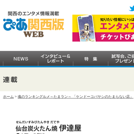
ホーム
>
魂のランキングルメ～たまラン～ 「ケンドーコバヤシのたまらない店」