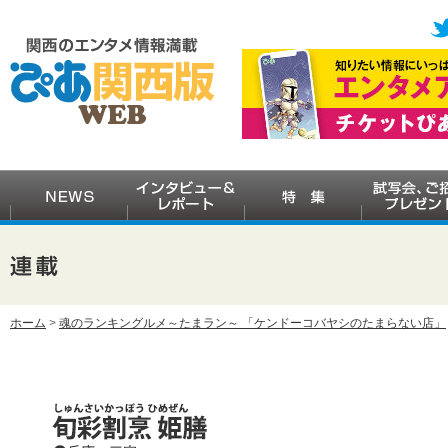
ホーム
>
魂のランキングルメ～たまラン～ 「ケンドーコバヤシのたまらない店」