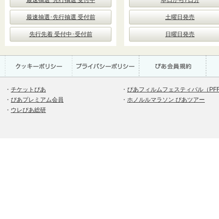
最速抽選･先行抽選 受付中
本日から7日分
最速抽選･先行抽選 受付前
土曜日発売
先行先着 受付中･受付前
日曜日発売
・
チケットぴあ
・
ぴあフィルムフェスティバル（PF
・
ぴあプレミアム会員
・
ホノルルマラソン ぴあツアー
・
ウレぴあ総研