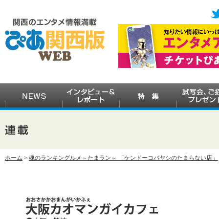
ホーム
>
魂のランキングルメ～たまラン～ 「ケンドーコバヤシのたまらない店」