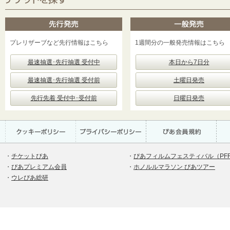
プレリザーブなど先行情報はこちら
1週間分の一般発売情報はこちら
最速抽選･先行抽選 受付中
本日から7日分
最速抽選･先行抽選 受付前
土曜日発売
先行先着 受付中･受付前
日曜日発売
・
チケットぴあ
・
ぴあフィルムフェスティバル（PF
・
ぴあプレミアム会員
・
ホノルルマラソン ぴあツアー
・
ウレぴあ総研