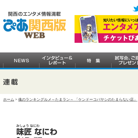
ホーム
>
魂のランキングルメ～たまラン～ 「ケンドーコバヤシのたまらない店」