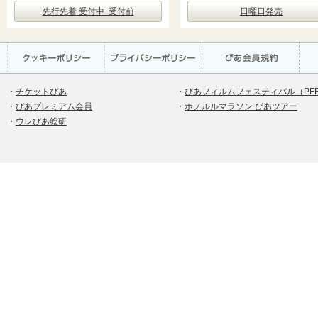
先行先着 受付中･受付前
日曜日発売
・
チケットぴあ
・
ぴあフィルムフェスティバル（PF
・
ぴあプレミアム会員
・
ホノルルマラソン ぴあツアー
・
ウレぴあ総研