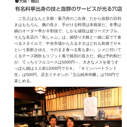
ご主人はなんと京都・菊乃井のご出身。だから抜群の目利
きはもちろん、腕の良さ、手がける料理は本格派だ。冬季は
鍋のオーダー率が８割強で、しかも値段は超リーズナブル。
そんな名店の『魚しゃぶ』は、細切り大根と一緒に茹でて食
べるスタイルで、中央市場から入るネタはどれも刺身でＯＫ
という新鮮さゆえ、そのまま食べる客も多い。シメに付いて
くるチーズ雑炊もリゾット風で格別の旨さだ。鍋は予約制だ
が、てっちりフルコースは5000円～、大きなメスを使うす
っぽん鍋は２人前12000円でＯＫ。『キリンハートランド
生』は500円、店主イチオシの『立山純米吟醸』は750円で
楽しめる。