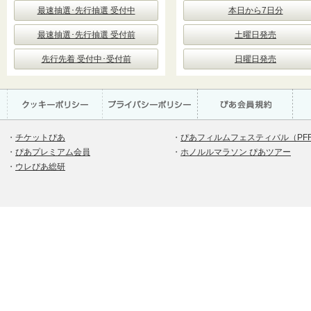
最速抽選･先行抽選 受付中
本日から7日分
最速抽選･先行抽選 受付前
土曜日発売
先行先着 受付中･受付前
日曜日発売
・
チケットぴあ
・
ぴあフィルムフェスティバル（PF
・
ぴあプレミアム会員
・
ホノルルマラソン ぴあツアー
・
ウレぴあ総研