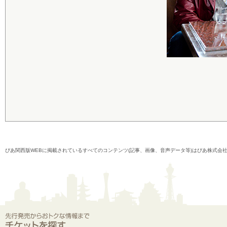
ぴあ関西版WEBに掲載されているすべてのコンテンツ(記事、画像、音声データ等)はぴあ株式会