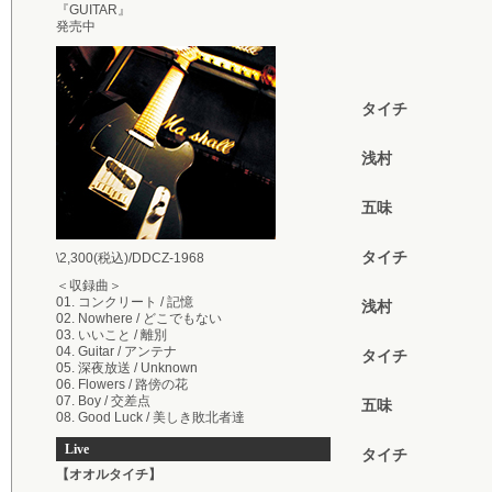
『GUITAR』
発売中
タイチ
浅村
五味
タイチ
\2,300(税込)/DDCZ-1968
＜収録曲＞
01. コンクリート / 記憶
浅村
02. Nowhere / どこでもない
03. いいこと / 離別
04. Guitar / アンテナ
タイチ
05. 深夜放送 / Unknown
06. Flowers / 路傍の花
07. Boy / 交差点
五味
08. Good Luck / 美しき敗北者達
Live
タイチ
【オオルタイチ】