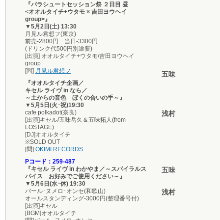
『パラシュートセッション祭 ２日目 昼
<オオルタイチ+ウタモ × 吉田ヨウヘイ
group>』
▼5月2日(土) 13:30
月見ル君想フ(東京)
前売-2800円 当日-3300円
(ドリンク代500円別途要)
[出演] オオルタイチ+ウタモ/吉田ヨウヘイ
group
[問]
月見ル君想フ
五味
『オオルタイチ企画／
キセル ライヴ in なら／
～土からの音色 ぼくの合いの手～』
▼5月5日(火･祝)19:30
cafe polkadot(奈良)
浅村
[出演]キセル/五味岳久＆五味拓人(from
LOSTAGE)
[DJ]オオルタイチ
※SOLD OUT
[問]
OKIMI RECORDS
Pコード：259-487
『キセル ライヴ in わかやま／～スパイラルス
五味
パイス お好みでご使用ください～』
▼5月6日(水･休) 19:30
バール･ヌメロ･オンセ(和歌山)
浅村
オールスタンディング-3000円(整理番号付)
[出演]キセル
[BGM]オオルタイチ