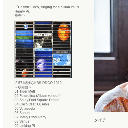
『Cosmic Coco, singing for a billion Imu's
Hearty Pi』
発売中
\2,571(税込)/KBS-DDCO-1012
＜収録曲＞
01.Tiger Melt
02.Futurelina (Album version)
03.Shiny Foot Square Dance
04.Coco (feat. OLAibi)
05.Vofaguela
06.Sononi
07.Merry Ether Party
タイチ
08.Venus
09.Linking Pi