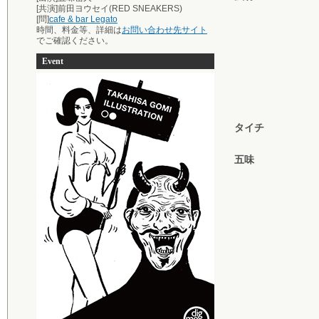
[共演]前田ヨウセイ(RED SNEAKERS)
[問]
cafe & bar Legato
時間、料金等、詳細は
お問い合わせ先サイト
でご確認ください。
Event
タイチ
五味