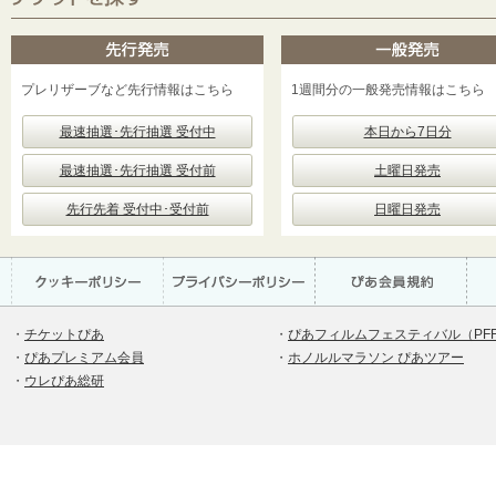
プレリザーブなど先行情報はこちら
1週間分の一般発売情報はこちら
最速抽選･先行抽選 受付中
本日から7日分
最速抽選･先行抽選 受付前
土曜日発売
先行先着 受付中･受付前
日曜日発売
・
チケットぴあ
・
ぴあフィルムフェスティバル（PF
・
ぴあプレミアム会員
・
ホノルルマラソン ぴあツアー
・
ウレぴあ総研