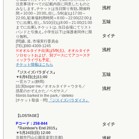
注意事項すべての記載内容に同意したものと
浅村
みなします｡チケットは当日限り有効｡開催時
間＝10:00～20:00｡但し､5/8(金)は17:00～
22:00｡駐車場利用時間＝8:00～22:00(22:00ま
五味
でに出庫)｡但し､5/10(日)は8:00～21:00(21:00
までに出庫)｡チケットは､当日会場にてリスト
バンドと引換え｡小学生以下は保護者同伴に限
タイチ
り無料｡
[問]森､道､市場実行委員会
[TEL]080-4309-1245
浅村
※オオルタイチ出演は5/9(土)。オオルタイチ
ソロセットおよび、別ブースにてアコーステ
ィックライヴも予定。
チケット情報はこちら
『ジスイズパラダイス』
五味
▼6月6日(土)11:00
一言カフェ(静岡)
[出演]sugar me／オオルタイチ＋ウタモ／
浅村
惑星のかぞえかた／ペガサス／
6birds barked in the park／steteko
[チケット取扱・問]
『ジスイズパラダイス』
【LOSTAGE】
Pコード：258-844
タイチ
『Rainbow’s End 2015』
▼5月24日(日) 12:00
京都市円山公園音楽堂(京都)
浅村