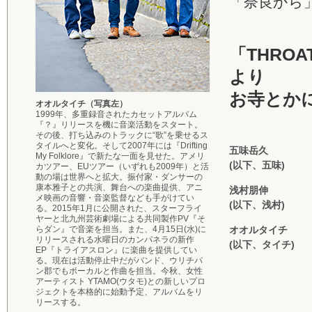
「奈良から
「THRO
より
お寺とか
オオルタイチ（写真左）
1999年、多重録音されたカセットアルバム
『？』リリースを機に音楽活動をスタート。
その後、打ち込みのトラックに“歌”を乗せるス
タイルへと変化。そして2007年には『Drifting
五味岳久
My Folklore』で新たな一面を見せた。アメリ
(以下、五味)
カツアー、EUツアー（いずれも2009年）と活
動の場は世界へと拡大。振付家・ダンサーの
康本雅子との共演、舞台への楽曲提供、アニ
浅村朋伸
メ映画の音響・音楽監督なども手がけてい
(以下、浅村)
る。2015年1月に公開された、スターフライ
ヤーと北九州芸術劇場による共同製作PV『そ
らダン』で音楽を担当。また、4月15日(水)に
オオルタイチ
リリースされる水曜日のカンパネラの新作
(以下、タイチ)
EP『トライアスロン』に楽曲を提供してい
る。現在は活動停止中だがバンド、ウリチパ
ン郡でもボーカルと作曲を担当。今秋、女性
アーティスト YTAMO(ウタモ)との新しいプロ
ジェクトを本格的に始動予定、アルバムをリ
リースする。