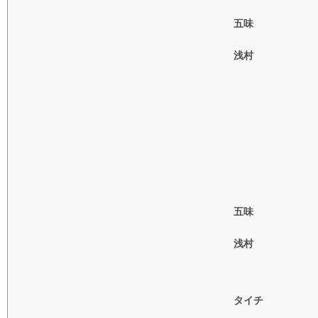
五味
浅村
五味
浅村
タイチ