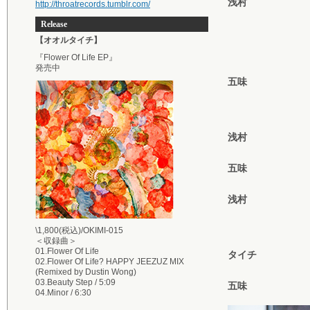
浅村
http://throatrecords.tumblr.com/
Release
【オオルタイチ】
『Flower Of Life EP』
発売中
五味
浅村
五味
浅村
\1,800(税込)/OKIMI-015
＜収録曲＞
01.Flower Of Life
タイチ
02.Flower Of Life? HAPPY JEEZUZ MIX
(Remixed by Dustin Wong)
03.Beauty Step / 5:09
五味
04.Minor / 6:30