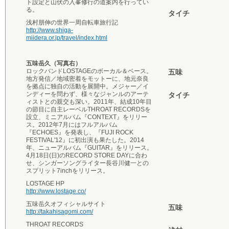
ト設定と山伏の入峯修行の道案内を行ってい
る。
タイチ
浅村朋伸の世界一周自転車旅行記
http://www.shiga-
miidera.or.jp/travel/index.html
五味岳久（写真右）
ロックバンドLOSTAGEのボーカル＆ベース。
五味
地方発信／地域密着をモットーに、地元奈良
を拠点に独自の活動を展開中。メジャー／イ
ンディーを問わず、様々なジャンルのアーテ
タイチ
ィストとの親交も深い。2011年、結成10年目
の節目に自主レーベルTHROAT RECORDSを
設立、ミニアルバム『CONTEXT』をリリー
ス。2012年7月にはフルアルバム
『ECHOES』を発表し、『FUJI ROCK
FESTIVAL'12』に初出演も果たした。2014
年、ニューアルバム『GUITAR』をリリース。
4月18日(日)のRECORD STORE DAYに合わ
せ、シンガーソングライター長谷川健一との
スプリット7inchをリリース。
LOSTAGE HP
http://www.lostage.co/
五味岳久オフィシャルサイト
五味
http://takahisagomi.com/
THROAT RECORDS