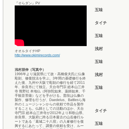
『そらダン』PV
五味
タイチ
五味
浅村
オオルタイチHP
http://www.okimirecords.com/
五味
浅村朋伸（写真中）
1996年より滋賀県にて故・高橋俊夫氏に仏像
浅村
彫刻、修復技法を学ぶ。3年間の基礎修行を終
えた後、九州や大阪で彫刻の修行を経て2011
年、奈良市にて独立。天台寺門宗 総本山三井
五味
寺 熊野社 本地仏（阿弥陀如来、薬師如来、千
手観音菩薩）などを手がける。普段は仏像の
製作、修理を行うが、Daedelus、Battlesら海
外のミュージシャンからの依頼で作品を製作
することも。仏師としての活動のほか、天台
タイチ
寺門宗 総本山三井寺が2012年より和歌山県、
奈良県、大阪府に跨る日本最古の山岳修行ル
ートである「葛城二十八宿」の入峯修行を復
五味
興するにあたって、調査の依頼を受け、ルー