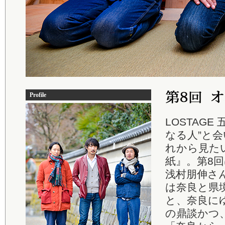
Profile
LOSTAG
なる人”と
れから見た
紙』。第8
浅村朋伸さ
は奈良と県
と、奈良に
の鼎談かつ