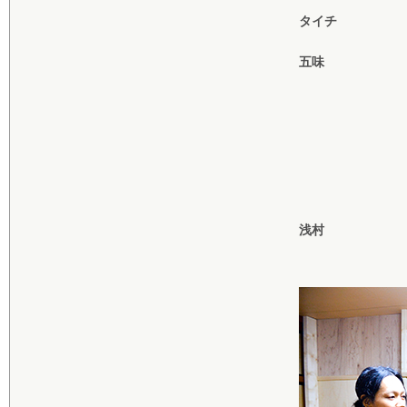
タイチ
五味
浅村