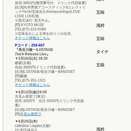
前売-3800円(整理番号付、ドリンク代別途要)
[出演]向井秀徳アコースティック&エレクトリ
ック/YeYe/五味岳久/Homecomings/LOVE
五味
LOVE LOVE/他
※雨天決行･荒天中止｡
[問] KYOTO MUSE
浅村
[TEL]075-223-0389
※五味岳久による弾き語りソロ出演。
チケット情報はこちら
五味
Pコード：259-607
『長谷川健一/LOSTAGE
タイチ
7inch Release Live』
▼5月26日(火) 18:30
磔磔(京都)
五味
自由-3000円(ドリンク代別途要)
[出演]LOSTAGE/長谷川健一BANDSET
[問]磔磔
[TEL]075-351-1321
チケット情報はこちら
▼6月12日(金)19:30
月見ル君想フ(東京)
前売-3000円 当日-3500円(ドリンク代別途
要)
[出演]LOSTAGE/長谷川健一BANDSET
[問]
月見ル君想フ
▼6月25日(木)
cafe&bar Legato(大阪)
浅村
[出演]五味岳久