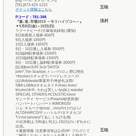
[問]バール･ヌメロ･オンセ
[TEL]073-425-1222
五味
チケット情報はこちら
Pコード：781-398
浅村
『森､道､市場2015 ～モリハイヅコへ～』
▼5月8日(金)～10日(日)
ラグーナビーチ(大塚海浜緑地) (愛知)
8日前夜祭入場券-800円
9日入場券-1850円
10日入場券-1850円
9日・10日通し入場券-3500円
9日臨時駐車場券-1500円
10日臨時駐車場券-1500円
9日・10日通し臨時駐車場券-3000円
[出演]toe/JUN”JxJx”SAITO/
john*,Tim Scanlan,トシバウロン,野口明生
+tricolor/スチャダラパー/ドレスコーズ/
□□□/tofubeats/青葉市子/奇妙礼太郎/
SIMI LAB/kz/オオルタイチ/Avec Avec/
tricolor/水中､それは苦しい/yojikとwanda/
SPECIAL OTHERS ACOUSTIC/cero/
サニーデイ･サービス/Polaris/砂原良徳/
ハンバートハンバート/KIMONOS/
ジム･オルーク/group＿inou/やけのはら/
ALTZ/HARCO/ザッハトルテ/タテタカコ/
T.V.not january/てあしくちびる/他
※出演者は､5/8(金)､9(土)､10(日)のいずれかに
出演｡
五味
※最新情報･注意事項等は公式HP･ブログにて
ご確認ください｡チケットを購入した時点で､