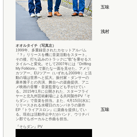
五味
浅村
オオルタイチ（写真左）
1999年、多重録音されたカセットアルバム
『？』リリースを機に音楽活動をスタート。
その後、打ち込みのトラックに“歌”を乗せるス
タイルへと変化。そして2007年には『Drifting
My Folklore』で新たな一面を見せた。アメリ
カツアー、EUツアー（いずれも2009年）と活
動の場は世界へと拡大。振付家・ダンサーの
康本雅子との共演、舞台への楽曲提供、アニ
メ映画の音響・音楽監督なども手がけてい
る。2015年1月に公開された、スターフライ
ヤーと北九州芸術劇場による共同製作PV『そ
らダン』で音楽を担当。また、4月15日(水)に
リリースされる水曜日のカンパネラの新作
五味
EP『トライアスロン』に楽曲を提供してい
る。現在は活動停止中だがバンド、ウリチパ
ン郡でもボーカルと作曲を担当。
『そらダン』PV