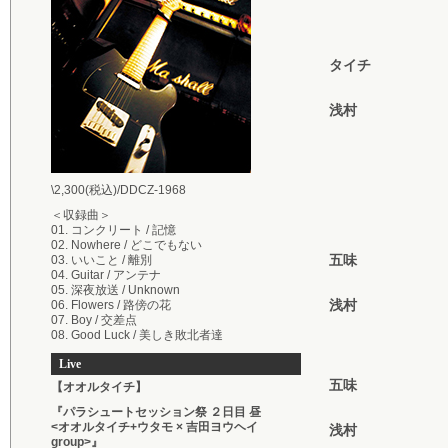
タイチ
浅村
\2,300(税込)/DDCZ-1968
＜収録曲＞
01. コンクリート / 記憶
02. Nowhere / どこでもない
五味
03. いいこと / 離別
04. Guitar / アンテナ
05. 深夜放送 / Unknown
浅村
06. Flowers / 路傍の花
07. Boy / 交差点
08. Good Luck / 美しき敗北者達
Live
五味
【オオルタイチ】
『パラシュートセッション祭 ２日目 昼
<オオルタイチ+ウタモ × 吉田ヨウヘイ
浅村
group>』