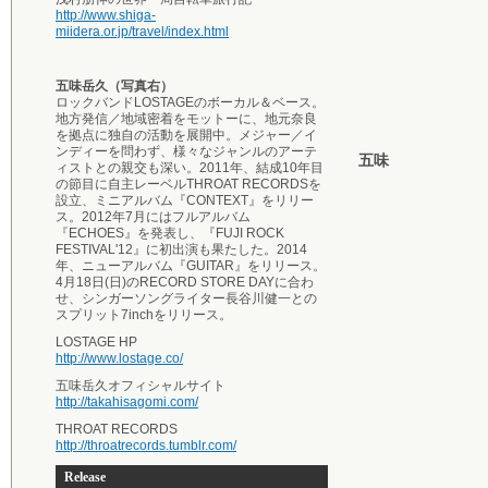
http://www.shiga-
miidera.or.jp/travel/index.html
五味岳久（写真右）
ロックバンドLOSTAGEのボーカル＆ベース。
地方発信／地域密着をモットーに、地元奈良
を拠点に独自の活動を展開中。メジャー／イ
ンディーを問わず、様々なジャンルのアーテ
五味
ィストとの親交も深い。2011年、結成10年目
の節目に自主レーベルTHROAT RECORDSを
設立、ミニアルバム『CONTEXT』をリリー
ス。2012年7月にはフルアルバム
『ECHOES』を発表し、『FUJI ROCK
FESTIVAL'12』に初出演も果たした。2014
年、ニューアルバム『GUITAR』をリリース。
4月18日(日)のRECORD STORE DAYに合わ
せ、シンガーソングライター長谷川健一との
スプリット7inchをリリース。
LOSTAGE HP
http://www.lostage.co/
五味岳久オフィシャルサイト
http://takahisagomi.com/
THROAT RECORDS
http://throatrecords.tumblr.com/
Release