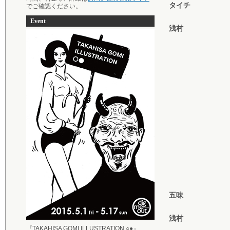
タイチ
でご確認ください。
Event
浅村
五味
浅村
『TAKAHISA GOMI ILLUSTRATION ○●』