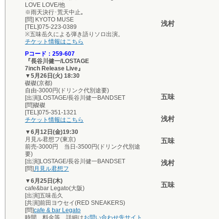
LOVE LOVE/他
※雨天決行･荒天中止｡
[問] KYOTO MUSE
浅村
[TEL]075-223-0389
※五味岳久による弾き語りソロ出演。
チケット情報はこちら
Pコード：259-607
『長谷川健一/LOSTAGE
7inch Release Live』
▼5月26日(火) 18:30
磔磔(京都)
自由-3000円(ドリンク代別途要)
五味
[出演]LOSTAGE/長谷川健一BANDSET
[問]磔磔
[TEL]075-351-1321
浅村
チケット情報はこちら
▼6月12日(金)19:30
月見ル君想フ(東京)
五味
前売-3000円 当日-3500円(ドリンク代別途
要)
[出演]LOSTAGE/長谷川健一BANDSET
浅村
[問]
月見ル君想フ
▼6月25日(木)
五味
cafe&bar Legato(大阪)
[出演]五味岳久
[共演]前田ヨウセイ(RED SNEAKERS)
[問]
cafe & bar Legato
時間、料金等、詳細は
お問い合わせ先サイト