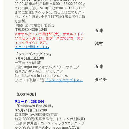
22:00｡駐車場利用時間＝8:00～22:00(22:00ま
でに出庫)｡但し､5/10(日)は8:00～21:00(21:00
までに出庫)｡チケットは､当日会場にてリスト
バンドと引換え｡小学生以下は保護者同伴に限
り無料｡
[問]森､道､市場実行委員会
[TEL]080-4309-1245
五味
※オオルタイチ出演は5/9(土)。オオルタイチ
ソロセットおよび、別ブースにてアコーステ
ィックライヴも予定。
浅村
チケット情報はこちら
『ジスイズパラダイス』
▼6月6日(土)11:00
一言カフェ(静岡)
五味
[出演]sugar me／オオルタイチ＋ウタモ／
惑星のかぞえかた／ペガサス／
6birds barked in the park／steteko
タイチ
[チケット取扱・問]
『ジスイズパラダイス』
【LOSTAGE】
Pコード：258-844
『Rainbow’s End 2015』
▼5月24日(日) 12:00
京都市円山公園音楽堂(京都)
前売-3800円(整理番号付、ドリンク代別途要)
[出演]向井秀徳アコースティック&エレクトリ
ック/YeYe/五味岳久/Homecomings/LOVE