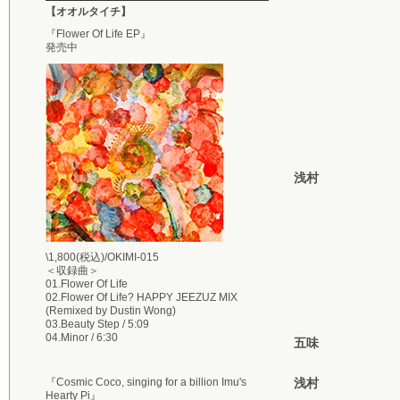
【オオルタイチ】
『Flower Of Life EP』
発売中
浅村
\1,800(税込)/OKIMI-015
＜収録曲＞
01.Flower Of Life
02.Flower Of Life? HAPPY JEEZUZ MIX
(Remixed by Dustin Wong)
03.Beauty Step / 5:09
04.Minor / 6:30
五味
『Cosmic Coco, singing for a billion Imu's
浅村
Hearty Pi』