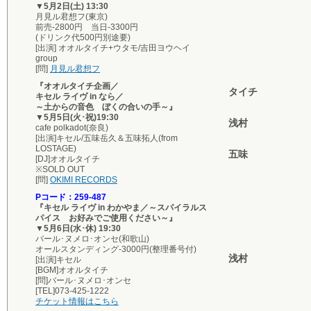
▼5月2日(土) 13:30
月見ル君想フ(東京)
前売-2800円 当日-3300円
(ドリンク代500円別途要)
[出演] オオルタイチ+ウタモ/吉田ヨウヘイ
group
[問]
月見ル君想フ
『オオルタイチ企画／
タイチ
キセル ライヴ in なら／
～土からの音色 ぼくの合いの手～』
▼5月5日(火･祝)19:30
浅村
cafe polkadot(奈良)
[出演]キセル/五味岳久＆五味拓人(from
LOSTAGE)
五味
[DJ]オオルタイチ
※SOLD OUT
[問]
OKIMI RECORDS
Pコード：259-487
『キセル ライヴ in わかやま／～スパイラルス
パイス お好みでご使用ください～』
▼5月6日(水･休) 19:30
バール･ヌメロ･オンセ(和歌山)
オールスタンディング-3000円(整理番号付)
浅村
[出演]キセル
[BGM]オオルタイチ
[問]バール･ヌメロ･オンセ
[TEL]073-425-1222
チケット情報はこちら