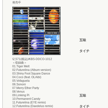
発売中
五味
タイチ
\2,571(税込)/KBS-DDCO-1012
＜収録曲＞
01.Tiger Melt
02.Futurelina (Album version)
03.Shiny Foot Square Dance
04.Coco (feat. OLAibi)
05.Vofaguela
06.Sononi
07.Merry Ether Party
08.Venus
09.Linking Pi
五味
10.Permanent Candy
11.Futurelina (EYE remix)
12.Futurelina (Daedelus remix)
タイチ