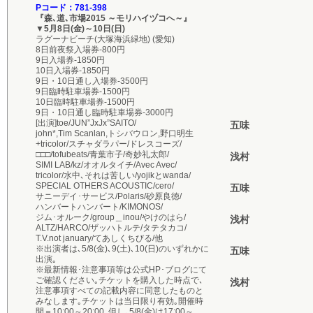
Pコード：781-398
『森､道､市場2015 ～モリハイヅコへ～』
▼5月8日(金)～10日(日)
ラグーナビーチ(大塚海浜緑地) (愛知)
8日前夜祭入場券-800円
9日入場券-1850円
10日入場券-1850円
9日・10日通し入場券-3500円
9日臨時駐車場券-1500円
10日臨時駐車場券-1500円
9日・10日通し臨時駐車場券-3000円
[出演]toe/JUN”JxJx”SAITO/
五味
john*,Tim Scanlan,トシバウロン,野口明生
+tricolor/スチャダラパー/ドレスコーズ/
□□□/tofubeats/青葉市子/奇妙礼太郎/
浅村
SIMI LAB/kz/オオルタイチ/Avec Avec/
tricolor/水中､それは苦しい/yojikとwanda/
SPECIAL OTHERS ACOUSTIC/cero/
五味
サニーデイ･サービス/Polaris/砂原良徳/
ハンバートハンバート/KIMONOS/
ジム･オルーク/group＿inou/やけのはら/
浅村
ALTZ/HARCO/ザッハトルテ/タテタカコ/
T.V.not january/てあしくちびる/他
※出演者は､5/8(金)､9(土)､10(日)のいずれかに
五味
出演｡
※最新情報･注意事項等は公式HP･ブログにて
ご確認ください｡チケットを購入した時点で､
浅村
注意事項すべての記載内容に同意したものと
みなします｡チケットは当日限り有効｡開催時
間＝10:00～20:00｡但し､5/8(金)は17:00～