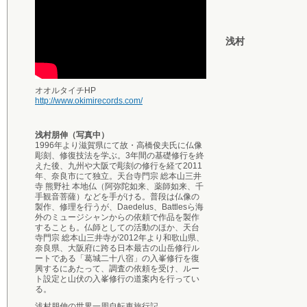
浅村
オオルタイチHP
http://www.okimirecords.com/
浅村朋伸（写真中）
1996年より滋賀県にて故・高橋俊夫氏に仏像
彫刻、修復技法を学ぶ。3年間の基礎修行を終
えた後、九州や大阪で彫刻の修行を経て2011
年、奈良市にて独立。天台寺門宗 総本山三井
寺 熊野社 本地仏（阿弥陀如来、薬師如来、千
手観音菩薩）などを手がける。普段は仏像の
製作、修理を行うが、Daedelus、Battlesら海
外のミュージシャンからの依頼で作品を製作
することも。仏師としての活動のほか、天台
寺門宗 総本山三井寺が2012年より和歌山県、
奈良県、大阪府に跨る日本最古の山岳修行ル
ートである「葛城二十八宿」の入峯修行を復
興するにあたって、調査の依頼を受け、ルー
ト設定と山伏の入峯修行の道案内を行ってい
る。
浅村朋伸の世界一周自転車旅行記