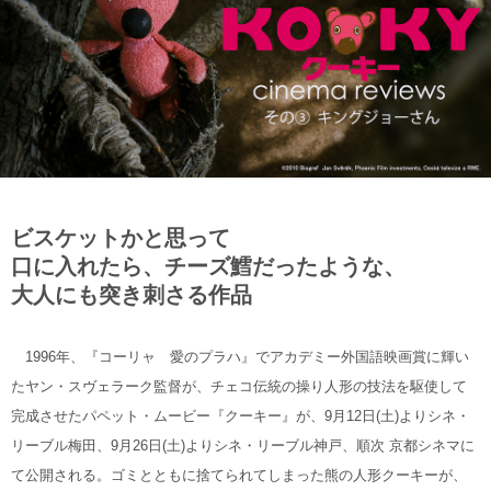
ビスケットかと思って
口に入れたら、チーズ鱈だったような、
大人にも突き刺さる作品
1996年、『コーリャ 愛のプラハ』でアカデミー外国語映画賞に輝い
たヤン・スヴェラーク監督が、チェコ伝統の操り人形の技法を駆使して
完成させたパペット・ムービー『クーキー』が、9月12日(土)よりシネ・
リーブル梅田、9月26日(土)よりシネ・リーブル神戸、順次 京都シネマに
て公開される。ゴミとともに捨てられてしまった熊の人形クーキーが、