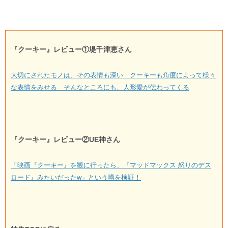
『クーキー』レビュー①堤千津恵さん
大切にされたモノは、その表情も深い クーキーも角度によって様々
な表情をみせる そんなところにも、人形愛が伝わってくる
『クーキー』レビュー②UE神さん
「映画『クーキー』を観に行ったら、『マッドマックス 怒りのデス
ロード』みたいだったw」という噂を検証！