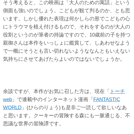
そう考えると、この映画は「大人のための寓話」という
側面も強いのでしょう。こどもが観て判るのか、とも思
います。しかし優れた表現は何かしらの形でこどもの心
にトラウマを植え付けるもので、それをするのが大人の
役割というのが筆者の持論ですので、10歳前の子を持つ
親御さんは本作をいっしょに鑑賞して、しあわせなよう
で一概にそうとも言い切れないようななんともいえない
気持ちにさせてあげたらよいのではないでしょうか。
余談ですが、本作がお気に召した方は、現在「
トーチ
web
」で連載中のインターネット漫画「
FANTASTIC
WORLD
」(ひらのりょう)も是非ご一読して欲しいなあ
と思います。クーキーの冒険する森にも一脈通じる、不
思議な世界の冒険譚です。