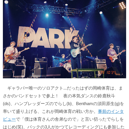
ギャラパー唯一のソロアクト...だったはずの岡崎体育は、ま
さかのバンドセットで参上！ 夜の本気ダンスの鈴鹿秋斗
(ds)、ハンブレッダーズのでらし(b)、Benthamの須田原生(g)を
率いて盛り上げる、これが岡崎体育の戦い方か。
事前のインタ
ビュー
で「僕は体育さんの舎弟なので」と言い切ったでらしを
はじめ(笑)、バックの3人がかつてレコーディングにも参加した