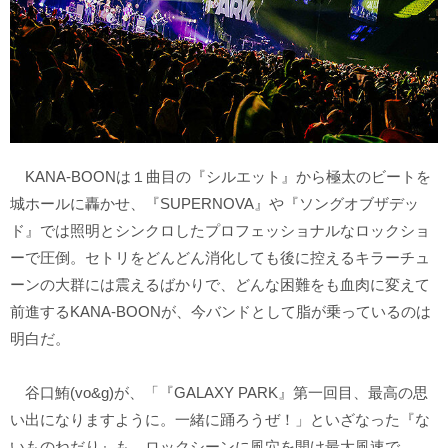
KANA-BOONは１曲目の『シルエット』から極太のビートを
城ホールに轟かせ、『SUPERNOVA』や『ソングオブザデッ
ド』では照明とシンクロしたプロフェッショナルなロックショ
ーで圧倒。セトリをどんどん消化しても後に控えるキラーチュ
ーンの大群には震えるばかりで、どんな困難をも血肉に変えて
前進するKANA-BOONが、今バンドとして脂が乗っているのは
明白だ。
谷口鮪(vo&g)が、「『GALAXY PARK』第一回目、最高の思
い出になりますように。一緒に踊ろうぜ！」といざなった『な
いものねだり』も、ロックシーンに風穴を開け最大風速で