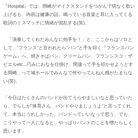
『Hospital』では、岡崎がマイクスタンドをつかんで切なく歌い
上げるも、内容は健康の話。鳴っている音楽と耳に入ってくる
歌詞のミスマッチに情緒が混乱する(笑)。
「演奏してくれたみんなに拍手を！」と、ここからはソロと
して、"フランス"と言われたら"パン"と手を叩く『フランスパン
ゲーム』へ。焼きそばパン、クリームパン、フランシスコ・ザ
ビエルetc...巧みにわなを仕掛け、間違って手を叩かせようとす
る岡崎。って城ホールでみんなで何やってんねん感がたまらな
い(笑)。
「今日はたくさんのバンドが出てうらやましいなと思っていた
ら、でらしが"体育さん、バンドやりましょうよ"と言ってくれ
て、本当にうれしかった。バンドっていいなって思う。でも、
こうやって一人になると、やっぱりバンドのことを憎たらしく
思います」