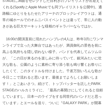
STAGEに36曲をセレクトした目利きのプレイリストが出迎えて
くれる(SpotifyとApple Musicでも同プレイリストを公開中)。通
路幅にゆとりをもたせたアリーナのブロックレイアウトは、通
常の城ホールでのオムニバスイベントとは違って、常に人の動
きがある巨大サーキットな様相のギャラパーならではか。
16:00の開演直前に現れたハンブレの4人は、昨年3月にワンマ
ンライブで立った大舞台ではあったが、満員御礼の景色を前に
高ぶる気持ちを隠し切れない様子。バンドを代表してムツムロ
が、「この日が来るのを楽しみに待っていて。銀河みたいに壮
大な歌も、公園のように素朴に寄り添う歌も鳴り響くお祭りに
したくて、このタイトルを付けました。千差万別いろんな歌が
今日ここで流れると思います。最後までよろしくお願いしま
す！」とごあいさつ。続けて、トップバッターを託したPARK
STAGEのハルカミライに、「最高の幕開けにしてくれると信頼
していますし、日本一のライブをする同世代のバンドだと思っ
ています」とエールを送り、ついに『GALAXY PARK』が開幕