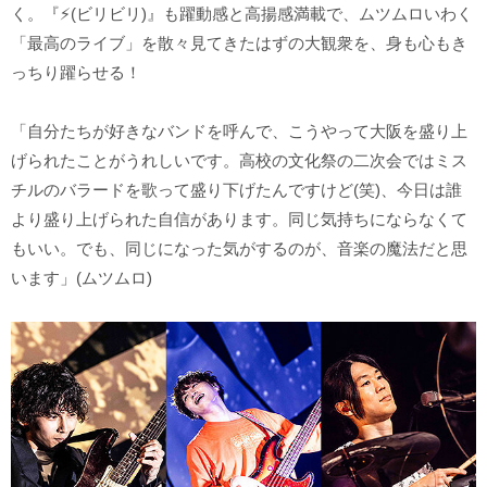
く。『⚡️(ビリビリ)』も躍動感と高揚感満載で、ムツムロいわく
「最高のライブ」を散々見てきたはずの大観衆を、身も心もき
っちり躍らせる！
「自分たちが好きなバンドを呼んで、こうやって大阪を盛り上
げられたことがうれしいです。高校の文化祭の二次会ではミス
チルのバラードを歌って盛り下げたんですけど(笑)、今日は誰
より盛り上げられた自信があります。同じ気持ちにならなくて
もいい。でも、同じになった気がするのが、音楽の魔法だと思
います」(ムツムロ)