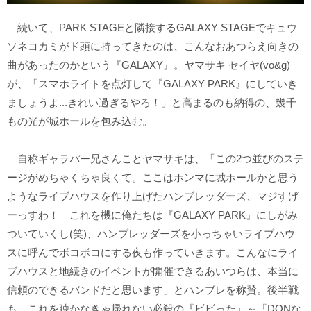
続いて、PARK STAGEと隣接するGALAXY STAGEでキュウ
ソネコカミがド頭に持ってきたのは、こんなおあつらえ向きの
曲があったのかという『GALAXY』。ヤマサキ セイヤ(vo&g)
が、「スマホライトを点灯して『GALAXY PARK』にしていき
ましょうよ...きれい過ぎるやろ！」と高まるのも納得の、幾千
もの光が城ホールを包み込む。
自称ギャラパー兄さんことヤマサキは、「この2つ並びのステ
ージがめちゃくちゃ良くて。ここはホンマに城ホールかと思う
ようなライブハウスを作り上げたハンブレッダーズ、マジすげ
ーっすわ！ これを機に俺たちは『GALAXY PARK』にしがみ
ついていくし(笑)、ハンブレッダーズを小っちゃいライブハウ
スに呼んでボコボコにする夜も作っていきます。こんなにライ
ブハウスと地続きのイベントが開催できるあいつらは、本当に
信頼のできるバンドだと思います」とハンブレを称賛。後半戦
も、これを聴かなきゃ帰れない必殺の『ビビった』～『DQNな