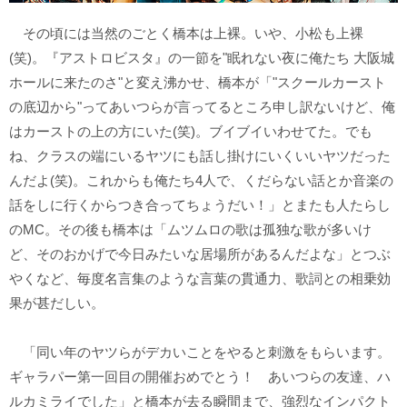
その頃には当然のごとく橋本は上裸。いや、小松も上裸
(笑)。『アストロビスタ』の一節を"眠れない夜に俺たち 大阪城
ホールに来たのさ"と変え沸かせ、橋本が「"スクールカースト
の底辺から"ってあいつらが言ってるところ申し訳ないけど、俺
はカーストの上の方にいた(笑)。ブイブイいわせてた。でも
ね、クラスの端にいるヤツにも話し掛けにいくいいヤツだった
んだよ(笑)。これからも俺たち4人で、くだらない話とか音楽の
話をしに行くからつき合ってちょうだい！」とまたも人たらし
のMC。その後も橋本は「ムツムロの歌は孤独な歌が多いけ
ど、そのおかげで今日みたいな居場所があるんだよな」とつぶ
やくなど、毎度名言集のような言葉の貫通力、歌詞との相乗効
果が甚だしい。
「同い年のヤツらがデカいことをやると刺激をもらいます。
ギャラパー第一回目の開催おめでとう！ あいつらの友達、ハ
ルカミライでした」と橋本が去る瞬間まで、強烈なインパクト