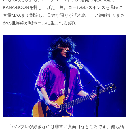
KANA-BOONを押し上げた一曲。コール&レスポンスも瞬時に
音量MAXまで到達し、見渡す限りが「木島！」と絶叫するまさ
かの世界線が城ホールに生まれる(笑)。
「ハンブレが好きなのは非常に真面目なところです。俺も結