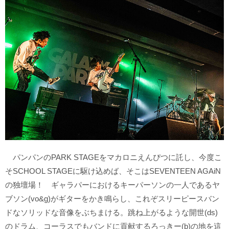
パンパンのPARK STAGEをマカロニえんぴつに託し、今度こ
そSCHOOL STAGEに駆け込めば、そこはSEVENTEEN AGAiN
の独壇場！ ギャラパーにおけるキーパーソンの一人であるヤ
ブソン(vo&g)がギターをかき鳴らし、これぞスリーピースバン
ドなソリッドな音像をぶちまける。跳ね上がるような開世(ds)
のドラム、コーラスでもバンドに貢献するろっきー(b)の地を這