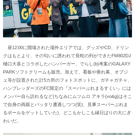
昼12:00に開場された場外エリアでは、グッズやCD、ドリン
クはもとより、その匂いに誘われて長蛇の列ができたFM802DJ
樋口大喜とコラボしたハンバーガー、でらし(b)考案のGALAXY
PARKソフトクリームも販売。加えて、看板や垂れ幕、オブジ
ェ等が設置された計5カ所のフォトスポットに、ガチャガチャ、
ハンブレッダーズのFC限定の『スーパーぶれまるすくい』には
メンバー自ら訪れるなど(ちなみにムツムロ アキラ(vo&g)はそこ
で自身の両親とバッタリ遭遇しつつ(笑)、見事スーパーぶれま
るボールをゲットしていた)、どこもかしこも縁日ばりの大にぎ
わいだ。