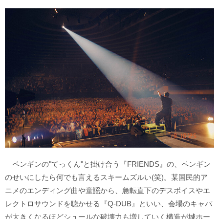
ペンギンの"てっくん"と掛け合う『FRIENDS』の、ペンギン
のせいにしたら何でも言えるスキームズルい(笑)。某国民的ア
ニメのエンディング曲や童謡から、急転直下のデスボイスやエ
レクトロサウンドを聴かせる『Q-DUB』といい、会場のキャパ
が大きくなるほどシュールな破壊力も増していく構造が城ホー