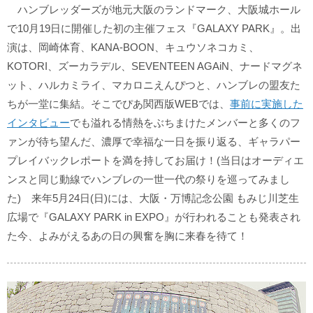
ハンブレッダーズが地元大阪のランドマーク、大阪城ホール
で10月19日に開催した初の主催フェス『GALAXY PARK』。出
演は、岡崎体育、KANA-BOON、キュウソネコカミ、
KOTORI、ズーカラデル、SEVENTEEN AGAiN、ナードマグネ
ット、ハルカミライ、マカロニえんぴつと、ハンブレの盟友た
ちが一堂に集結。そこでぴあ関西版WEBでは、
事前に実施した
インタビュー
でも溢れる情熱をぶちまけたメンバーと多くのフ
ァンが待ち望んだ、濃厚で幸福な一日を振り返る、ギャラパー
プレイバックレポートを満を持してお届け！(当日はオーディエ
ンスと同じ動線でハンブレの一世一代の祭りを巡ってみまし
た) 来年5月24日(日)には、大阪・万博記念公園 もみじ川芝生
広場で『GALAXY PARK in EXPO』が行われることも発表され
た今、よみがえるあの日の興奮を胸に来春を待て！