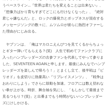
うベースライン...『世界は君たちを変えることは出来ない』、
『想像力ばかり育ちすぎてどこにも行けなくなった』、『絶対
君じゃ嫌なんだ』と、ロックの爆発力とポップネスが混在する
メッセージソングの数々に、ムツムロが彼らに熱烈オファーし
た理由がにじみ出る。
ヤブソンは、「俺はマカロニえんぴつを見てくるからちょっ
とギター弾いてもらえる？(笑) 人生で初めてファンクラブに
入ったハンブレッダーズの古参ファンを代表してやって参りま
した、SEVENTEEN AGAiNと申します。最後にみんなでハンブ
レッダーズを楽しんで帰ろう！」とまくし立て、後半戦は『ピ
リオド』を皮切りに熱量高い『リプレイスメンツ』、『戦争は
おわりにしよう』でさらに鼓動を加速。フロアには数え切れな
い拳が上がる。時折、舞台袖を気にし、「もしかして最後まで
見るつもり？(笑)」と出番までもう時間がないハンブレッダー
ズにけしかける。