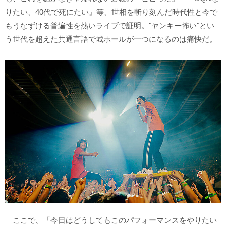
りたい、40代で死にたい』等、世相を斬り刻んだ時代性と今で
もうなずける普遍性を熱いライブで証明。"ヤンキー怖い"とい
う世代を超えた共通言語で城ホールが一つになるのは痛快だ。
ここで、「今日はどうしてもこのパフォーマンスをやりたい