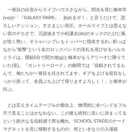
一発目の出音からライブハウスさながら。閃光を背に橋本学
(vo)が「『GALAXY PARK』、始めるぞ！」と言うだけで、恐
ろしいテンション、すさまじい音圧。ホールライブとは思えな
い音のデカさで、冗談抜きで小松謙太(ds)のキックのたびに風
が吹く勢い。そりゃハンブレもトッパーに指名するわ...初っぱ
なから"衝撃"という名のロックバンドの洗礼を浴びせるハルカ
ミライは、開始5分で関大地(g)と橋本がもうアリーナに降りて
いた(笑)。『カントリーロード』の曲間では「信頼されてるも
んで、俺たちが一発目を任されてます。ギアを上げる役目をし
っかり担って、全員ぶち上げて帰りますよろしく！」と橋本が
叫ぶ。
とは言えタイムテーブルの都合上、物理的に全バンドをフル
尺で見ることはかなわない。この後も絶対に良いに決まってる
という絶大なる信頼感で席を離れ、SCHOOL STAGEのナード
マグネットを見に移動するものの、何といきなりの入場規