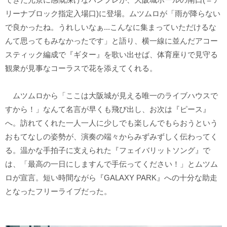
リーナブロック指定入場口)に登場。ムツムロが「雨が降らない
で良かったね。うれしいなぁ...こんなに集まっていただけるな
んて思ってもみなかったです」と語り、横一線に並んだアコー
スティック編成で『ギター』を歌い出せば、体育座りで見守る
観衆が見事なコーラスで花を添えてくれる。
ムツムロから「ここは大阪城が見える唯一のライブハウスで
すから！」なんて名言が早くも飛び出し、お次は『ピース』
へ。訪れてくれた一人一人に少しでも楽しんでもらおうという
おもてなしの姿勢が、演奏の端々からみずみずしく伝わってく
る。温かな手拍子に支えられた『フェイバリットソング』で
は、「最高の一日にしますんで手伝ってください！」とムツム
ロが宣言。短い時間ながら『GALAXY PARK』への十分な助走
となったフリーライブだった。