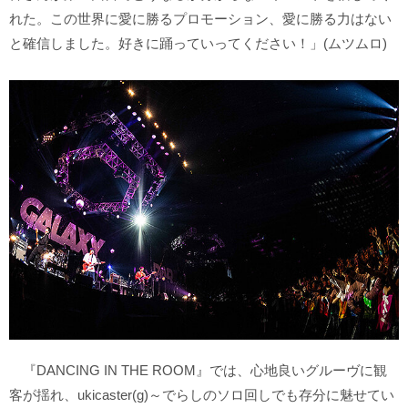
れた。この世界に愛に勝るプロモーション、愛に勝る力はない
と確信しました。好きに踊っていってください！」(ムツムロ)
『DANCING IN THE ROOM』では、心地良いグルーヴに観
客が揺れ、ukicaster(g)～でらしのソロ回しでも存分に魅せてい