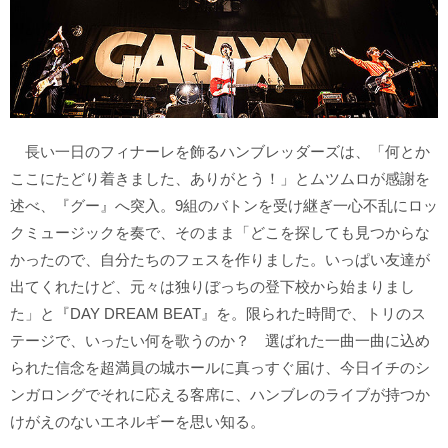
長い一日のフィナーレを飾るハンブレッダーズは、「何とか
ここにたどり着きました、ありがとう！」とムツムロが感謝を
述べ、『グー』へ突入。9組のバトンを受け継ぎ一心不乱にロッ
クミュージックを奏で、そのまま「どこを探しても見つからな
かったので、自分たちのフェスを作りました。いっぱい友達が
出てくれたけど、元々は独りぼっちの登下校から始まりまし
た」と『DAY DREAM BEAT』を。限られた時間で、トリのス
テージで、いったい何を歌うのか？ 選ばれた一曲一曲に込め
られた信念を超満員の城ホールに真っすぐ届け、今日イチのシ
ンガロングでそれに応える客席に、ハンブレのライブが持つか
けがえのないエネルギーを思い知る。