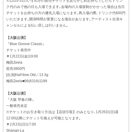
※12/25-31のいずれかの前売チケットをあらかじめお持ちでしたらドリン
ク代のみで他の日も入場できます｡会場内の入場規制がかかった場合は当日
チケットをお持ちの方の優先入場になります｡再入場の際､ドリンク代600円
いただきます｡開演時間が変更になる場合があります｡アーティスト出演キ
ャンセルによる払い戻しは行いません｡
【大阪公演】
『Blue Groove Classic』
チケット発売中
▼1月22日(金)19:00
梅田Zeela
前売3800円
[出演]Half time Old／13.3g
梅田Zeela■06(6316)1199
【大阪公演】
『大阪 早春の陣』
一般発売未定
※チケットのお引き取り方法は【店頭引取】のみとなり､1月26日(日)昼
12:00以降にチケット引換えが可能となります｡
▼2月2日(日)17:00
Shangri-La