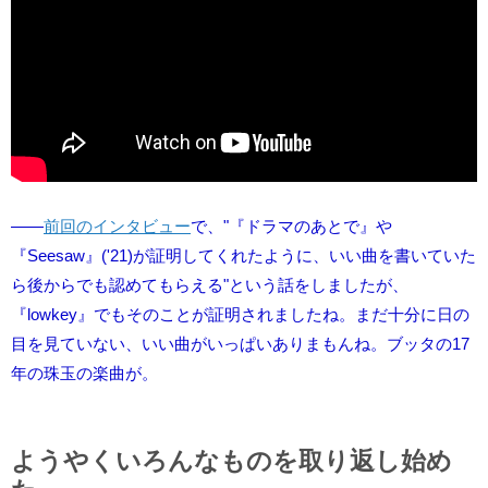
――
前回のインタビュー
で、"『ドラマのあとで』や
『Seesaw』('21)が証明してくれたように、いい曲を書いていた
ら後からでも認めてもらえる"という話をしましたが、
『lowkey』でもそのことが証明されましたね。まだ十分に日の
目を見ていない、いい曲がいっぱいありまもんね。ブッタの17
年の珠玉の楽曲が。
ようやくいろんなものを取り返し始め