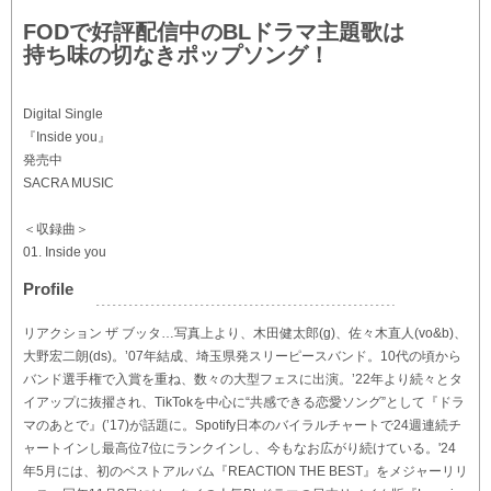
FODで好評配信中のBLドラマ主題歌は
持ち味の切なきポップソング！
Digital Single
『Inside you』
発売中
SACRA MUSIC
＜収録曲＞
01. Inside you
Profile
リアクション ザ ブッタ…写真上より、木田健太郎(g)、佐々木直人(vo&b)、
大野宏二朗(ds)。’07年結成、埼玉県発スリーピースバンド。10代の頃から
バンド選手権で入賞を重ね、数々の大型フェスに出演。’22年より続々とタ
イアップに抜擢され、TikTokを中心に“共感できる恋愛ソング”として『ドラ
マのあとで』(’17)が話題に。Spotify日本のバイラルチャートで24週連続チ
ャートインし最高位7位にランクインし、今もなお広がり続けている。'24
年5月には、初のベストアルバム『REACTION THE BEST』をメジャーリリ