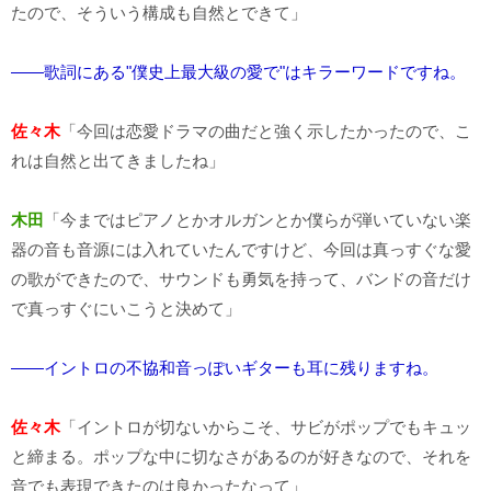
たので、そういう構成も自然とできて」
――歌詞にある"僕史上最大級の愛で"はキラーワードですね。
佐々木
「今回は恋愛ドラマの曲だと強く示したかったので、こ
れは自然と出てきましたね」
木田
「今まではピアノとかオルガンとか僕らが弾いていない楽
器の音も音源には入れていたんですけど、今回は真っすぐな愛
の歌ができたので、サウンドも勇気を持って、バンドの音だけ
で真っすぐにいこうと決めて」
――イントロの不協和音っぽいギターも耳に残りますね。
佐々木
「イントロが切ないからこそ、サビがポップでもキュッ
と締まる。ポップな中に切なさがあるのが好きなので、それを
音でも表現できたのは良かったなって」