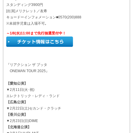
スタンディング3900円
[出演]メリクレット／友希
キョードーインフォメーション■0570(200)888
※未就学児童は入場不可｡
～1/8(水)11:00まで先行抽選受付中！
『リアクション ザ ブッタ
ONEMAN TOUR 2025』
【愛知公演】
▼2月11日(火･祝)
エレクトリック・レディ・ランド
【広島公演】
▼2月22日(土)セカンド・クラッチ
【香川公演】
▼2月23日(日)DIME
【北海道公演】