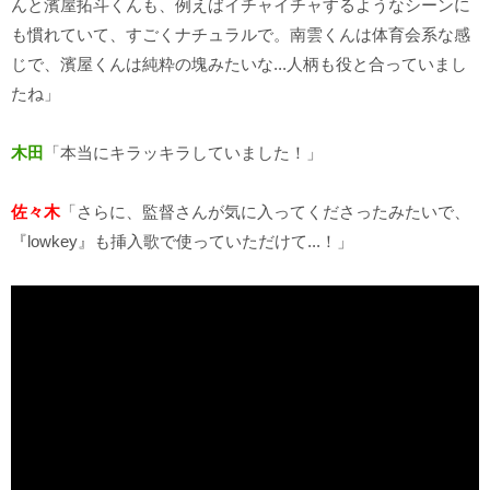
んと濱屋拓斗くんも、例えばイチャイチャするようなシーンに
も慣れていて、すごくナチュラルで。南雲くんは体育会系な感
じで、濱屋くんは純粋の塊みたいな...人柄も役と合っていまし
たね」
木田
「本当にキラッキラしていました！」
佐々木
「さらに、監督さんが気に入ってくださったみたいで、
『lowkey』も挿入歌で使っていただけて...！」