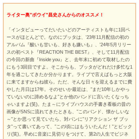
ライター奥"ボウイ"昌史さんからのオススメ！
「インタビューってだいたいどのアーティストも年に1回ペ
ースがほとんどで。なのにブッタは、'23年11月配信の初の
アルバム『酸いも甘いも、好きも嫌いも』、'24年5月リリー
スの初ベスト『REACTION THE BEST』、そして11月配信
の今回の新曲『Inside you』と、去年末に初めて取材したの
にもう3回目ですよ。そこからも、ブッタがどれだけ多忙な1
年を過ごしてきたか分かります。ライブで言えばもっと大阪
に来てますからね彼ら。ただ、そんな日々を迎えるまでに費
やした月日は17年。そのせいか最近は、"まだ10年しかやっ
ていないのに諦めるなよ"とか他のバンドに言いたくなっち
ゃいますよ(笑)。たま～にライブハウスの手書き看板の昔の
画像がSNSに流れてきたときも、"このバンド、懐かしいな
～"とか思って見ていたら、対バンに"リアクション ザ ブッ
タ"って書いてあって、"この頃にはもういたんだ！"とビック
リ(笑)。早めに音楽に見切りをつけて、第2の人生でビジネ