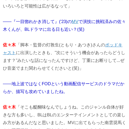
いろいろと可能性は広がるなって」
――『一目惚れかき消して』('23)の
MV
で演技に挑戦済みの佐々
木くんが、BLドラマに出る日も近い？(笑)
佐々木
「脚本・監督の灯敦生(ともり・あつき)さんの
ポッドキ
ャスト
に出演したときも、"次にそういう機会があったらどうし
ます？"みたいな話になったんですけど、丁重にお断りして...ぜ
ひ音楽でまた関わらせてくださいと(笑)」
――地上波ではなくFODという動画配信サービスのドラマだか
らか、描写も攻めていましたね。
佐々木
「そこも醍醐味なんでしょうね。このジャンル自体が好
きな方も多いし、BLはBLのエンターテインメントとしての楽し
み方があるんだなと思いました。MVに出てもらった南雲奨馬く