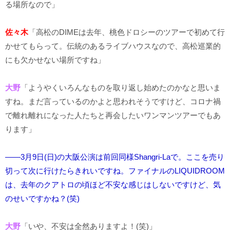
る場所なので」
佐々木
「高松のDIMEは去年、桃色ドロシーのツアーで初めて行
かせてもらって。伝統のあるライブハウスなので、高松巡業的
にも欠かせない場所ですね」
大野
「ようやくいろんなものを取り返し始めたのかなと思いま
すね。まだ言っているのかよと思われそうですけど、コロナ禍
で離れ離れになった人たちと再会したいワンマンツアーでもあ
ります」
――3月9日(日)の大阪公演は前回同様Shangri-Laで。ここを売り
切って次に行けたらきれいですね。ファイナルのLIQUIDROOM
は、去年のクアトロの頃ほど不安な感じはしないですけど、気
のせいですかね？(笑)
大野
「いや、不安は全然ありますよ！(笑)」