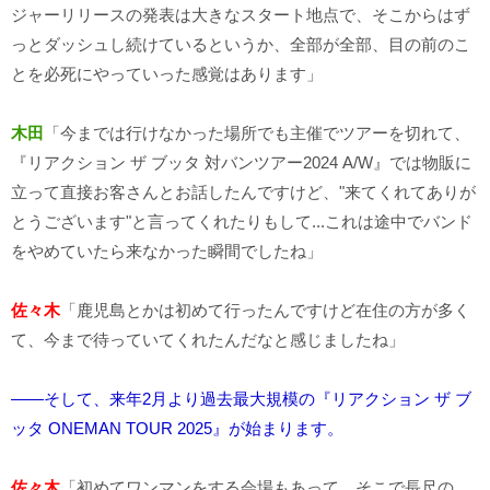
ジャーリリースの発表は大きなスタート地点で、そこからはず
っとダッシュし続けているというか、全部が全部、目の前のこ
とを必死にやっていった感覚はあります」
木田
「今までは行けなかった場所でも主催でツアーを切れて、
『リアクション ザ ブッタ 対バンツアー2024 A/W』では物販に
立って直接お客さんとお話したんですけど、"来てくれてありが
とうございます"と言ってくれたりもして...これは途中でバンド
をやめていたら来なかった瞬間でしたね」
佐々木
「鹿児島とかは初めて行ったんですけど在住の方が多く
て、今まで待っていてくれたんだなと感じましたね」
――そして、来年2月より過去最大規模の『リアクション ザ ブ
ッタ ONEMAN TOUR 2025』が始まります。
佐々木
「初めてワンマンをする会場もあって、そこで長尺の、