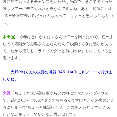
方に見てもらえるチャンスをいただけたので、そこで出会った
方もツアーに来てくれたと思うんですよね。あと、何気に2nd
LINEが今年初めてだったのもあって、ちょっと思いもこもりつ
つ」
木田(g)
「今年はとにかくたくさんツアーを回ったので、初めま
しての段階からお客さんとだんだん打ち解けてきた感じがあっ
て。だから僕らも、ライブでグッと前に出やすくなっていると
思います」
――大野(ds)くんの故郷の滋賀 BARI-HARIにもツアーで行けま
したね。
大野
「ちょうど僕が高校生ぐらいの頃にできたライブハウス
で、2階にリハーサルスタジオもあるんですけど、その窓のとこ
ろにたまって"ちょっと銭湯行く？ この後メシどうする？"み
たいな話をよくしていたなと思い出して」