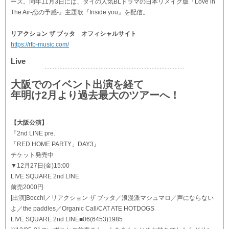
ース。同年11月3日には、タイの人気BLドラマの日本リメイク版『Love in
The Air-恋の予感-』主題歌『Inside you』を配信。
リアクション ザ ブッタ オフィシャルサイト
https://rtb-music.com/
Live
大阪でのイベント出演を経て
年明け2月より過去最大のツアーへ！
【大阪公演】
『2nd LINE pre.
「RED HOME PARTY」DAY3』
チケット発売中
▼12月27日(金)15:00
LIVE SQUARE 2nd LINE
前売2000円
[出演]Bocchi／リアクション ザ ブッタ／浪漫派マシュマロ／声にならない
よ／the paddles／Organic Call/CAT ATE HOTDOGS
LIVE SQUARE 2nd LINE■06(6453)1985