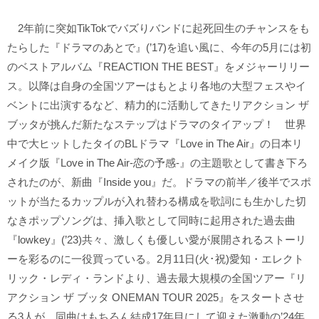
2年前に突如TikTokでバズりバンドに起死回生のチャンスをも
たらした『ドラマのあとで』(’17)を追い風に、今年の5月には初
のベストアルバム『REACTION THE BEST』をメジャーリリー
ス。以降は自身の全国ツアーはもとより各地の大型フェスやイ
ベントに出演するなど、精力的に活動してきたリアクション ザ
ブッタが挑んだ新たなステップはドラマのタイアップ！ 世界
中で大ヒットしたタイのBLドラマ『Love in The Air』の日本リ
メイク版『Love in The Air-恋の予感-』の主題歌として書き下ろ
されたのが、新曲『Inside you』だ。ドラマの前半／後半でスポ
ットが当たるカップルが入れ替わる構成を歌詞にも生かした切
なきポップソングは、挿入歌として同時に起用された過去曲
『lowkey』(’23)共々、激しくも優しい愛が展開されるストーリ
ーを彩るのに一役買っている。2月11日(火･祝)愛知・エレクト
リック・レディ・ランドより、過去最大規模の全国ツアー『リ
アクション ザ ブッタ ONEMAN TOUR 2025』をスタートさせ
る3人が、同曲はもちろん結成17年目にして迎えた激動の’24年