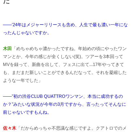
た
――'24年はメジャーリリースも含め、人生で最も濃い一年にな
ったんじゃないですか。
木田
「めちゃめちゃ濃かったですね。年始めの頃にやったワン
マンとか、今年の感じが全くしない(笑)。ツアーを3本回って
MVを録って、新曲を出して、フェスに出て...17年やってきて
も、まだまだ新しいことができるんだなって。それを凝縮した
ような一年でした」
――"初の渋谷CLUB QUATTROワンマン、本当に成功するの
か？"みたいな状況が今年の3月ですから、言ったってそんなに
前じゃないですもんね。
佐々木
「だからめっちゃ不思議な感じですよ。クアトロでのメ