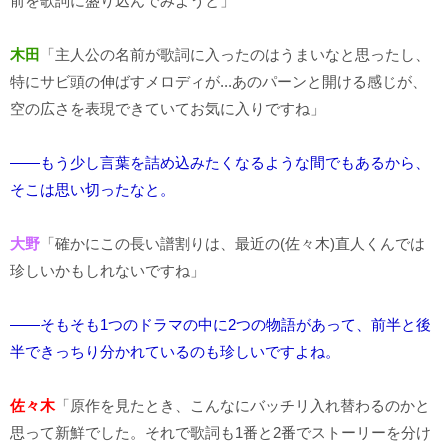
前を歌詞に盛り込んでみようと」
木田
「主人公の名前が歌詞に入ったのはうまいなと思ったし、
特にサビ頭の伸ばすメロディが...あのパーンと開ける感じが、
空の広さを表現できていてお気に入りですね」
――もう少し言葉を詰め込みたくなるような間でもあるから、
そこは思い切ったなと。
大野
「確かにこの長い譜割りは、最近の(佐々木)直人くんでは
珍しいかもしれないですね」
――そもそも1つのドラマの中に2つの物語があって、前半と後
半できっちり分かれているのも珍しいですよね。
佐々木
「原作を見たとき、こんなにバッチリ入れ替わるのかと
思って新鮮でした。それで歌詞も1番と2番でストーリーを分け