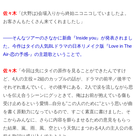
佐々木
「(大野は)会場入りから終始ニコニコしていましたよ。
お客さんもたくさん来てくれましたし」
――そんなツアーのさなかに新曲『Inside you』が発表されまし
た。今作はタイの人気BLドラマの日本リメイク版『Love in The
Air-恋の予感-』の主題歌ということで。
佐々木
「今回は先にタイの原作を見ることができたんですけ
ど、4人の主役＝2組のカップルの話が、ドラマの前半／後半で
それぞれ進んでいく。その後半にある、2人で涙を流しながら思
いを伝え合うシーンにグッときて。俺はお前が抱えている傷も
受け止めるという愛情...自分も"この人のために"という思いが曲
を書く原動力になっているので、すごく素直に書けました。そ
こからみんなに、さらに内容を膨らませるための意見をもらっ
た結果、嵐、雨、風、空という天気にまつわる4人の主人公の名