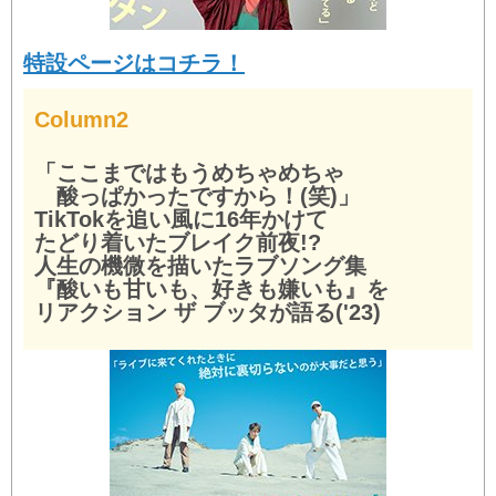
特設ページはコチラ！
Column2
「ここまではもうめちゃめちゃ
酸っぱかったですから！(笑)」
TikTokを追い風に16年かけて
たどり着いたブレイク前夜!?
人生の機微を描いたラブソング集
『酸いも甘いも、好きも嫌いも』を
リアクション ザ ブッタが語る('23)