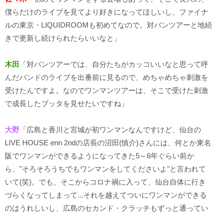
僕らだけのライブを見てより好きになってほしいし、ファイナ
ルの東京・LIQUIDROOMも初めてなので。対バンツアーと地続
きで更新し続けられたらいいなと」
木田
「対バンツアーでは、自分たちがカッコいいなと思って呼
んだバンドのライブを出番前に見るので、めちゃめちゃ刺激を
受けたんですよ。なのでワンマンツアーは、そこで受けた刺激
で成長したブッタを見せたいですね」
大野
「広島と香川と宮城が初ワンマンなんですけど、仙台の
LIVE HOUSE enn 2ndの店長の沼田(慎介)さんには、何とか東名
阪でワンマンができるようになってきた5～6年ぐらい前か
ら、"そろそろうちでもワンマンをしてくださいよ"と言われて
いて(笑)。でも、そこからコロナ禍に入って、仙台自体に行き
づらくなってしまって...それを越えてついにワンマンができる
のはうれしいし、広島のセカンド・クラッチもずっと通ってい