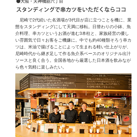
尼崎で2代続いた名酒場が3代目が店に立つことを機に、業
態をスタンディングにして天満に移転。日替わりの小鉢、魚
介料理、串カツというお酒が進む3本柱と、家族経営の優し
い雰囲気で日々お客をご機嫌に。中でも約40種類そろう串カ
ツは、米油で揚げることによって生まれる軽い仕上がりが、
尼崎時代から継ぎ足して作る魚介系ベースのオリジナル出汁
ソースと良く合う。全国各地から厳選した日本酒を飲みなが
ら色々気軽に楽しみたい。