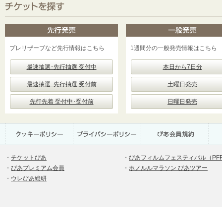
プレリザーブなど先行情報はこちら
1週間分の一般発売情報はこちら
最速抽選･先行抽選 受付中
本日から7日分
最速抽選･先行抽選 受付前
土曜日発売
先行先着 受付中･受付前
日曜日発売
・
チケットぴあ
・
ぴあフィルムフェスティバル（PF
・
ぴあプレミアム会員
・
ホノルルマラソン ぴあツアー
・
ウレぴあ総研