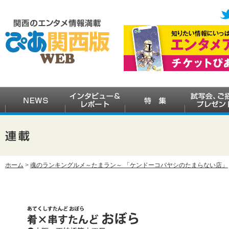
ホーム
>
魂のランキングルメ～たまラン～ 「ケンドーコバヤシのたまらない店」