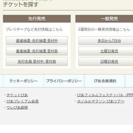
プレリザーブなど先行情報はこちら
1週間分の一般発売情報はこちら
最速抽選･先行抽選 受付中
本日から7日分
最速抽選･先行抽選 受付前
土曜日発売
先行先着 受付中･受付前
日曜日発売
・
チケットぴあ
・
ぴあフィルムフェスティバル（PF
・
ぴあプレミアム会員
・
ホノルルマラソン ぴあツアー
・
ウレぴあ総研