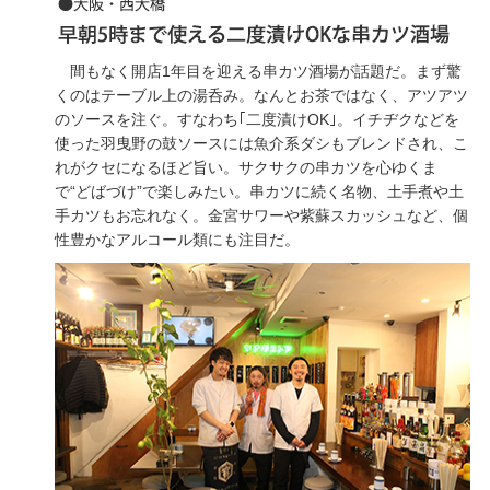
間もなく開店1年目を迎える串カツ酒場が話題だ。まず驚
くのはテーブル上の湯呑み。なんとお茶ではなく、アツアツ
のソースを注ぐ。すなわち｢二度漬けOK｣。イチヂクなどを
使った羽曳野の鼓ソースには魚介系ダシもブレンドされ、こ
れがクセになるほど旨い。サクサクの串カツを心ゆくま
で“どばづけ”で楽しみたい。串カツに続く名物、土手煮や土
手カツもお忘れなく。金宮サワーや紫蘇スカッシュなど、個
性豊かなアルコール類にも注目だ。