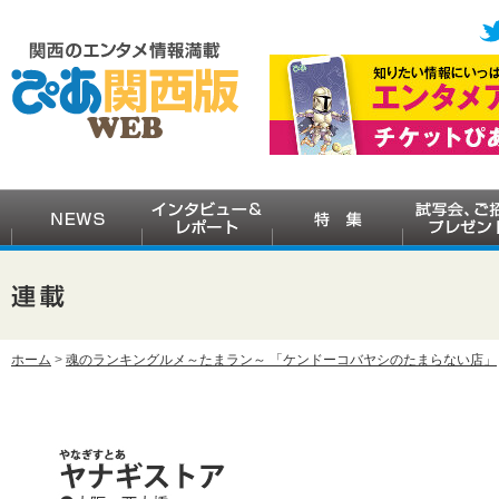
ホーム
>
魂のランキングルメ～たまラン～ 「ケンドーコバヤシのたまらない店」