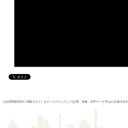
ぴあ関西版WEBに掲載されているすべてのコンテンツ(記事、画像、音声データ等)はぴあ株式会