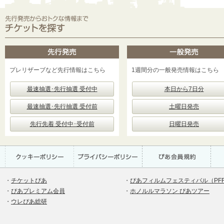
プレリザーブなど先行情報はこちら
1週間分の一般発売情報はこちら
最速抽選･先行抽選 受付中
本日から7日分
最速抽選･先行抽選 受付前
土曜日発売
先行先着 受付中･受付前
日曜日発売
・
チケットぴあ
・
ぴあフィルムフェスティバル（PF
・
ぴあプレミアム会員
・
ホノルルマラソン ぴあツアー
・
ウレぴあ総研