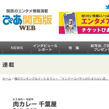
ホーム
>
魂のランキングルメ～たまラン～ 「ケンドーコバヤシのたまらない店」