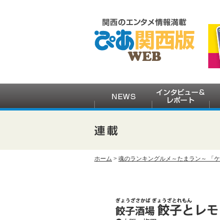
ホーム
>
魂のランキングルメ～たまラン～ 「