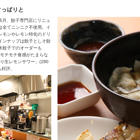
5月、餃子専門店にリニュ
は全てニンニク不使用。イ
レモンやレモン特化のドリ
インナップは餃子としそ餃
水餃子でのオーダーも
もモチモチ食感がたまらな
り生レモンサワー」(280
も好評。