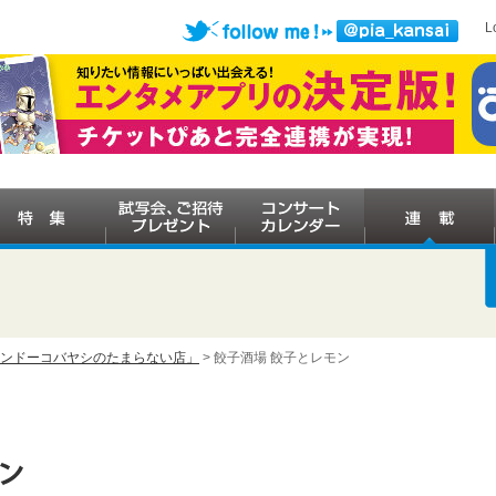
L
ケンドーコバヤシのたまらない店」
> 餃子酒場 餃子とレモン