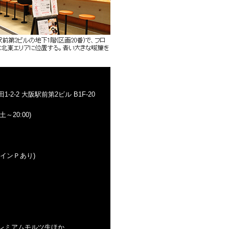
-2-2 大阪駅前第2ビル B1F-20
(土～20:00)
インＰあり)
レミアムモルツ生ほか