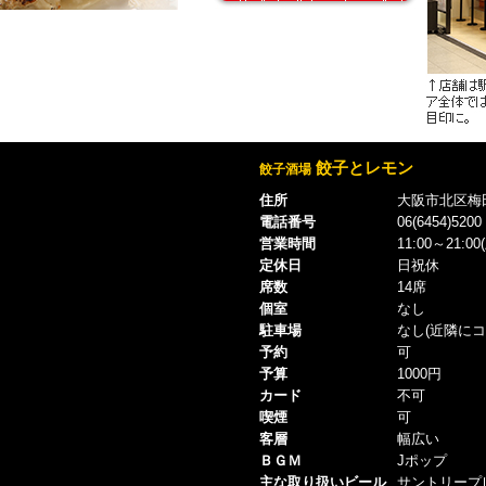
餃子とレモン
餃子酒場
住所
大阪市北区梅田1
電話番号
06(6454)5200
営業時間
11:00～21:00
定休日
日祝休
席数
14席
個室
なし
駐車場
なし(近隣にコ
予約
可
予算
1000円
カード
不可
喫煙
可
客層
幅広い
ＢＧＭ
Jポップ
主な取り扱いビール
サントリープ