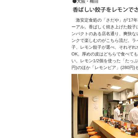
激安定食処の「さだや」が'17年
ーアル。香ばしく焼き上げた餃子
ンパクトのある店名通り、爽快な
ンクで楽しむのがこちら流だ。ラ
子、レモン餃子が選べ、それぞれ
OK。厚めの皮はどちらで食べて
い。レモン1/2個を使った「たっぷ
円)のほか「レモンビア」(280円)