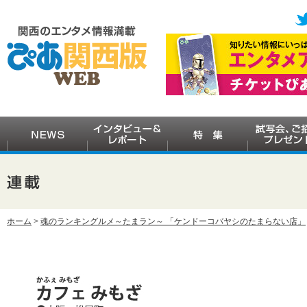
ホーム
>
魂のランキングルメ～たまラン～ 「ケンドーコバヤシのたまらない店」