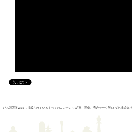
ぴあ関西版WEBに掲載されているすべてのコンテンツ(記事、画像、音声データ等)はぴあ株式会