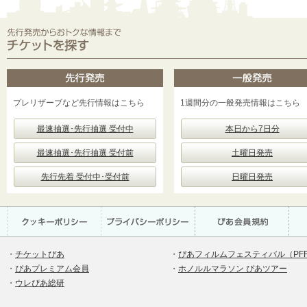
プレリザーブなど先行情報はこちら
1週間分の一般発売情報はこちら
最速抽選･先行抽選 受付中
本日から7日分
最速抽選･先行抽選 受付前
土曜日発売
先行先着 受付中･受付前
日曜日発売
・
チケットぴあ
・
ぴあフィルムフェスティバル（PF
・
ぴあプレミアム会員
・
ホノルルマラソン ぴあツアー
・
ウレぴあ総研