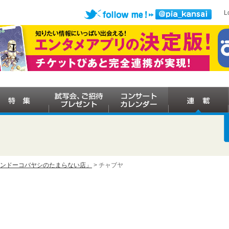
L
ケンドーコバヤシのたまらない店」
> チャブヤ