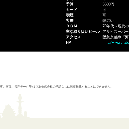
予算
3500円
カード
可
喫煙
可
客層
幅広い
ＢＧＭ
70年代～現代
主な取り扱いビール
アサヒスーパー
アクセス
阪急京都線『河
HP
記事、画像、音声データ等)はぴあ株式会社の承諾なしに無断転載することはできません。