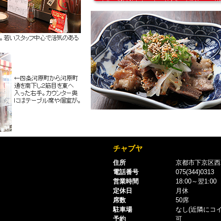
チャブヤ
住所
京都市下京区西木
電話番号
075(344)0313
営業時間
18:00～翌1:00
定休日
月休
席数
50席
駐車場
なし(近隣にコ
予約
可