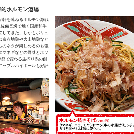
が軒を連ねるホルモン激戦
土佐備長炭で焼く国産和牛
立してきた。しかもボリュ
は京赤地鶏や大山地鶏など
らのネタが楽しめるのも強
タマネギなどの野菜とホソ
季節で変わる生搾り系の酎
アップルハイボールも好評