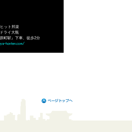
のヒット邦楽
ドライ大瓶
原町駅』下車、徒歩2分