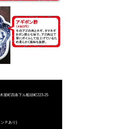
屋町四条下ル船頭町223-25
インＰあり)