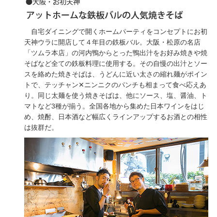
自宅ダイニングで開くホームパーティをコンセプトにお初
天神ウラに開店して４年目の鉄板バル。大阪・松原の名店
「ツムラ本店」の河内鴨からとった鴨出汁をお好み焼きや焼
そばなど全ての鉄板料理に使用する。その自慢の出汁とソー
スを絡めた焼きそばは、うどんに近い太さの縮れ麺がポイン
トで、テッチャン✕ニンニクのパンチも相まって食べ応えあ
り。同じ太麺を使う焼きそばは、他にソース、塩、醤油、ト
マトなど3種が揃う。全国各地から集めた日本ワインをはじ
め、焼酎、日本酒など幅広くラインアップするお酒との相性
は抜群だ。