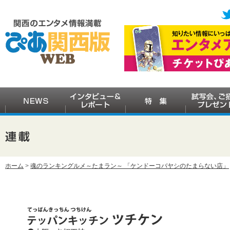
ホーム
>
魂のランキングルメ～たまラン～ 「ケンドーコバヤシのたまらない店」