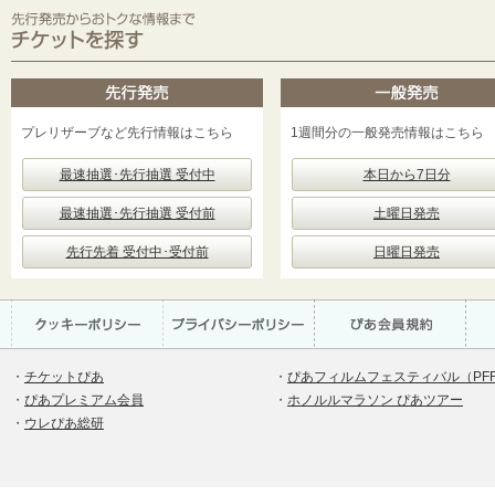
プレリザーブなど先行情報はこちら
1週間分の一般発売情報はこちら
最速抽選･先行抽選 受付中
本日から7日分
最速抽選･先行抽選 受付前
土曜日発売
先行先着 受付中･受付前
日曜日発売
・
チケットぴあ
・
ぴあフィルムフェスティバル（PF
・
ぴあプレミアム会員
・
ホノルルマラソン ぴあツアー
・
ウレぴあ総研