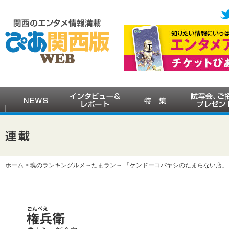
ホーム
>
魂のランキングルメ～たまラン～ 「ケンドーコバヤシのたまらない店」