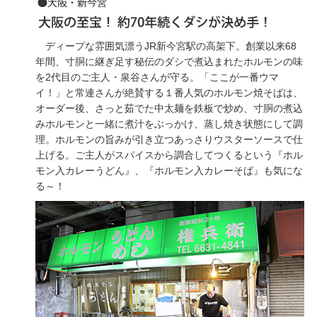
ディープな雰囲気漂うJR新今宮駅の高架下。創業以来68
年間、寸胴に継ぎ足す秘伝のダシで煮込まれたホルモンの味
を2代目のご主人・泉谷さんが守る。「ここが一番ウマ
イ！」と常連さんが絶賛する１番人気のホルモン焼そばは、
オーダー後、さっと茹でた中太麺を鉄板で炒め、寸胴の煮込
みホルモンと一緒に煮汁をぶっかけ、蒸し焼き状態にして調
理。ホルモンの旨みが引き立つあっさりウスターソースで仕
上げる。ご主人がスパイスから調合してつくるという『ホル
モン入カレーうどん』、『ホルモン入カレーそば』も気にな
る～！