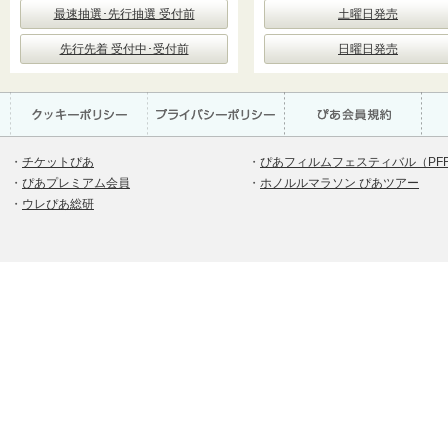
最速抽選･先行抽選 受付前
土曜日発売
先行先着 受付中･受付前
日曜日発売
・
チケットぴあ
・
ぴあフィルムフェスティバル（PF
・
ぴあプレミアム会員
・
ホノルルマラソン ぴあツアー
・
ウレぴあ総研