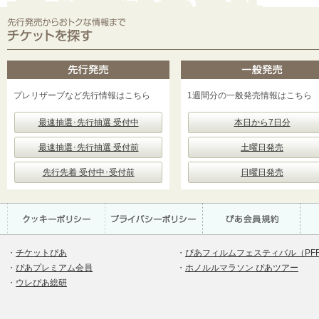
プレリザーブなど先行情報はこちら
1週間分の一般発売情報はこちら
最速抽選･先行抽選 受付中
本日から7日分
最速抽選･先行抽選 受付前
土曜日発売
先行先着 受付中･受付前
日曜日発売
・
チケットぴあ
・
ぴあフィルムフェスティバル（PF
・
ぴあプレミアム会員
・
ホノルルマラソン ぴあツアー
・
ウレぴあ総研