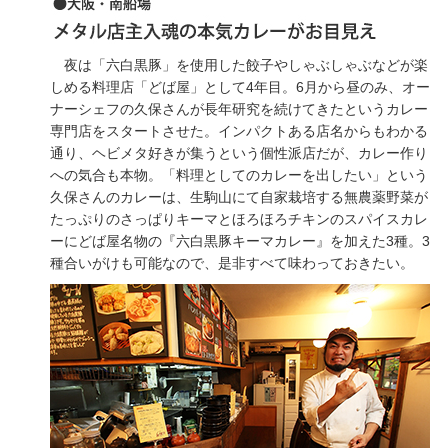
夜は「六白黒豚」を使用した餃子やしゃぶしゃぶなどが楽
しめる料理店「どば屋」として4年目。6月から昼のみ、オー
ナーシェフの久保さんが長年研究を続けてきたというカレー
専門店をスタートさせた。インパクトある店名からもわかる
通り、ヘビメタ好きが集うという個性派店だが、カレー作り
への気合も本物。「料理としてのカレーを出したい」という
久保さんのカレーは、生駒山にて自家栽培する無農薬野菜が
たっぷりのさっぱりキーマとほろほろチキンのスパイスカレ
ーにどば屋名物の『六白黒豚キーマカレー』を加えた3種。3
種合いがけも可能なので、是非すべて味わっておきたい。