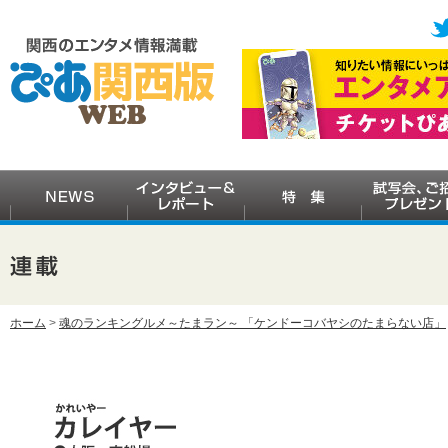
ホーム
>
魂のランキングルメ～たまラン～ 「ケンドーコバヤシのたまらない店」