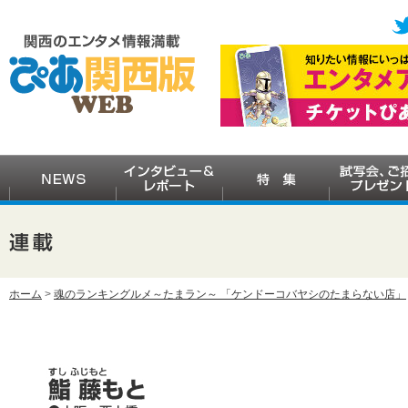
ホーム
>
魂のランキングルメ～たまラン～ 「ケンドーコバヤシのたまらない店」