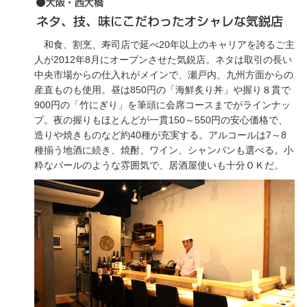
和食、割烹、寿司店で延べ20年以上のキャリアを誇るご主
人が2012年8月にオープンさせた気鋭店。ネタは取引の長い
中央市場からの仕入れがメインで、瀬戸内、九州方面からの
産直ものも使用。昼は850円の「海鮮炙り丼」や握り８貫で
900円の「竹にぎり」を筆頭に会席コースまでがラインナッ
プ。夜の握りもほとんどが一貫150～550円の安心価格で、
造りや焼きものなど約40種が充実する。アルコールは7～8
種揃う地酒に続き、焼酎、ワイン、シャンパンも選べる。小
粋なバールのような雰囲気で、居酒屋使いも十分ＯＫだ。