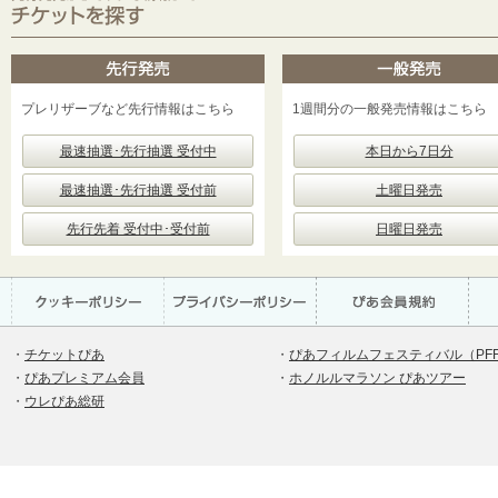
プレリザーブなど先行情報はこちら
1週間分の一般発売情報はこちら
最速抽選･先行抽選 受付中
本日から7日分
最速抽選･先行抽選 受付前
土曜日発売
先行先着 受付中･受付前
日曜日発売
・
チケットぴあ
・
ぴあフィルムフェスティバル（PF
・
ぴあプレミアム会員
・
ホノルルマラソン ぴあツアー
・
ウレぴあ総研