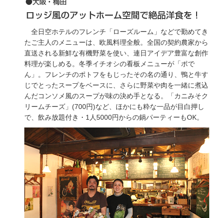
全日空ホテルのフレンチ「ローズルーム」などで勤めてき
たご主人のメニューは、欧風料理全般。全国の契約農家から
直送される新鮮な有機野菜を使い、連日アイデア豊富な創作
料理が楽しめる。冬季イチオシの看板メニューが「ポで
ん」。フレンチのポトフをもじったその名の通り、鴨と牛す
じでとったスープをベースに、さらに野菜や肉を一緒に煮込
んだコンソメ風のスープが味の決め手となる。「カニみそク
リームチーズ」(700円)など、ほかにも粋な一品が目白押し
で、飲み放題付き・1人5000円からの鍋パーティーもOK。