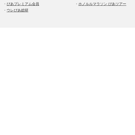
・
ぴあプレミアム会員
・
ホノルルマラソン ぴあツアー
・
ウレぴあ総研