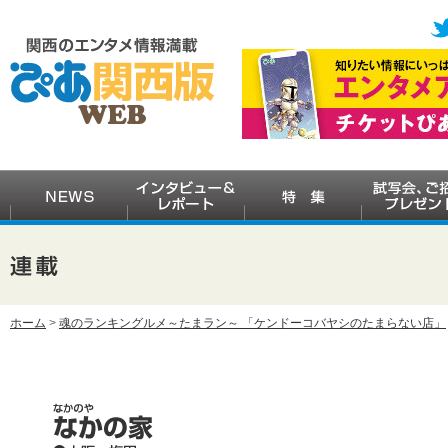
ホーム
>
魂のランキングルメ～たまラン～ 「ケンドーコバヤシのたまらない店」