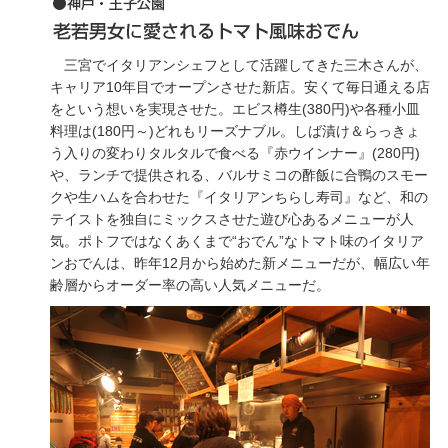
三宮でイタリアンシェフとして活躍してきた三木さんが、
キャリア10年目でオープンさせた新店。安くて毎日通える店
をという想いを実現させた。エビス樽生(380円)や各種小皿
料理は(180円～)どれもリーズナブル。しば漬け＆らっきょ
う入りの変わりタルタルで食べる『赤ウインナー』(280円)
や、ランチで提供される、バルサミコの酢飯に合鴨のスモー
クや生ハムを合わせた『イタリアンちらし寿司』など、和の
テイストを独自にミックスさせた遊び心あるメニューが人
気。ポトフではなくあくまで“おでん”なトマト味のイタリア
ンおでんは、昨年12月から始めた新メニューだが、幅広い年
齢層からオーダー率の高い人気メニューだ。