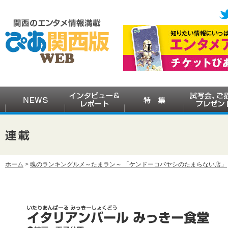
ホーム
>
魂のランキングルメ～たまラン～ 「ケンドーコバヤシのたまらない店」