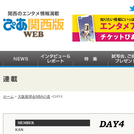
ホーム
>
大阪籠球会NBAの道
>DAY4
MEMBER
KAN