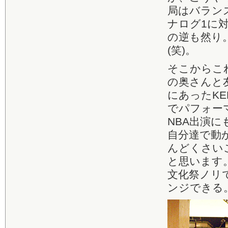
局はバラン
ナログ1に
の逆も然り
(笑)。
そこからこ
の奥さんと
にあったK
でパフォー
NBA出演
自分達で動
んどくさい
と思います
文化祭ノリ
ンジできる