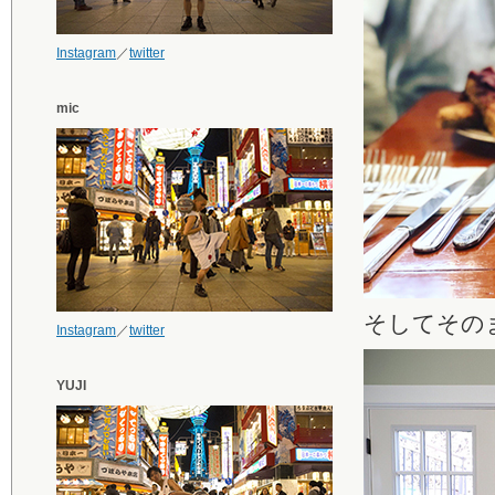
Instagram
／
twitter
mic
そしてその
Instagram
／
twitter
YUJI