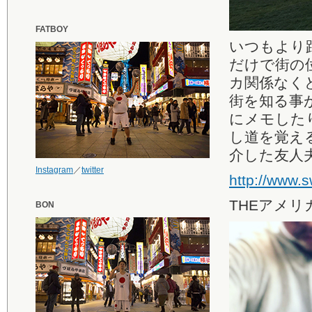
FATBOY
いつもより
だけで街の
カ関係なく
街を知る事が
にメモした
し道を覚え
介した友人
Instagram
／
twitter
http://www
THEアメ
BON