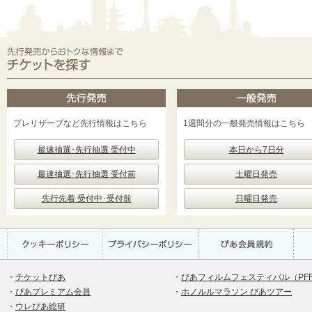
プレリザーブなど先行情報はこちら
1週間分の一般発売情報はこちら
最速抽選･先行抽選 受付中
本日から7日分
最速抽選･先行抽選 受付前
土曜日発売
先行先着 受付中･受付前
日曜日発売
・
チケットぴあ
・
ぴあフィルムフェスティバル（PF
・
ぴあプレミアム会員
・
ホノルルマラソン ぴあツアー
・
ウレぴあ総研