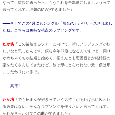
なって。監督に送ったら、もうこれを全部形にしましょうって
言ってくれて。理想のMVができました」
――そしてこの4月にもシングル「無名恋」がリリースされまし
たね。こちらは独特な視点のラブソングです。
たか坊
「この後始まるツアーに向けて、新しいラブソングが欲
しいなと思ったんです。僕ら今年27歳になるんですけど、周り
がめちゃくちゃ結婚し始めて。拓まんとも恋愛観とか結婚観の
話をたくさんしてきたけど、彼は形にとらわれない派・僕は形
にこだわりたい派で」
――真逆！
たか坊
「でも拓まんが好きっていう気持ちがあれば形に囚われ
る必要はない、そんなラブソングを作りたいと言ってくれて。
それがきっかけでこの曲ができました」