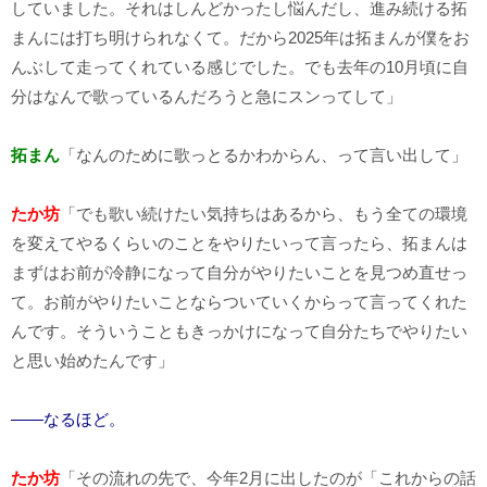
していました。それはしんどかったし悩んだし、進み続ける拓
まんには打ち明けられなくて。だから2025年は拓まんが僕をお
んぶして走ってくれている感じでした。でも去年の10月頃に自
分はなんで歌っているんだろうと急にスンってして」
拓まん
「なんのために歌っとるかわからん、って言い出して」
たか坊
「でも歌い続けたい気持ちはあるから、もう全ての環境
を変えてやるくらいのことをやりたいって言ったら、拓まんは
まずはお前が冷静になって自分がやりたいことを見つめ直せっ
て。お前がやりたいことならついていくからって言ってくれた
んです。そういうこともきっかけになって自分たちでやりたい
と思い始めたんです」
――なるほど。
たか坊
「その流れの先で、今年2月に出したのが「これからの話