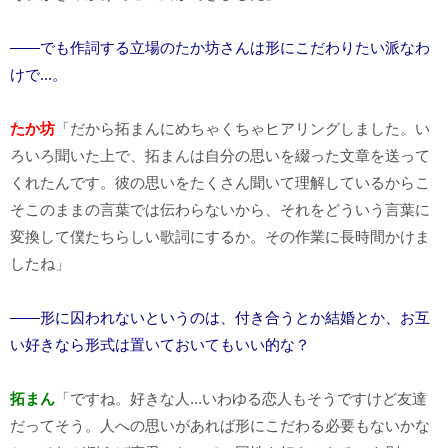
――でも作詞する立場のたか坊さんは形にこだわりたい派なわ
けで...。
たか坊
「だから拓まんにめちゃくちゃヒアリングしました。い
ろいろ聞いた上で、拓まんは自分の思いを綴った文章を送って
くれたんです。彼の思いをたくさん聞いて理解しているからこ
そこのままの言葉では伝わらないから、それをどういう言葉に
変換して僕たちらしい歌詞にするか。その作業に長時間かけま
したね」
――形に囚われないというのは、付き合うとか結婚とか、お互
い好きなら形式は置いておいてもいい的な？
拓まん
「ですね。好きな人...いわゆる恋人もそうですけど友達
だってそう。人への思いがあれば形にこだわる必要もないかな