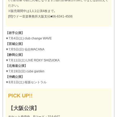
い｡整理番号順に入場となります｡他のお客様分の席どりなどはお控えく
ださい｡
※販売期間中は1人1公演4枚まで｡
[問]ウドー音楽事務所大阪支社■06-6341-4506
【岩手公演】
▼7月4日(土) club change WAVE
【宮城公演】
▼7月5日(日) 仙台MACANA
【静岡公演】
▼7月11日(土) LIVE ROXY SHIZUOKA
【北海道公演】
▼7月19日(日) cube garden
【沖縄公演】
▼8月1日(土) 桜坂セントラル
PICK UP!!
【大阪公演】
チケット発売中 Pコード：314-647