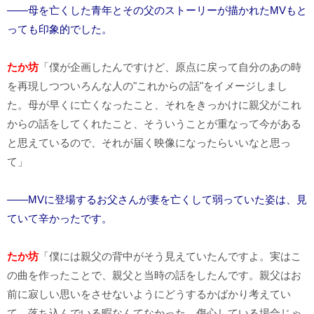
――母を亡くした青年とその父のストーリーが描かれたMVもと
っても印象的でした。
たか坊
「僕が企画したんですけど、原点に戻って自分のあの時
を再現しつついろんな人の"これからの話"をイメージしまし
た。母が早くに亡くなったこと、それをきっかけに親父がこれ
からの話をしてくれたこと、そういうことが重なって今がある
と思えているので、それが届く映像になったらいいなと思っ
て」
――MVに登場するお父さんが妻を亡くして弱っていた姿は、見
ていて辛かったです。
たか坊
「僕には親父の背中がそう見えていたんですよ。実はこ
の曲を作ったことで、親父と当時の話をしたんです。親父はお
前に寂しい思いをさせないようにどうするかばかり考えてい
て、落ち込んでいる暇なんてなかった、傷心している場合じゃ