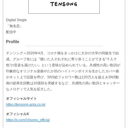
Digital Single
「無名恋」
配信中
Profile
テンソング＝2020年4月、コロナ禍をきっかけに大分の大学の同級生で結
成。グループ名には『聴いた人それぞれに寄り添うことができる“十人十
色”の音楽を届けたい』という意味が込められている。共感性の高い歌詞が
印象的なオリジナル楽曲やたか坊のハイトーンボイスを生かしたカバー曲
がネット上で話題を呼び、SNS総フォロワー数は120万人を超え＆SNS動
画の総再生回数は10億回を突破するなど、共感性の高い歌詞とキャッチー
なメロディで人気を拡大した。
オフィシャルサイト
https://tensong.anla.co.jp/
オフィシャルX
https://x.com/10song_official