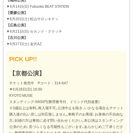
【福岡公演】
▼6月14日(日) Fukuoka BEAT STATION
【愛媛公演】
▼6月20日(土) 松山サロンキティ
【広島公演】
▼6月21日(日) セカンド・クラッチ
【石川公演】
▼6月27日(土) 金沢AZ
PICK UP!!
【京都公演】
チケット発売中 Pコード：314-647
▼6月28日(日) 16:00
KYOTO MUSE
スタンディング-6600円(整理番号付、ドリンク代別途要)
※3歳以上は有料｡再入場不可｡公演中止を除き､いかなる場合もチケット
購入後の払い戻しは対応致しません｡車椅子のお客様､お身体の不自由な
方､妊婦の方は事前に必ず問い合わせください｡本公演はスタンディング
公演のため､見づらくなる可能性もございます｡あらかじめご了承くださ