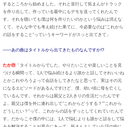
するところから始めました。それと並行して拓まんがトラック
を作り出して。作っている最中にもデモを送ってくれたんで
す。それを聴いても僕は何を作りたいのかという悩みは消えな
くて。そんな中でも考え続けた果てに、今必要なのは"これから
の話をすること"っていうキーワードがスッと出てきて」
――あの曲はタイトルから出てきたものなんですか!?
たか坊
「タイトルからでした。やりたいことや楽しいことを見
つける瞬間って、1人で悩み続けるより誰かと話してそれいいね
とかこれやろうよって会話をしてきたなと思って。実はその元
になるエピソードがあるんですけど、僕、幼い頃に母を亡くし
ているんです。それからは親父と2人きりの生活だったんです
よ。親父は僕を外に連れ出して"これからどうする？""これから
どうしたい？"って、これからの話をずっとしてくれていたんで
す。だからこそ僕の中には、1人で悩むよりも誰かと話をして悩
みを解決することが原点にあって。拓まんとしていた話の中に