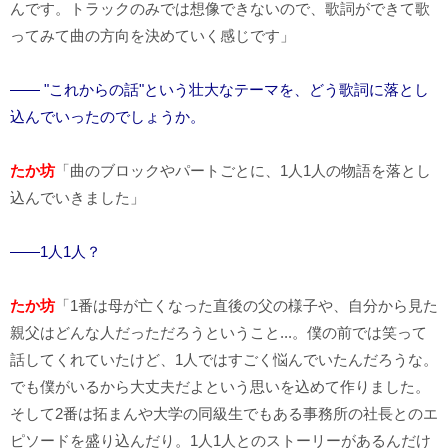
んです。トラックのみでは想像できないので、歌詞ができて歌
ってみて曲の方向を決めていく感じです」
―― "これからの話"という壮大なテーマを、どう歌詞に落とし
込んでいったのでしょうか。
たか坊
「曲のブロックやパートごとに、1人1人の物語を落とし
込んでいきました」
――1人1人？
たか坊
「1番は母が亡くなった直後の父の様子や、自分から見た
親父はどんな人だっただろうということ...。僕の前では笑って
話してくれていたけど、1人ではすごく悩んでいたんだろうな。
でも僕がいるから大丈夫だよという思いを込めて作りました。
そして2番は拓まんや大学の同級生でもある事務所の社長とのエ
ピソードを盛り込んだり。1人1人とのストーリーがあるんだけ