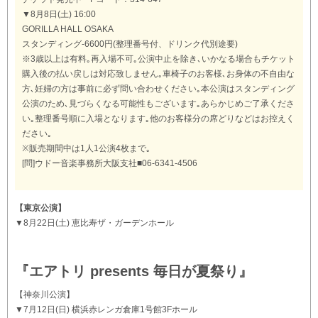
▼8月8日(土) 16:00
GORILLA HALL OSAKA
スタンディング-6600円(整理番号付、ドリンク代別途要)
※3歳以上は有料｡再入場不可｡公演中止を除き､いかなる場合もチケット
購入後の払い戻しは対応致しません｡車椅子のお客様､お身体の不自由な
方､妊婦の方は事前に必ず問い合わせください｡本公演はスタンディング
公演のため､見づらくなる可能性もございます｡あらかじめご了承くださ
い｡整理番号順に入場となります｡他のお客様分の席どりなどはお控えく
ださい｡
※販売期間中は1人1公演4枚まで｡
[問]ウドー音楽事務所大阪支社■06-6341-4506
【東京公演】
▼8月22日(土) 恵比寿ザ・ガーデンホール
『エアトリ presents 毎日が夏祭り』
【神奈川公演】
▼7月12日(日) 横浜赤レンガ倉庫1号館3Fホール