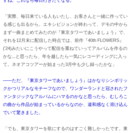
すね。これなら毎日行きたくなる。
「実際、毎日来ている人もいたし、お客さんと一緒に作ってい
る感じも出るから。エキシビジョンが終わって、デモの中から
まず一曲まとめてみたのが『東京タワーであいましょう』で、
それを12月末に配信した時点では、前作『40th FLOWERS』
('24)みたいにこうやって配信を重ねていってアルバムを作るの
かな...と思ったら、年を越したら一気にレコーディングに入っ
て。ネオアコツアーが始まった3月中も少し録ったかな」
――ただ、『東京タワーであいましょう』はかなりシンボリッ
クかつリアルなモチーフなので、ワンダーランドと冠されたフ
ァンタジックなアルバムにハマるのかなと思ったら、むしろこ
の曲から作品が始まっているからなのか、違和感なく溶け込ん
でいて驚きました。
「でも、東京タワーを歌にするのはすごく難しかったです。東