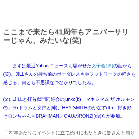
ここまで来たら41周年もアニバーサリ
ーじゃん、みたいな(笑)
――まずは最近Yahoo!ニュースも騒がせた
女子会(※)
の話から
(笑)。JILLさんの持ち前のボーダレスさやフットワークの軽さを
感じる、何とも不思議なつながりでしたね。
(※)...JILLと打首獄門同好会のjunko(b)、マキシマム ザ ホルモン
のナヲ(ドラムと女声と姉)、HEY-SMITHのかなす(tb)、好き好
きロンちゃん＝BRAHMAN／OAUのRONZI(ds)らが参加。
「'22年あたりにイベントに立て続けに出たときに皆さんと知り