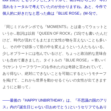
流れをトータルで考えていたのが分かりますね。あと、今作で
個人的に好きだなと思った曲は『BLUE ROSE』(M-5)で。
「同じミドルテンポでも『MOMENTS』とは違ってウェットと
いうか...歌詞は以前『QUEEN OF ROCK』('15)でも書いたんだ
けど、時代が流れてもまだまだ女性が物を言えないことも多い
し、その中で頑張って世の中を変えようという人たちもいる。
少しオブラートには包んでいるけど、ちょっと政治的な意味合
いも含めて書きました。タイトルの『BLUE ROSE』＝青いバ
ラ(サントリーフラワーズ)を作れたのは奇跡と言われていて、
あり得ない、絶対にできないことを可能にするというモチーフ
を掲げて、これから世界を動かせるぐらいの女性が出てきます
ようにと願って」
――最後の『HAPPY UNBIRTHDAY』は、『不思議の国のアリ
ス』内の｢誕生日じゃない日おめでとう｣というセリフでもあり