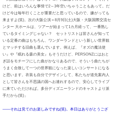
けど、前はいろんな事情で2～3年空いちゃうこともあって。だ
けど今は毎年行くことが重要だと思っているので、嫌がっても
来ますよ(笑)。次の大阪公演＝8月9日(土)大阪・大阪国際交流セ
ンター 大ホールは、ツアーが始まって1カ月経って、一番熟し
ているタイミングじゃない？ セットリストは皆さんが知って
いる定番の曲はもちろん、ワンダーランドという新しい世界観
とマッチする旧曲も選んでいます。例えば、『オズの魔法使
い』や『眠れる森の美女』もそうだけど、PERSONZにはおと
ぎ話をモチーフにした曲がかなりあるので、そういう曲たちが
うまく合致して一つの世界観になった楽しいコンサートになる
と思います。衣装も自分でデザインして、私たちが道先案内人
として皆さんを不思議の国へお連れするので、安心してライブ
に来ていただければ。多分ディズニーランドのキャストより派
手だから(笑)」
――それは見てのお楽しみですね(笑)。本日はありがとうござ