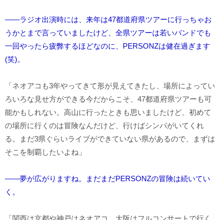
――ラジオ出演時には、来年は47都道府県ツアーに行っちゃお
うかとまで言っていましたけど、全県ツアーは若いバンドでも
一回やったら疲弊するほどなのに、PERSONZは健在過ぎます
(笑)。
「ネオアコも3年やってきて形が見えてきたし、場所によってい
ろいろな見せ方ができる今だからこそ、47都道府県ツアーも可
能かもしれない。高山に行ったときも思いましたけど、初めて
の場所に行くのは冒険なんだけど、行けばシンパがいてくれ
る。まだ3県ぐらいライブができていない県があるので、まずは
そこを制覇したいよね」
――夢が広がりますね。まだまだPERSONZの冒険は続いてい
く。
「関西は京都や神戸はネオアコ、大阪はフルコンサートで行く