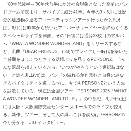
’80年代後半～’90年代前半にかけ社会現象となった空前のバン
ドブーム前夜より、サバイブし続け41年。今年の3～5月には歴
史的建造物を巡るアコースティックツアーを行ったかと思え
ば、6月には昨年から続いたアニバーサリーイヤーを締めくくる
スペシャルライブを開催。その4日後には通算23枚目のアルバ
ム『WHAT A WONDER WONDERLAND』をリリースするな
ど、名曲『DEAR FRIENDS』(’89)でブレイクし一時代を築いた
全盛期をほうふつとさせる活躍ぶりを見せるPERSONZ。「み
んな還暦を越えているから、“いつか”やろうという選択肢はな
い」と語るJILL(vo)は、バンドの溢れる創作意欲と自身のみな
ぎるバイタリティを道しるべに、今でもPERSONZという人生
を謳歌している。現在は全国ツアー『PERSONZ-2025「WHAT
A WONDER WONDER LAND TOUR」』の中盤戦、8月9日(土)
には大阪・大阪国際交流センター 大ホールでのライブが控え
る。新作、ツアー、そして人の縁…これを読めばPERSONZの
今が分かる、JILLインタビュー。