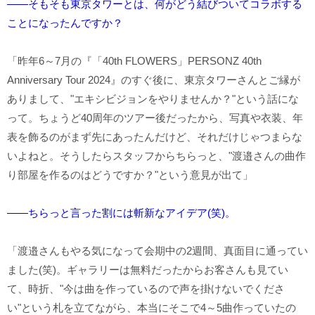
――そもそも東京タワーとは、何がどう結びついてコラボする
ことになったんですか？
「昨年6～7月の『「40th FLOWERS」PERSONZ 40th
Anniversary Tour 2024』のすぐ後に、東京タワーさんとご縁が
ありまして、"エキシビジョンをやりませんか？"という話にな
って。ちょうど40周年のツアー後だったから、写真や衣装、年
表を飾るのがまず先にあったんだけど、それだけじゃつまらな
いよねと。そうしたらスタッフからちらっと、"渡邉さんの曲作
り部屋を作るのはどうですか？"という意見が出て」
――ちらっと言った割には斬新なアイデア(笑)。
「渡邉さんもやる気になって会期中の2週間、真面目に通ってい
ました(笑)。ギャラリーは無料だったからお客さんも見てい
て、時折、"今は曲を作っているので声を掛けないでくださ
い"という札を立てながら、本当にそこで4～5曲作っていたの