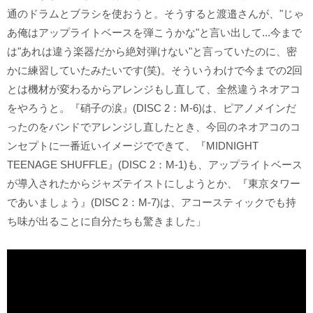
通のドラムとブラシを使おうと。そうすると渡邉さんが、"じゃ
あ俺はアップライトベースを弾こうかな"と言い出して...今まで
は"あれは違う楽器だから絶対弾けない"と言っていたのに、密
かに練習していたみたいです(笑)。そういうわけで今までの2回
とは機材が変わるからアレンジもし直して、全然違うネオアコ
をやろうと。『硝子の涙』(DISC 2：M-6)は、ピアノメインだ
ったのをバンドでアレンジし直したとき、今回のネオアコのコ
ンセプトに一番近いイメージでできて、『MIDNIGHT
TEENAGE SHUFFLE』(DISC 2：M-1)も、アップライトベース
が導入されたからジャズテイストにしようとか、『東京タワー
であいましょう』(DISC 2：M-7)は、アコースティックでも持
ち味が出ることに自分たちも驚きました」