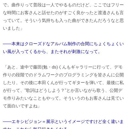
で。曲作りって普段は一人でやるものだけど、ここではフリー
な時間にお客さんと話せたのがすごく良かったと渡邉さんも言
っていて。そういう気持ちも入った曲ができたんだろうなと思
いました」
――本来はクローズドな
アルバム制作
の合間にちょくちょくい
い風が入ってくるから、またそれが刺激になって。
「あと、途中で藤田(勉・ds)くんもギャラリーに行って、デモ
作りの段階でのドラムワークのプログラミングを皆さんに公開
したり、その後に本田くんが行ってギターを弾いて、最後に私
が行って、"歌詞はどうしよう？"とか言いながら歌う、公開デ
モ作りみたいなこともやって。そういうのもお客さんは見てい
て面白いですよね」
――エキシビジョン＝展示というイメージですけど全く違いま