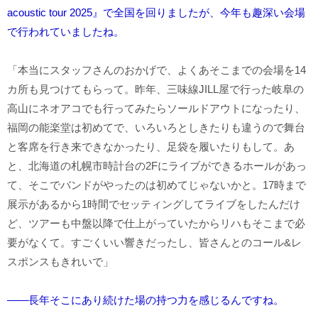
acoustic tour 2025』で全国を回りましたが、今年も趣深い会場
で行われていましたね。
「本当にスタッフさんのおかげで、よくあそこまでの会場を14
カ所も見つけてもらって。昨年、三味線JILL屋で行った岐阜の
高山にネオアコでも行ってみたらソールドアウトになったり、
福岡の能楽堂は初めてで、いろいろとしきたりも違うので舞台
と客席を行き来できなかったり、足袋を履いたりもして。あ
と、北海道の札幌市時計台の2Fにライブができるホールがあっ
て、そこでバンドがやったのは初めてじゃないかと。17時まで
展示があるから1時間でセッティングしてライブをしたんだけ
ど、ツアーも中盤以降で仕上がっていたからリハもそこまで必
要がなくて。すごくいい響きだったし、皆さんとのコール&レ
スポンスもきれいで」
――長年そこにあり続けた場の持つ力を感じるんですね。