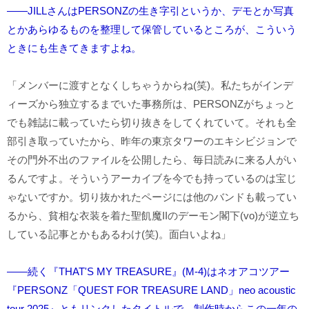
――JILLさんはPERSONZの生き字引というか、デモとか写真
とかあらゆるものを整理して保管しているところが、こういう
ときにも生きてきますよね。
「メンバーに渡すとなくしちゃうからね(笑)。私たちがインデ
ィーズから独立するまでいた事務所は、PERSONZがちょっと
でも雑誌に載っていたら切り抜きをしてくれていて。それも全
部引き取っていたから、昨年の東京タワーのエキシビジョンで
その門外不出のファイルを公開したら、毎日読みに来る人がい
るんですよ。そういうアーカイブを今でも持っているのは宝じ
ゃないですか。切り抜かれたページには他のバンドも載ってい
るから、貧相な衣装を着た聖飢魔IIのデーモン閣下(vo)が逆立ち
している記事とかもあるわけ(笑)。面白いよね」
――続く『THAT'S MY TREASURE』(M-4)はネオアコツアー
『PERSONZ「QUEST FOR TREASURE LAND」neo acoustic
tour 2025』ともリンクしたタイトルで、制作時からこの一年の