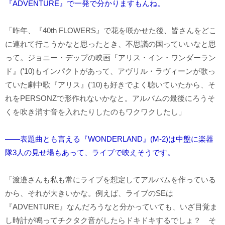
『ADVENTURE』で一発で分かりますもんね。
「昨年、『40th FLOWERS』で花を咲かせた後、皆さんをどこ
に連れて行こうかなと思ったとき、不思議の国っていいなと思
って。ジョニー・デップの映画『アリス・イン・ワンダーラン
ド』('10)もインパクトがあって、アヴリル・ラヴィーンが歌っ
ていた劇中歌『アリス』('10)も好きでよく聴いていたから、そ
れをPERSONZで形作れないかなと。アルバムの最後にろうそ
くを吹き消す音を入れたりしたのもワクワクしたし」
――表題曲とも言える『WONDERLAND』(M-2)は中盤に楽器
隊3人の見せ場もあって、ライブで映えそうです。
「渡邉さんも私も常にライブを想定してアルバムを作っている
から、それが大きいかな。例えば、ライブのSEは
『ADVENTURE』なんだろうなと分かっていても、いざ目覚ま
し時計が鳴ってチクタク音がしたらドキドキするでしょ？ そ