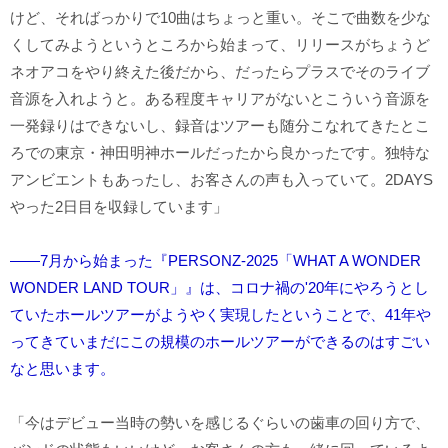
けど、そればっかりで10曲はちょっと重い。そこで曲数を少な
くしてみようというところから始まって、リリースがちょうど
ネオアコをやり終えた後だから、だったらプラスでそのライブ
音源を入れようと。ある程度キャリアがないとこういう音源を
一発録りはできないし、録音はツアーも随分こなれてきたとこ
ろでの東京・神田明神ホールだったから良かったです。独特な
アンビエントもあったし、お客さんの声も入っていて。2DAYS
やった2日目を収録しています」
――7月から始まった『PERSONZ-2025「WHAT A WONDER
WONDER LAND TOUR」』は、コロナ禍の'20年にやろうとし
ていたホールツアーがようやく実現したということで、41年や
ってきていまだにこの規模のホールツアーができるのはすごい
なと思います。
「今はデビュー当時の勢いを感じるぐらいの歯車の回り方で、