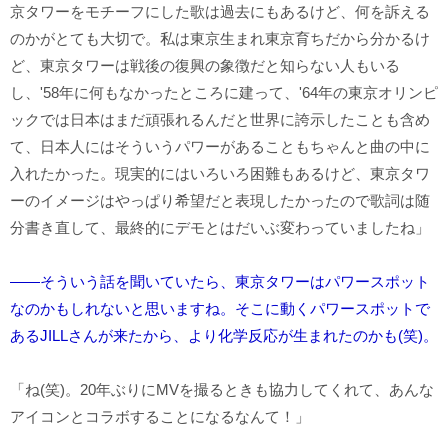
京タワーをモチーフにした歌は過去にもあるけど、何を訴える
のかがとても大切で。私は東京生まれ東京育ちだから分かるけ
ど、東京タワーは戦後の復興の象徴だと知らない人もいる
し、'58年に何もなかったところに建って、'64年の東京オリンピ
ックでは日本はまだ頑張れるんだと世界に誇示したことも含め
て、日本人にはそういうパワーがあることもちゃんと曲の中に
入れたかった。現実的にはいろいろ困難もあるけど、東京タワ
ーのイメージはやっぱり希望だと表現したかったので歌詞は随
分書き直して、最終的にデモとはだいぶ変わっていましたね」
――そういう話を聞いていたら、東京タワーはパワースポット
なのかもしれないと思いますね。そこに動くパワースポットで
あるJILLさんが来たから、より化学反応が生まれたのかも(笑)。
「ね(笑)。20年ぶりにMVを撮るときも協力してくれて、あんな
アイコンとコラボすることになるなんて！」