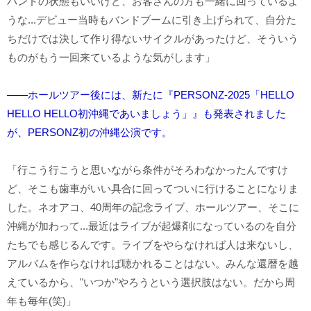
バンドの状態もいいけど、お客さんの方も一緒に回っているよ
うな...デビュー当時もバンドブームに引き上げられて、自分た
ちだけでは決して作り得ないサイクルがあったけど、そういう
ものがもう一回来ているような気がします」
――ホールツアー後には、新たに『PERSONZ-2025「HELLO
HELLO HELLO初沖縄であいましょう」』も発表されました
が、PERSONZ初の沖縄公演です。
「行こう行こうと思いながら条件がそろわなかったんですけ
ど、そこも歯車がいい具合に回ってついに行けることになりま
した。ネオアコ、40周年の記念ライブ、ホールツアー、そこに
沖縄が加わって...最近はライブが起爆剤になっているのを自分
たちでも感じるんです。ライブをやらなければ人は来ないし、
アルバムを作らなければ聴かれることはない。みんな還暦を越
えているから、"いつか"やろうという選択肢はない。だから周
年も毎年(笑)」