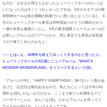
なのか、なかなか埋まらなかったヒューリックホールがいっぱ
いになったのはすごくうれしかったですね。4月のネオアコの神
田明神ホールは桜が満開の時期でいい思い出になっているし、6
月のヒューリックホール東京は40年間ありがとうの締めだから
一連の衣装も最後だったし、9月の東京国際フォーラム ホールC
は新しいアルバムのツアーだから、同じ東京でも景色が全部違
うので来てくれたのかなと」
――とはいえ、40周年を終えてゆっくりするのかと思ったら、
ヒューリックホールの4日後にニューアルバム『WHAT A
WONDER WONDERLAND』をリリースするという(笑)。
「アルバムの中に『HAPPY UNBIRTHDAY』(M-7)という曲があ
るけど、記念日は毎日あるもので、私たちにとっては今年の41
周年も1回しかないものだから、ここまで来たら41周年もアニ
バーサリーじゃん、みたいな(笑)。だからアルバムを作ってツ
アーもやり続ける、というスタンスです」