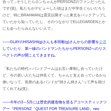
合って...そうしたらロンちゃんがPERSONZのファンだったん
です(笑)。私たちがデビューした頃はまだ中学生ぐらいだろう
けど、特にBRAHMANは震災以降ずっと東北をバックアップし
ていたから知っていたし、そのつながりでELLEGARDENとか
にも会ったらみんないい人で」
――GLAYのHISASHI(g)さんも本田毅(g)さんからの影響を
公言
していたり、第一線のバンドマンたちからPERSONZへの
リス
ペクトの声が聞こえてきますね。
「私たちの時代＝バンドブームはお互い牽制し合っていたけ
ど、今の若い人たちは仲良くて、ちゃんと支え合っているから
偉いなって。気骨のあるバンドが"姉さん姉さん"って声を掛け
てくれてね(笑)」
――今年の3～5月には歴史的建造物を巡るアコースティックツ
アー『PERSONZ「QUEST FOR TREASURE LAND」neo