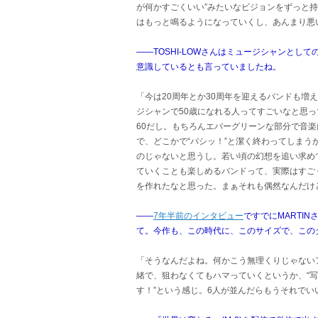
が何かすごくいい”みたいなビジョンをずっと
はもっと鳴るようになっていくし、あんまり悪
――TOSHI-LOWさんはミュージシャンとし
意識しているとも言っていましたね。
「今は20周年とか30周年を迎えるバンドも増
ジシャンで50歳になれる人ってすごいなと思って
60だし。もちろんエバーグリーンな部分で音楽
で、どこかで“バシッ！”と潔く終わってしま
のじゃないと思うし。若い頃の幻想を追い求め
ていくことも楽しめるバンドって、実際はすご
を作れたなと思った。まぁそれも偶然なんだけ
――
7年半前のインタビュー
ですでにMARTI
て。今作も、この時代に、このサイズで、この
「そうなんだよね。何かこう無理くりじゃない
緒で、狙わなくてもハマっていくというか、“写
す！”という感じ。6人が並んだらもうそれでい