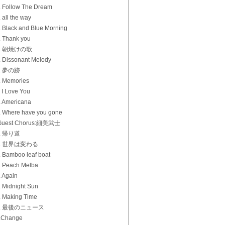
. Follow The Dream
 all the way
. Black and Blue Morning
. Thank you
7. 朝焼けの歌
. Dissonant Melody
. 夢の跡
. Memories
. I Love You
. Americana
. Where have you gone
uest Chorus:細美武士
. 帰り道
5. 世界は変わる
. Bamboo leaf boat
. Peach Melba
. Again
. Midnight Sun
. Making Time
1. 最後のニュース
.Change