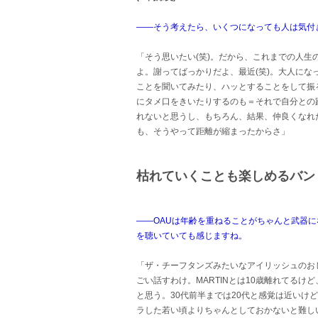
――そう考えたら、いくつになっても人は気付き
「そう思いたい(笑)。だから、これまでの人
よ。謝ってばっかりだよ、最近(笑)。大人に
ことを聞いてみたり、ハッとすることをして振
にタメ口をきいたりするのも＝それで自分との
れないと思うし、もちろん、結果、仲良くなれ
も、そうやって距離が縮まったからさ」
枯れていくことも楽しめるバン
――OAUは年齢を重ねることがちゃんと武器になると
を聴いていても感じますね。
「ザ・チーフタンズみたいなアイリッシュのおじ
ごい話すわけ。MARTINとは10歳離れてるけ
と思う。30代前半までは20代と感覚は近いけ
ラした若い頃よりちゃんとしておかないと難し