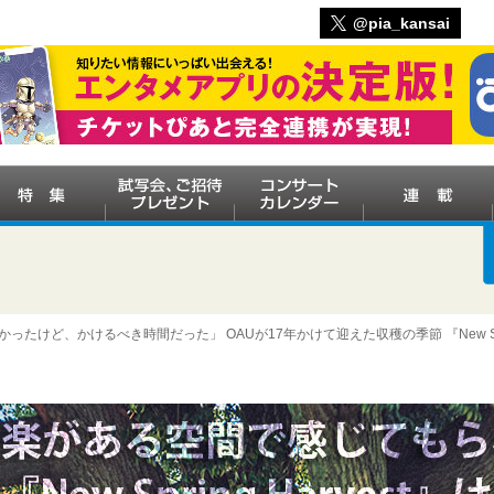
@pia_kansai
かったけど、かけるべき時間だった」 OAUが17年かけて迎えた収穫の季節 『New Spr