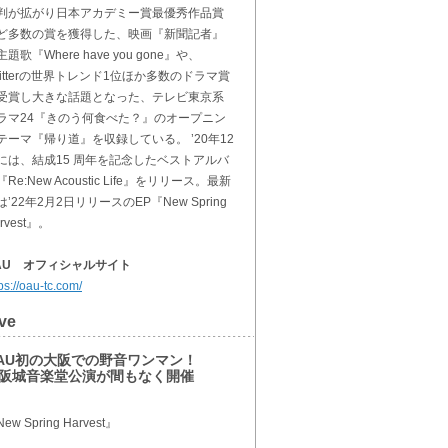
判が拡がり日本アカデミー賞最優秀作品賞
ど多数の賞を獲得した、映画『新聞記者』
題歌『Where have you gone』や、
witterの世界トレンド1位ほか多数のドラマ賞
受賞し大きな話題となった、テレビ東京系
ラマ24『きのう何食べた？』のオープニン
テーマ『帰り道』を収録している。 ’20年12
には、結成15 周年を記念したベストアルバ
Re:New Acoustic Life』をリリース。最新
は’22年2月2日リリースのEP『New Spring
rvest』。
AU オフィシャルサイト
ps://oau-tc.com/
ve
AU初の大阪での野音ワンマン！
阪城音楽堂公演が間もなく開催
ew Spring Harvest』