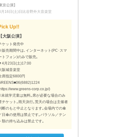
東京公演】
4月16日(土)日比谷野外大音楽堂
Pick Up!!
【大阪公演】
チケット発売中
※販売期間中は､インターネット(PC･スマ
ートフォン)のみで販売｡
▼4月23日(土)17:00
大阪城音楽堂
全席指定6800円
GREENS■06(6882)1224
https://www.greens-corp.co.jp/)
※未就学児童は無料｡席が必要な場合のみ
要チケット｡雨天決行｡荒天の場合は主催者
判断のもと中止となります｡会場内での傘
／日傘の使用は禁止です｡パラソル／テン
ト類の持ち込みは禁止です｡