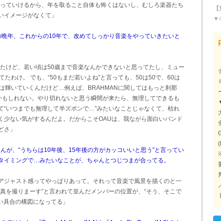
持っていけるから、年を取ること自体も怖くはないし、むしろ楽器たち
【
いイメージがなくて」
▼
ての晩年、これからの10年で、改めてしっかり音楽をやっていきたいと
えたけど、若い頃は50歳まで音楽なんかできないと思ってたし、ミュー
たわけ。 でも、“50もまだ若いよね”と言っても、50は50で、60は
は輝いていくんだけど…例えば、BRAHMANに関してはもっと刹那
うかもしれない。やり切れないと思う瞬間が来たら、無理してできるも
て“いつまでも無理して半ズボンで…”みたいなことじゃなくて、枯れ
く少ない気がするんだよ。だからこそOAUは、我ながら面白いバンド
どさ」
(
Nさんが、“うちらは10年後、15年後の方がカッコいいと思う”と言ってい
タイミングで…みたいなことが、ちゃんとつじつまが合ってる。
アジャスト感ってやっぱりあって。それって音楽で風景を描くのと一
真を撮りまーす”と言われて並んだメンバーの位置が、“そう、そこで
い具合の構図になってる」