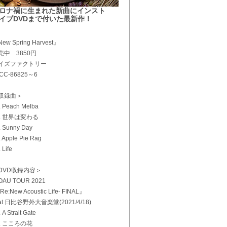
ロナ禍に生まれた新曲にインスト
イブDVDまで付いた最新作！
ew Spring Harvest』
売中 3850円
イズファクトリー
CC-86825～6
収録曲＞
. Peach Melba
2. 世界は変わる
. Sunny Day
. Apple Pie Rag
 Life
DVD収録内容＞
AU TOUR 2021
e:New Acoustic Life- FINAL』
t 日比谷野外大音楽堂(2021/4/18)
 A Strait Gate
2. こころの花