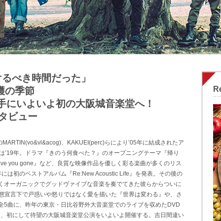
けるべき時間だった」
R
穫の季節
est』を手にいよいよ初の大阪城音楽堂へ！
インタビュー
MARTIN(vo&vl&acog)、KAKUEI(perc)らにより’05年に結成されたア
は’19年。ドラマ『きのう何食べた？』のオープニングテーマ『帰り
ve you gone』など、良質な映像作品を優しく彩る楽曲が多くのリス
初のベストアルバム『Re:New Acoustic Life』を発表。その後の
くオーガニックでグッドヴァイブな音楽を奏でてきた彼らからついに
』は、緊急事態宣言下で戸惑いや怒りではなく愛を描いた『世界は変わる』や、さ
全5曲に、昨年の東京・日比谷野外大音楽堂でのライブを収めたDVD
には、初にして待望の大阪城音楽堂公演をいよいよ開催する。吉日間違い