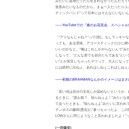
みたいに器用だったら生まれなかったんだろう
造形みたいなものだから。まぁ一人だったりユ
ティックバンド”って日本にはそんなにいないん
――YouTubeでの『春のお花見会、スペシャ
「“アリなんじゃね？”って(笑)。もしラッキ
っても、ある意味、アコースティックだけに縛
いいのかなと。“俺はこれしかやらないんで”
しなって、“どんな形でも自分たちである”とい
い”とか宣言しちゃったヤツって、大人になって
には絶対に出ねぇ、あれはしねぇこれはしねぇと
――初期のBRAHMANなんかのイメージはま
「若い頃は自分の文化しか認めないというか、
るときに、“誰お前？ 知らねぇよ！”みたいな
て会ったときも、“知らねぇよ”みたいに言われ
テンボスの藤田(憲右)に“参っちゃったよ、この間
LOWさんに同じようなこと言われましたよ！”っ
(一同爆笑)