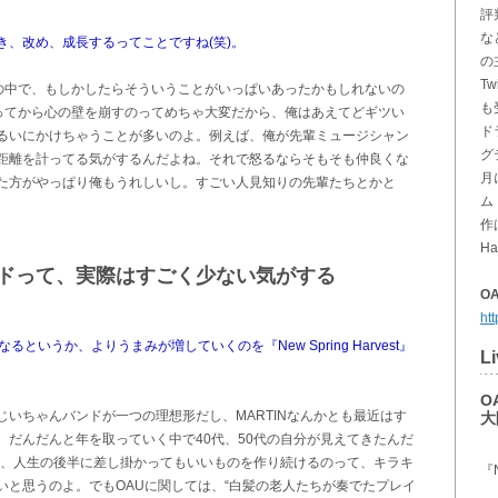
評
な
、改め、成長するってことですね(笑)。
の主
T
生の中で、もしかしたらそういうことがいっぱいあったかもしれないの
も
なってから心の壁を崩すのってめちゃ大変だから、俺はあえてどギツい
ド
るいにかけちゃうことが多いのよ。例えば、俺が先輩ミュージシャン
グ
距離を計ってる気がするんだよね。それで怒るならそもそも仲良くな
月
た方がやっぱり俺もうれしいし。すごい人見知りの先輩たちとかと
ム『
作
Ha
ドって、実際はすごく少ない気がする
O
htt
いうか、よりうまみが増していくのを『New Spring Harvest』
Li
O
いちゃんバンドが一つの理想形だし、MARTINなんかとも最近はす
大
ど、だんだんと年を取っていく中で40代、50代の自分が見えてきたんだ
ど、人生の後半に差し掛かってもいいものを作り続けるのって、キラキ
『N
いと思うのよ。でもOAUに関しては、“白髪の老人たちが奏でたプレイ