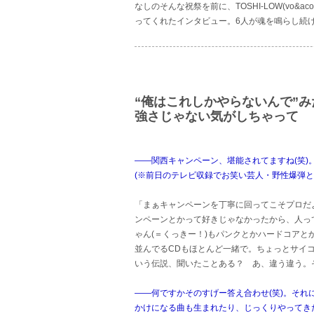
なしのそんな祝祭を前に、TOSHI-LOW(vo
ってくれたインタビュー。6人が魂を鳴らし続
“俺はこれしかやらないんで”
強さじゃない気がしちゃって
――関西キャンペーン、堪能されてますね(笑)
(※前日のテレビ収録でお笑い芸人・野性爆弾と
「まぁキャンペーンを丁寧に回ってこそプロだよ
ンペーンとかって好きじゃなかったから、人っ
ゃん(＝くっきー！)もパンクとかハードコア
並んでるCDもほとんど一緒で。ちょっとサイ
いう伝説、聞いたことある？ あ、違う違う。そ
――何ですかそのすげー答え合わせ(笑)。それ
かけになる曲も生まれたり、じっくりやってき