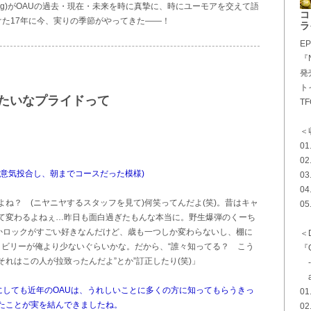
&acog)がOAUの過去・現在・未来を時に真摯に、時にユーモアを交えて語
コ
けた17年に今、実りの季節がやってきた――！
ラ
EP
『N
発
ト
みたいなプライドって
TF
＜
01
。
0
意気投合し、朝までコースだった模様)
03
04
ね？ (ニヤニヤするスタッフを見て)何笑ってんだよ(笑)。昔はキャ
05.
て変わるよねぇ…昨日も面白過ぎたもんな本当に。野生爆弾のくーち
とかロックがすごい好きなんだけど、歳も一つしか変わらないし、棚に
＜
コビリーが俺より少ないぐらいかな。だから、“誰々知ってる？ こう
『O
れはこの人が拉致ったんだよ”とか”訂正したり(笑)」
-R
a
にしても
近年のOAUは、うれしいことに多くの方に知ってもらうきっ
01.
たことが実を結んできましたね。
0