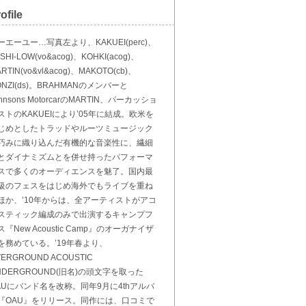
ofile
ーエーユー…写真左より、KAKUEI(perc)、
SHI-LOW(vo&acog)、KOHKI(acog)、
RTIN(vo&vl&acog)、MAKOTO(cb)、
ONZI(ds)。BRAHMANのメンバーと
hnsons MotorcarのMARTIN、パーカッショ
ストのKAKUEIにより’05年に結成。欧米を
じめとしたトラッドやルーツミュージック
巧みに織り込んだ有機的な音楽性に、繊細
とダイナミズムとを併せ持ったパフォーマ
スで多くのオーディエンスを魅了。国内最
級のフェスをはじめ海外でもライブを重ね
ほか、’10年からは、全アーティストがアコ
スティック編成のみで出演するキャンプフ
ス『New Acoustic Camp』のオーガナイザ
を務めている。’19年春より、
ERGROUND ACOUSTIC
NDERGROUND(旧名)の頭文字を取った
AUにバンド名を改称。同年9月に4thアルバ
『OAU』をリリース。同作には、口コミで