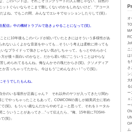
な、このバンドは。それこそコンクリートの人工物じゃない、自然の
Pr
ニットぐらいならそこまで難しくないのかもしれないけど、“アコース
だよね。でもこの間、みんなでエレキでセッションしたりして(笑)」
オ
TO
ル生配信』中の機材トラブルで急きょやることになって(笑)。
MA
R
ーなことに10年後もこのバンドが続いていたときにはそういう多様性があ
Jo
られないふくよかな音楽をやっても…そういう考えは柔軟に持っても
ニ
みたいなプライドって強さじゃない気がしちゃって。もっとやわらかく
は
う方が後々面白いのかなと。だから若い頃に“こういうことはやらな
を
苦しめられてるもんね。俺なんかその塊だからさ(笑)。クソメディア
さ
か言っちゃってたから、今はもう“ごめんなさい！”って(笑)」
ン
大
さにそうでしたもんね。
る
ー
自分のいる場所が正義じゃん？ それ以外のヤツが入ってきたり関わ
ェ
感じでやっちゃったこともあって。COWCOWの善しが細美武士に初め
ー
てて(笑)。もういい歳なんだからやめてよ～と思って、それをトータル
OV
こういうことがあってさ…”って伝えたら、“俺、15年前にTOSHI-
U
て(笑)」
O
ム