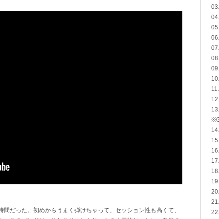
03
04.
05
06
0
08
09
10
11
12
13
※G
14
1
16
17
18
19
20
2
時間だった。初めからうまく弾けちゃって、セッション性も高くて、
22